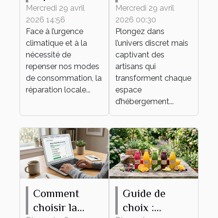
locale séduit
des artisans
Mercredi 29 avril
Mercredi 29 avril
2026 14:56
2026 00:30
les
qui façonnent
Face à l’urgence
Plongez dans
consciences
le bien-être
climatique et à la
l’univers discret mais
écologiques
en
nécessité de
captivant des
hébergement
repenser nos modes
artisans qui
de consommation, la
transforment chaque
réparation locale...
espace
d’hébergement...
Comment
Guide de
choisir la
choix :