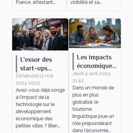
France, attestant...
visibilité et sa...
Les impacts
L'essor des
économiques
start-ups
du tourisme
Jeudi 4 avril 2024
technologiques
Dimanche 12 mai
21:42
linguistique
2024 00:10
dans les
Dans un monde de
Avez-vous déjà songé
sur les villes
petites villes
plus en plus
à l'impact de la
canadiennes
globalisé, le
technologie sur le
tourisme
développement
linguistique joue un
économique des
rôle prépondérant
petites villes ? Bien...
dans l'économie...