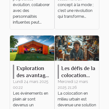
influentes
rentable
évolution, collaborer
concept à la mode ;
avec des
dans les
c'est une révolution
personnalités
qui transforme...
affaires
influentes peut...
Exploration
Les défis de la
des avantages
colocation
des tentes
dans les
Lundi 24 mars 2025
Mercredi 12 mars
00:22
2025 21:26
publicitaires
grandes villes
Les événements en
La colocation en
pour les
plein air sont
milieu urbain est
événements
devenus un
devenue une solution