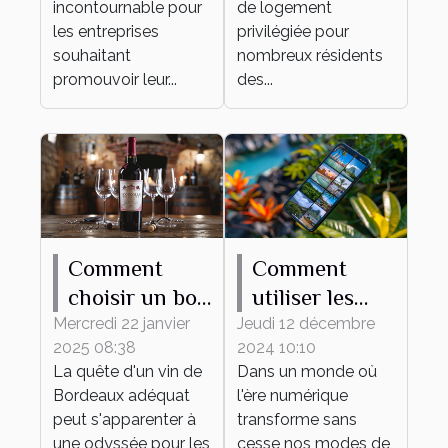
extérieurs
incontournable pour
de logement
les entreprises
privilégiée pour
souhaitant
nombreux résidents
promouvoir leur...
des...
Comment
Comment
choisir un bon
utiliser les
vin de
plateformes
Mercredi 22 janvier
Jeudi 12 décembre
2025 08:38
2024 10:10
Bordeaux en
de vidéos
La quête d'un vin de
Dans un monde où
ligne
courtes pour
Bordeaux adéquat
l'ère numérique
promouvoir
peut s'apparenter à
transforme sans
des
une odyssée pour les
cesse nos modes de