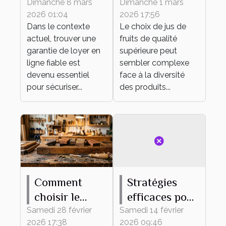
meilleure
Comment
Dimanche 8 mars
Dimanche 1 mars
2026 01:04
2026 17:56
garantie de
sélectionner
Dans le contexte
Le choix de jus de
loyer en ligne
des jus de
actuel, trouver une
fruits de qualité
?
fruits de
garantie de loyer en
supérieure peut
qualité
ligne fiable est
sembler complexe
devenu essentiel
face à la diversité
supérieure ?
pour sécuriser...
des produits...
Comment
Stratégies
choisir le
efficaces pour
meilleur bois
réussir votre
Samedi 28 février
Samedi 14 février
2026 17:38
2026 09:46