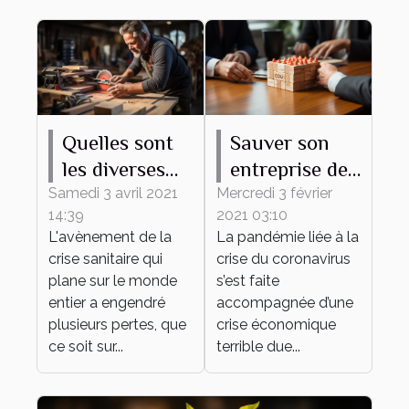
Quelles sont
Sauver son
les diverses
entreprise de
aides pour
l'impact de la
Samedi 3 avril 2021
Mercredi 3 février
14:39
2021 03:10
auto
COVID-19 :
L'avènement de la
La pandémie liée à la
entrepreneur
que faire ?
crise sanitaire qui
crise du coronavirus
contre le
plane sur le monde
s’est faite
COVID ?
entier a engendré
accompagnée d’une
plusieurs pertes, que
crise économique
ce soit sur...
terrible due...