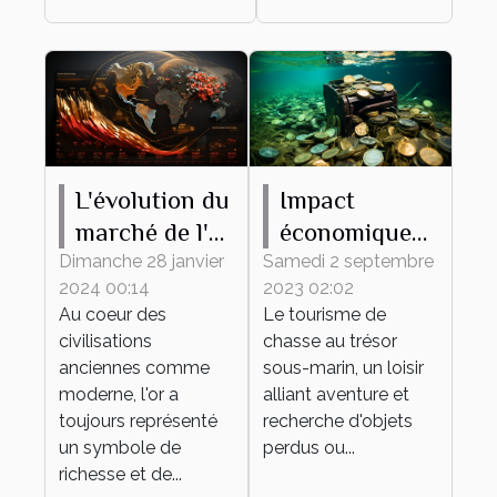
L'évolution du
Impact
marché de l'or
économique
et comment
du tourisme
Dimanche 28 janvier
Samedi 2 septembre
2024 00:14
2023 02:02
en profiter
de chasse au
Au coeur des
Le tourisme de
trésor sous-
civilisations
chasse au trésor
marin
anciennes comme
sous-marin, un loisir
moderne, l'or a
alliant aventure et
toujours représenté
recherche d'objets
un symbole de
perdus ou...
richesse et de...