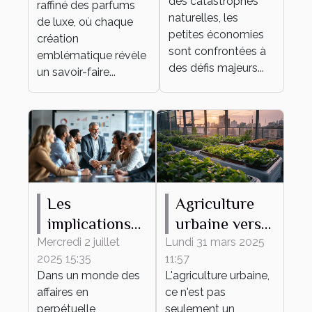
des catastrophes
raffiné des parfums
catastrophes
emblématiques
naturelles, les
de luxe, où chaque
naturelles ?
petites économies
création
sont confrontées à
emblématique révèle
des défis majeurs...
un savoir-faire...
Les
Agriculture
implications
urbaine vers
des
un nouveau
Mercredi 2 juillet
Lundi 31 mars 2025
2025 15:35
11:57
partenariats
modele
Dans un monde des
L'agriculture urbaine,
avec des
economique
affaires en
ce n'est pas
figures
durable et
perpétuelle
seulement un