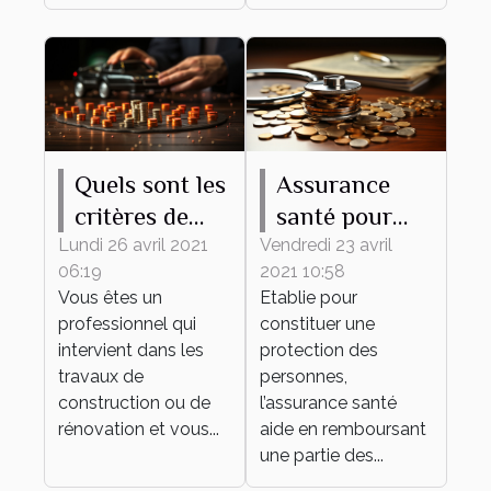
Quels sont les
Assurance
critères de
santé pour
choix d’une
l’entreprise :
Lundi 26 avril 2021
Vendredi 23 avril
06:19
2021 10:58
assurance RC
Pourquoi est-
Vous êtes un
Etablie pour
décennale ?
elle
professionnel qui
constituer une
indispensable
intervient dans les
protection des
?
travaux de
personnes,
construction ou de
l’assurance santé
rénovation et vous...
aide en remboursant
une partie des...