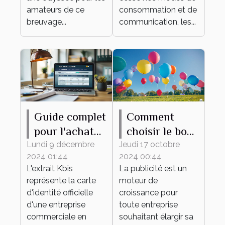
amateurs de ce
consommation et de
destinations
breuvage...
communication, les...
touristiques
Guide complet
Comment
pour l'achat
choisir le bon
d'extraits Kbis
type de ballon
Lundi 9 décembre
Jeudi 17 octobre
2024 01:44
2024 00:44
en ligne pour
pour votre
L'extrait Kbis
La publicité est un
les entreprises
campagne
représente la carte
moteur de
publicitaire
d'identité officielle
croissance pour
d'une entreprise
toute entreprise
commerciale en
souhaitant élargir sa