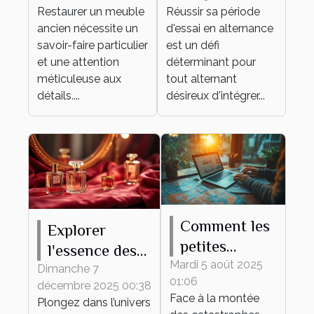
pour la
période
Restaurer un meuble
Réussir sa période
restauration
d'essai en
ancien nécessite un
d'essai en alternance
de meubles
alternance
savoir-faire particulier
est un défi
anciens ?
et une attention
déterminant pour
méticuleuse aux
tout alternant
détails....
désireux d'intégrer...
Comment les
Explorer
petites
l'essence des
économies
Mardi 5 août 2025
parfums de
Dimanche 7
01:06
peuvent-elles
décembre 2025 00:38
luxe à travers
Face à la montée
Plongez dans l’univers
gérer les
des créations