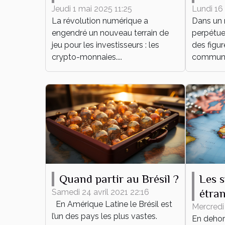
les crypto-monnaies
tend
Jeudi 1 mai 2025 11:25
Lundi 16
La révolution numérique a
Dans un
émergentes tendances
acier
engendré un nouveau terrain de
perpétue
et risques
jeu pour les investisseurs : les
des figu
crypto-monnaies....
commun, 
Quand partir au Brésil ?
Les 
étran
Samedi 24 avril 2021 22:16
En Amérique Latine le Brésil est
Mercredi 
l’un des pays les plus vastes.
En dehors