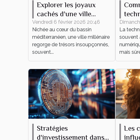
Explorer les joyaux
Comm
cachés d'une ville
tech
millénaire en
tran
Vendredi 6 février 2026 20:46
Dimanche
Nichée au cœur du bassin
La techn
Méditerranée
comm
méditerranéen, une ville millénaire
souvent 
regorge de trésors insoupçonnés,
numérique
souvent...
mais sûr
Stratégies
Les c
d'investissement dans
influ