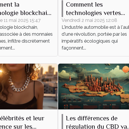
ent la
Comment les
nologie blockchain
technologies vertes
sforme le
redéfinissent l'avenir 
 11 mai 2025 15:47
Vendredi 2 mai 2025 12:08
ologie blockchain,
L'industrie automobile est à l'a
erce international
l'industrie automobile
associée à des monnaies
d'une révolution, portée par les
s, infiltre discrètement
impératifs écologiques qui
ement...
façonnent...
Les différences de
élébrités et leur
régulation du CBD va
ence sur les