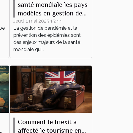
santé mondiale les pays
modèles en gestion de
de
pandémie et prévention
Jeudi 1 mai 2025 15:44
ube
La gestion de pandémie et la
des épidémies
prévention des épidémies sont
des enjeux majeurs de la santé
mondiale qui...
Comment le brexit a
pe
affecté le tourisme en