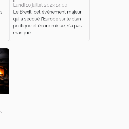
Europe
Lundi 10 juillet 2023 14:00
rs
Le Brexit, cet événement majeur
s
qui a secoué l'Europe sur le plan
politique et économique, n'a pas
manqué...
.