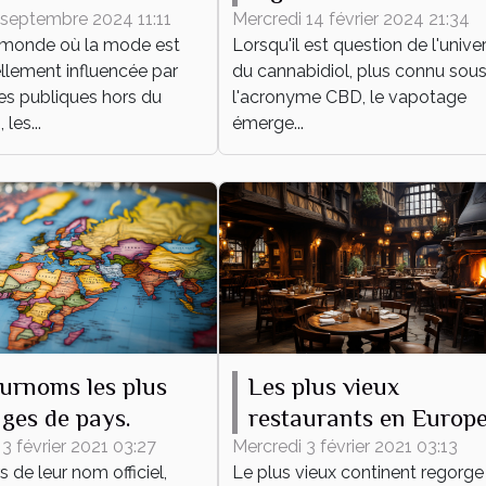
entre l'Europe et
ances des bijoux en
Mercredi 14 février 2024 21:34
 septembre 2024 11:11
Lorsqu'il est question de l'unive
 monde où la mode est
l'Amérique du Nord
 inoxydable
du cannabidiol, plus connu sou
llement influencée par
l'acronyme CBD, le vapotage
res publiques hors du
émerge...
les...
surnoms les plus
Les plus vieux
ges de pays.
restaurants en Europe
3 février 2021 03:27
Mercredi 3 février 2021 03:13
 de leur nom officiel,
Le plus vieux continent regorge