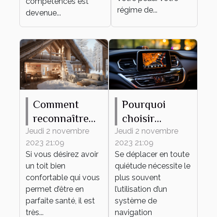
compétences est
régime de...
devenue...
Comment
Pourquoi
reconnaître
choisir
une maison
MAPPY
Jeudi 2 novembre
Jeudi 2 novembre
2023 21:09
2023 21:09
mal isolée ?
comme
Si vous désirez avoir
Se déplacer en toute
système de
un toit bien
quiétude nécessite le
navigation ?
confortable qui vous
plus souvent
permet d’être en
l’utilisation d’un
parfaite santé, il est
système de
très...
navigation