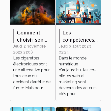
Comment
Les
choisir son
compétences
premier e-
clés d'un bon
Jeudi 2 novembre
Jeudi 3 août 2023
2023 21:08
02:24
liquide ?
co-pilote web
Les cigarettes
Dans le monde
et marketing
électroniques sont
numérique
une alternative pour
d'aujourd'hui, les co-
tous ceux qui
pilotes web et
décident d’arrêter de
marketing sont
fumer. Mais pour...
devenus des acteurs
clés pour...