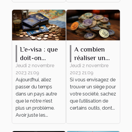
L’e-visa : que
A combien
doit-on
réaliser un
savoir ?
tampon d'une
Jeudi 2 novembre
Jeudi 2 novembre
2023 21:09
2023 21:09
société ?
Aujourd’hui, allez
Si vous envisagez de
passer du temps
trouver un siège pour
dans un pays autre
votre société, sachez
que le nôtre n’est
que l’utilisation de
plus un problème.
certains outils, dont...
Avoir juste les...