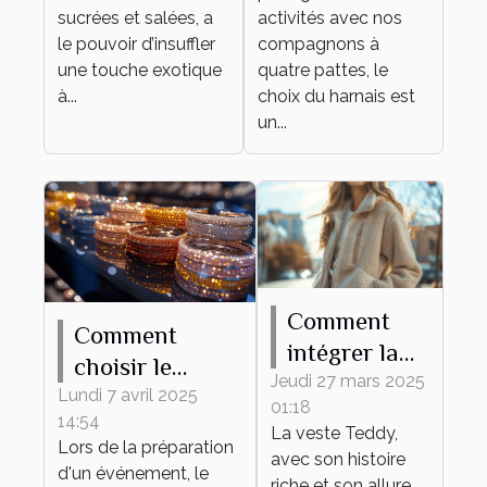
activités
sucrées et salées, a
activités avec nos
canines
le pouvoir d’insuffler
compagnons à
une touche exotique
quatre pattes, le
à...
choix du harnais est
un...
Comment
Comment
intégrer la
choisir le
veste Teddy
Jeudi 27 mars 2025
bracelet
Lundi 7 avril 2025
01:18
dans des
14:54
personnalisable
La veste Teddy,
tenues
Lors de la préparation
parfait pour
avec son histoire
d'un événement, le
quotidiennes
riche et son allure