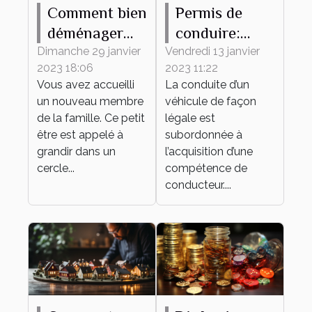
Comment bien
Permis de
déménager
conduire:
avec votre
pourquoi
Dimanche 29 janvier
Vendredi 13 janvier
2023 18:06
2023 11:22
bébé ?
l'obtenir ?
Vous avez accueilli
La conduite d’un
un nouveau membre
véhicule de façon
de la famille. Ce petit
légale est
être est appelé à
subordonnée à
grandir dans un
l’acquisition d’une
cercle...
compétence de
conducteur....