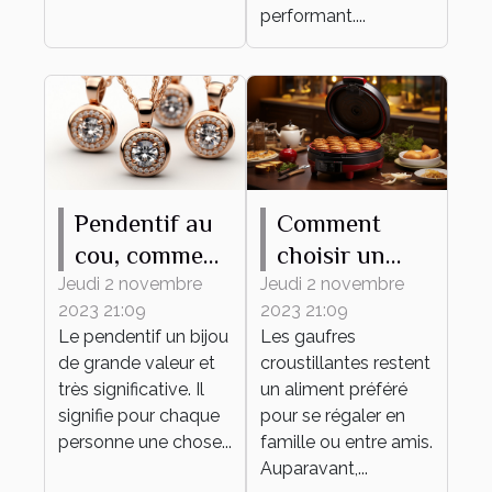
performant....
Pendentif au
Comment
cou, comment
choisir un
bien en
gaufrier ?
Jeudi 2 novembre
Jeudi 2 novembre
2023 21:09
2023 21:09
choisir ?
Le pendentif un bijou
Les gaufres
de grande valeur et
croustillantes restent
très significative. Il
un aliment préféré
signifie pour chaque
pour se régaler en
personne une chose...
famille ou entre amis.
Auparavant,...