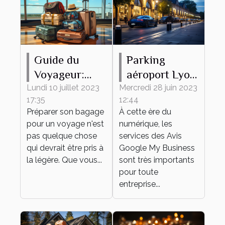
Guide du
Parking
Voyageur:
aéroport Lyon
Comment
: comment
Lundi 10 juillet 2023
Mercredi 28 juin 2023
17:35
12:44
Préparer son
accroître sa
Préparer son bagage
À cette ère du
Bagage
réputation
pour un voyage n'est
numérique, les
grâce aux
pas quelque chose
services des Avis
témoignages
qui devrait être pris à
Google My Business
la légère. Que vous...
sont très importants
des clients ?
pour toute
entreprise...