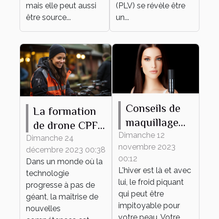
(PLV) se révèle être
mais elle peut aussi
un...
être source...
Conseils de
La formation
maquillage
de drone CPF
pour protéger
Dimanche 12
comme outil
Dimanche 24
novembre 2023
votre peau du
décembre 2023 00:38
de
00:12
Dans un monde où la
froid hivernal
développement
L'hiver est là et avec
technologie
personnel et
lui, le froid piquant
progresse à pas de
qui peut être
professionnel
géant, la maîtrise de
impitoyable pour
nouvelles
votre peau. Votre