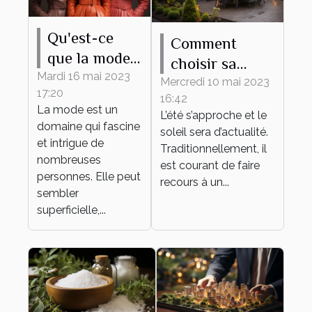
Qu'est-ce
Comment
que la mode
choisir sa
apporte ?
Mardi 16 mai 2023
pergola
Mercredi 10 mai 2023
17:20
16:42
bioclimatique ?
La mode est un
L’été s’approche et le
domaine qui fascine
soleil sera d’actualité.
et intrigue de
Traditionnellement, il
nombreuses
est courant de faire
personnes. Elle peut
recours à un...
sembler
superficielle,...