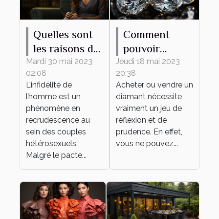
Quelles sont
Comment
les raisons de
pouvoir
l’infidélité de
estimer le prix
Mardi 30 mai 2023
Jeudi 18 mai 2023
02:08
20:38
l’homme dans
d’un diamant
L’infidélité de
Acheter ou vendre un
un couple ?
?
l’homme est un
diamant nécessite
phénomène en
vraiment un jeu de
recrudescence au
réflexion et de
sein des couples
prudence. En effet,
hétérosexuels.
vous ne pouvez...
Malgré le pacte...