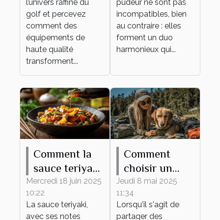
l’univers raffiné du
pudeur ne sont pas
qualité
tout
golf et percevez
incompatibles, bien
événement ?
comment des
au contraire : elles
équipements de
forment un duo
haute qualité
harmonieux qui...
transforment...
Comment la
Comment
sauce teriyaki
choisir un
transforme
harnais
Mercredi 18 juin 2025
Jeudi 8 mai 2025
10:22
11:34
vos plats du
adapté à
La sauce teriyaki,
Lorsqu'il s'agit de
quotidien
différentes
avec ses notes
partager des