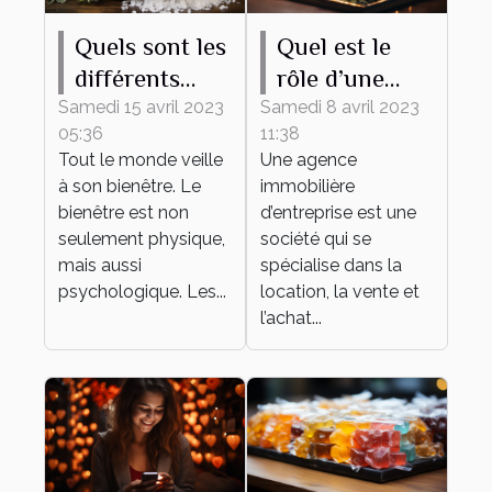
Quels sont les
Quel est le
différents
rôle d’une
bienfaits des
agence
Samedi 15 avril 2023
Samedi 8 avril 2023
05:36
11:38
sels de bain ?
immobilière
Tout le monde veille
Une agence
d’entreprise ?
à son bienêtre. Le
immobilière
bienêtre est non
d’entreprise est une
seulement physique,
société qui se
mais aussi
spécialise dans la
psychologique. Les...
location, la vente et
l’achat...