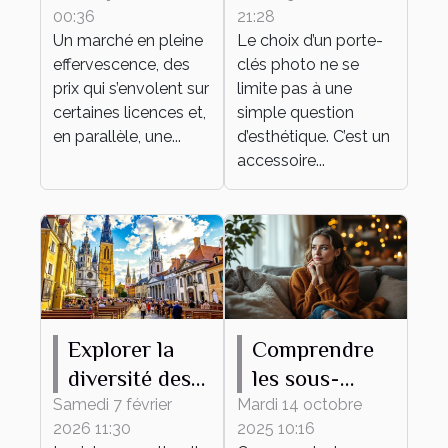
00:36
21:28
l’attachement
photo idéal
Un marché en pleine
Le choix d’un porte-
émotionnel
pour vous ?
effervescence, des
clés photo ne se
pour sa
prix qui s’envolent sur
limite pas à une
collection de
certaines licences et,
simple question
en parallèle, une...
figurines ?
d’esthétique. C’est un
accessoire...
Explorer la
Comprendre
diversité des
les sous-
églises
entendus
Samedi 7 février
Mardi 14 octobre
2026 11:30
2025 10:16
françaises à
féminins