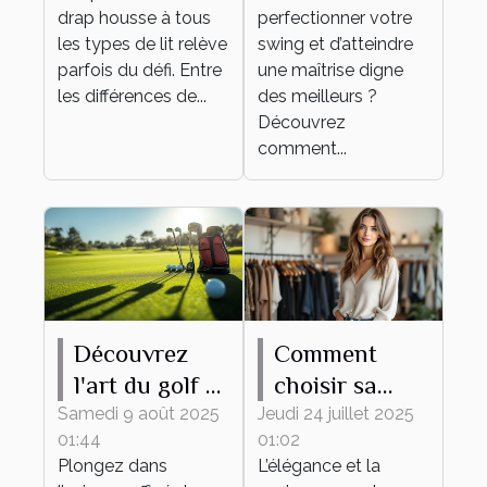
lit ?
drap housse à tous
perfectionner votre
les types de lit relève
swing et d’atteindre
parfois du défi. Entre
une maîtrise digne
les différences de...
des meilleurs ?
Découvrez
comment...
Découvrez
Comment
l'art du golf à
choisir sa
travers des
tenue
Samedi 9 août 2025
Jeudi 24 juillet 2025
01:44
01:02
équipements
élégante et
Plongez dans
L’élégance et la
de haute
pudique pour