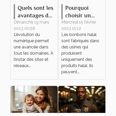
Quels sont les
Pourquoi
avantages du
choisir un
recours à un
bonbon halal
Dimanche 19 mars
Mercredi 15 février
2023 00:56
2023 15:12
site de
?
L’évolution du
Les bonbons halal
rencontre ?
numérique permet
sont fabriqués dans
une avancée dans
des usines qui
tous les domaines. À
produisent
l’instar des sites et
uniquement des
réseaux...
produits halal. Ils
peuvent...