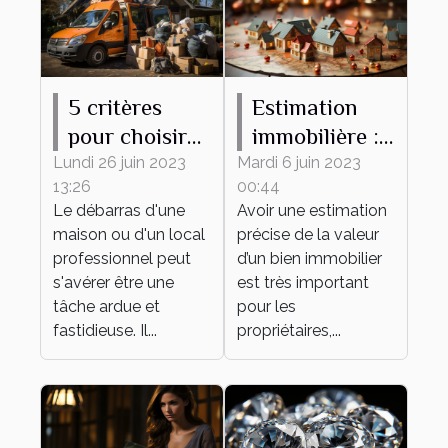
5 critères
Estimation
pour choisir
immobilière :
une entreprise
ce qu’il faut
Lundi 26 juin 2023
Mardi 6 juin 2023
13:26
00:44
de débarras
savoir
Le débarras d'une
Avoir une estimation
maison ou d'un local
précise de la valeur
professionnel peut
d’un bien immobilier
s'avérer être une
est très important
tâche ardue et
pour les
fastidieuse. Il...
propriétaires,...