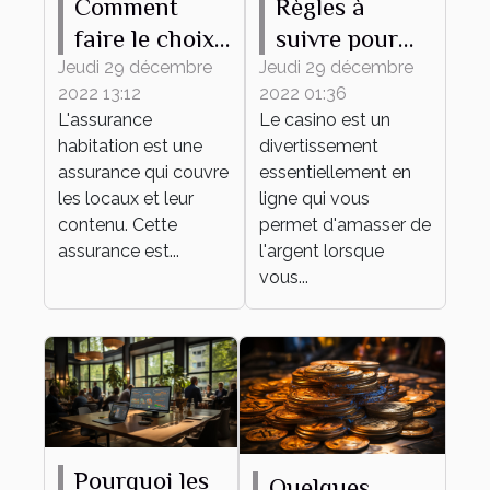
Comment
Règles à
faire le choix
suivre pour
d'une bonne
gagner de
Jeudi 29 décembre
Jeudi 29 décembre
2022 13:12
2022 01:36
assurance
l'argent au
L'assurance
Le casino est un
habitation ?
casino en
habitation est une
divertissement
ligne
assurance qui couvre
essentiellement en
les locaux et leur
ligne qui vous
contenu. Cette
permet d'amasser de
assurance est...
l'argent lorsque
vous...
Pourquoi les
Quelques