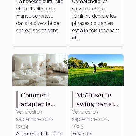
La richesse culturelle
Comprendre les
travers leurs
derrière les
et spirituelle de la
sous-entendus
messes
phrases
France se reflète
féminins derrière les
courantes
dans la diversité de
phrases courantes
ses églises et dans...
est à la fois fascinant
et...
Comment
Maîtriser le
adapter la
swing parfait :
taille de votre
conseils et
Vendredi 19
Vendredi 19
septembre 2025
septembre 2025
drap housse à
techniques
20:34
16:25
tout type de
Adapter la taille d’un
Envie de