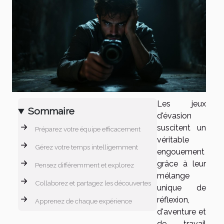
Les jeux
Sommaire
d'évasion
suscitent un
Préparez votre équipe efficacement
véritable
Gérez votre temps intelligemment
engouement
grâce à leur
Pensez différemment et explorez
mélange
Collaborez et partagez les découvertes
unique de
réflexion,
Apprenez de chaque expérience
d'aventure et
de travail