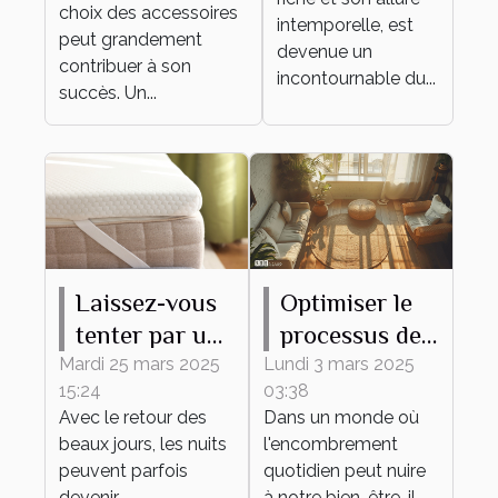
votre
choix des accessoires
intemporelle, est
événement
peut grandement
devenue un
contribuer à son
incontournable du...
succès. Un...
Laissez-vous
Optimiser le
tenter par un
processus de
surmatelas en
débarras pour
Mardi 25 mars 2025
Lundi 3 mars 2025
15:24
03:38
laine mérinos,
un espace
Avec le retour des
Dans un monde où
même en été !
épuré et
beaux jours, les nuits
l'encombrement
fonctionnel
peuvent parfois
quotidien peut nuire
devenir
à notre bien-être, il