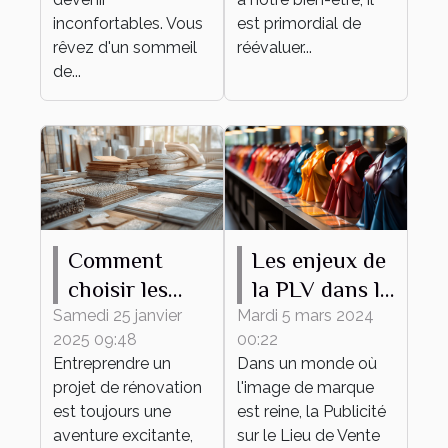
inconfortables. Vous
est primordial de
rêvez d'un sommeil
réévaluer...
de...
Les enjeux de
Comment
la PLV dans le
choisir les
secteur de la
meilleurs
Mardi 5 mars 2024
Samedi 25 janvier
00:22
2025 09:48
mode
matériaux
Dans un monde où
Entreprendre un
pour votre
l'image de marque
projet de rénovation
projet de
est reine, la Publicité
est toujours une
rénovation
sur le Lieu de Vente
aventure excitante,