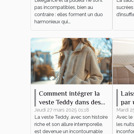
L’élégance et la pudeur ne sont
La sauce
événement ?
pas incompatibles, bien au
sucrées 
contraire : elles forment un duo
d’insuff
harmonieux qui...
Comment intégrer la
Lais
veste Teddy dans des
par 
tenues quotidiennes
lain
Jeudi 27 mars 2025 01:18
Mardi 2
La veste Teddy, avec son histoire
Avec le 
été !
riche et son allure intemporelle,
les nuit
est devenue un incontournable
inconfor