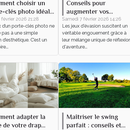
ment choisir un
Conseils pour
e-clés photo idéal
augmenter vos
 vous ?
chances de succès
 février 2026 21:28
Samedi 7 février 2026 14:26
x d’un porte-clés photo ne
Les jeux d'évasion suscitent un
dans un jeu d'évasion
e pas à une simple
véritable engouement grâce à
 d’esthétique. C’est un
leur mélange unique de réflexion
re...
d'aventure...
ment adapter la
Maîtriser le swing
le de votre drap
parfait : conseils et