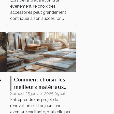
Lors de la préparation d'un
pour votre événement
s
événement, le choix des
accessoires peut grandement
contribuer à son succès. Un...
s
Comment choisir les
meilleurs matériaux
pour votre projet de
Samedi 25 janvier 2025 09:48
Entreprendre un projet de
rénovation
rénovation est toujours une
aventure excitante, mais elle peut