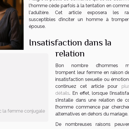
l'homme cède parfois à la tentation en comme
l'adultère. Cet article exposera les ra
susceptibles d’inciter un homme à trompe
épouse.
Insatisfaction dans la
relation
Bon nombre d’hommes ma
trompent leur femme en raison de
insatisfaction sexuelle ou émotion
continuez cet article pour
pl
détails
. En effet, lorsque l’insatisf
s’installe dans une relation de c
l’homme commence par cherche
 la femme conjugale
alternatives en dehors du mariage
De nombreuses raisons peuve