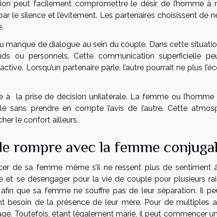
on peut facilement compromettre le désir de l’homme à r
ar le silence et l’évitement. Les partenaires choisissent de 
.
du manque de dialogue au sein du couple. Dans cette situation
onds ou personnels. Cette communication superficielle pe
tive. Lorsqu’un partenaire parle, l’autre pourrait ne plus l’é
à la prise de décision unilatérale. La femme ou l’homme 
le sans prendre en compte l’avis de l’autre. Cette atmos
er le confort ailleurs.
e rompre avec la femme conjuga
cer de sa femme même s’il ne ressent plus de sentiment 
le et se désengager pour la vie de couple pour plusieurs rai
 afin que sa femme ne souffre pas de leur séparation. Il pe
besoin de la présence de leur mère. Pour de multiples a
riage. Toutefois, étant légalement marié, il peut commencer u