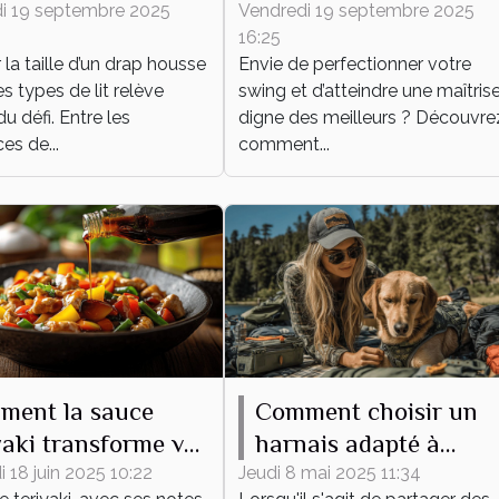
se à tout type de
techniques
i 19 septembre 2025
Vendredi 19 septembre 2025
16:25
la taille d’un drap housse
Envie de perfectionner votre
es types de lit relève
swing et d’atteindre une maîtris
du défi. Entre les
digne des meilleurs ? Découvre
es de...
comment...
ment la sauce
Comment choisir un
yaki transforme vos
harnais adapté à
s du quotidien
différentes activités
 18 juin 2025 10:22
Jeudi 8 mai 2025 11:34