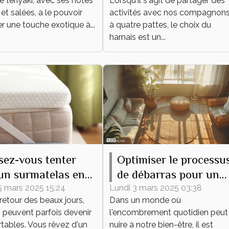
 teriyaki, avec ses notes
Lorsqu'il s'agit de partager des
canines
et salées, a le pouvoir
activités avec nos compagnon
ler une touche exotique à...
à quatre pattes, le choix du
harnais est un...
sez-vous tenter
Optimiser le processu
un surmatelas en
de débarras pour un
e mérinos, même en
espace épuré et
5 mars 2025 15:24
Lundi 3 mars 2025 03:38
retour des beaux jours,
Dans un monde où
fonctionnel
s peuvent parfois devenir
l'encombrement quotidien peut
tables. Vous rêvez d'un
nuire à notre bien-être, il est