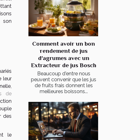
ttant
isons
r son
Comment avoir un bon
rendement de jus
d'agrumes avec un
Extracteur de jus Bosch
riés
Beaucoup d'entre nous
 leur
peuvent convenir que les jus
de fruits frais donnent les
nelle,
meilleures boissons...
us de
action
ouple
r des
.
nt le