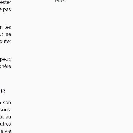
être...
ester
ne pas
, les
ut se
couter
peut,
phère
le
à son
sons.
ut au
utres
ne vie