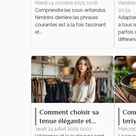
derrière les phrases
hous
Mardi 14 octobre 2025 10:16
Vendred
Comprendre les sous-entendus
20:34
courantes
lit ?
féminins derrière les phrases
Adapter 
courantes est à la fois fascinant
à tous l
et...
parfois 
différenc
Comment choisir sa
Com
tenue élégante et
teri
pudique pour tout
plat
Jeudi 24 juillet 2025 01:02
Mercredi