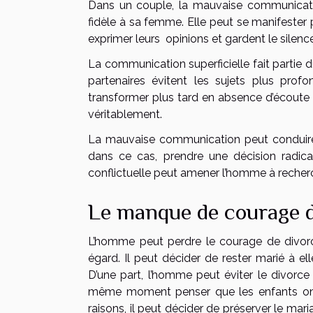
Dans un couple, la mauvaise communicati
fidèle à sa femme. Elle peut se manifester p
exprimer leurs opinions et gardent le silence
La communication superficielle fait partie 
partenaires évitent les sujets plus prof
transformer plus tard en absence d’écoute ac
véritablement.
La mauvaise communication peut conduire 
dans ce cas, prendre une décision radica
conflictuelle peut amener l’homme à recherch
Le manque de courage d
L’homme peut perdre le courage de divor
égard. Il peut décider de rester marié à el
D’une part, l’homme peut éviter le divorce
même moment penser que les enfants ont 
raisons, il peut décider de préserver le ma