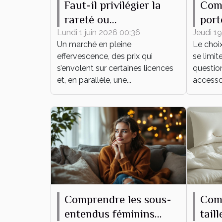
Faut-il privilégier la
Com
rareté ou
port
l’attachement
pour
Lundi 1 juin 2026 00:36
Jeudi 19
Un marché en pleine
Le choi
émotionnel pour sa
effervescence, des prix qui
se limit
collection de figurines
s’envolent sur certaines licences
question
?
et, en parallèle, une...
accessoi
Comprendre les sous-
Com
entendus féminins
tail