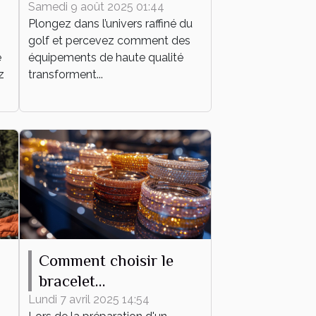
équipements de haute
Samedi 9 août 2025 01:44
Plongez dans l’univers raffiné du
qualité
golf et percevez comment des
e
équipements de haute qualité
z
transforment...
Comment choisir le
bracelet
personnalisable parfait
Lundi 7 avril 2025 14:54