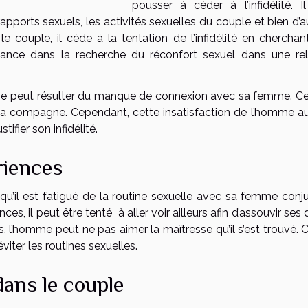
pousser à céder à l’infidélité. I
rapports sexuels, les activités sexuelles du couple et bien d’a
 couple, il cède à la tentation de l’infidélité en cherchan
 lance dans la recherche du réconfort sexuel dans une rel
omme peut résulter du manque de connexion avec sa femme. Cel
 sa compagne. Cependant, cette insatisfaction de l’homme au
tifier son infidélité.
riences
squ’il est fatigué de la routine sexuelle avec sa femme conju
es, il peut être tenté à aller voir ailleurs afin d’assouvir ses 
s, l’homme peut ne pas aimer la maîtresse qu’il s’est trouvé. 
éviter les routines sexuelles.
ans le couple