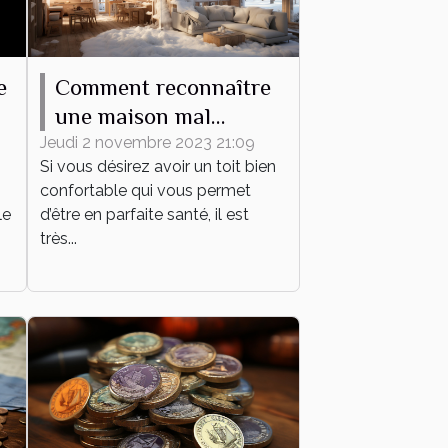
e
Comment reconnaître
une maison mal
l
isolée ?
Jeudi 2 novembre 2023 21:09
Si vous désirez avoir un toit bien
confortable qui vous permet
le
d’être en parfaite santé, il est
très...