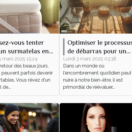
sez-vous tenter
Optimiser le processu
un surmatelas en
de débarras pour un
e mérinos, même en
espace épuré et
5 mars 2025 15:24
Lundi 3 mars 2025 03:38
retour des beaux jours,
Dans un monde où
fonctionnel
s peuvent parfois devenir
l'encombrement quotidien peut
tables. Vous rêvez d'un
nuire à notre bien-être, il est
de...
primordial de réévaluer...