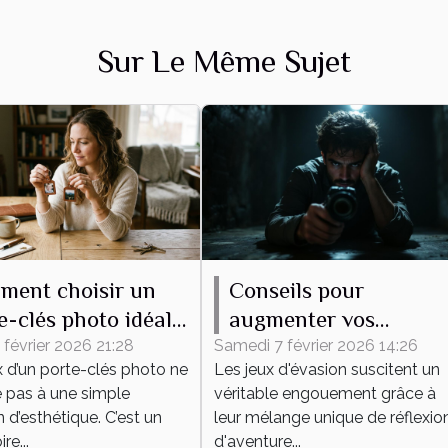
Sur Le Même Sujet
ment choisir un
Conseils pour
e-clés photo idéal
augmenter vos
 vous ?
chances de succès
 février 2026 21:28
Samedi 7 février 2026 14:26
x d’un porte-clés photo ne
Les jeux d'évasion suscitent un
dans un jeu d'évasion
e pas à une simple
véritable engouement grâce à
 d’esthétique. C’est un
leur mélange unique de réflexion
re...
d'aventure...