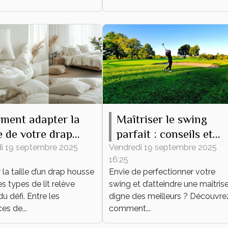
ment adapter la
Maîtriser le swing
le de votre drap
parfait : conseils et
se à tout type de
techniques
i 19 septembre 2025
Vendredi 19 septembre 2025
16:25
la taille d’un drap housse
Envie de perfectionner votre
es types de lit relève
swing et d’atteindre une maîtris
du défi. Entre les
digne des meilleurs ? Découvre
es de...
comment...