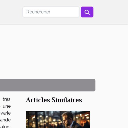
Articles Similaires
 très
e une
varie
mande
alors