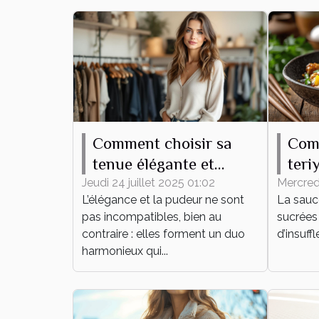
Comment choisir sa
Com
tenue élégante et
teri
pudique pour tout
plat
Jeudi 24 juillet 2025 01:02
Mercredi
L’élégance et la pudeur ne sont
La sauce
événement ?
pas incompatibles, bien au
sucrées 
contraire : elles forment un duo
d’insuff
harmonieux qui...