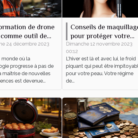
ormation de drone
Conseils de maquillag
comme outil de
pour protéger votre
eloppement
peau du froid hiverna
he 24 décembre 2023
Dimanche 12 novembre 2023
00:12
onnel et
 monde où la
L'hiver est là et avec lui, le froid
essionnel
ogie progresse à pas de
piquant qui peut être impitoyab
a maîtrise de nouvelles
pour votre peau. Votre régime
nces est devenue...
de...