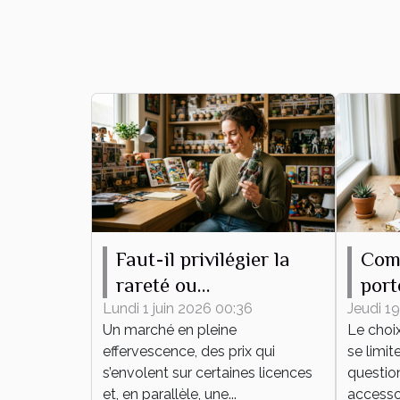
Faut-il privilégier la
Com
rareté ou
port
l’attachement
pour
Lundi 1 juin 2026 00:36
Jeudi 19
Un marché en pleine
Le choi
émotionnel pour sa
effervescence, des prix qui
se limit
collection de figurines
s’envolent sur certaines licences
question
?
et, en parallèle, une...
accessoi