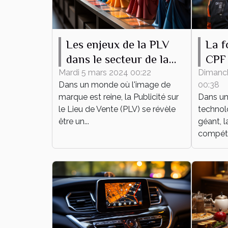
Les enjeux de la PLV
La f
dans le secteur de la
CPF 
mode
dév
Mardi 5 mars 2024 00:22
Dimanc
Dans un monde où l'image de
00:38
pers
marque est reine, la Publicité sur
Dans un
prof
le Lieu de Vente (PLV) se révèle
technol
être un...
géant, l
compéte