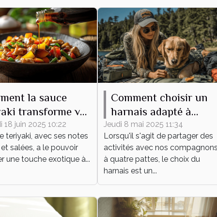
ment la sauce
Comment choisir un
yaki transforme vos
harnais adapté à
s du quotidien
différentes activités
 18 juin 2025 10:22
Jeudi 8 mai 2025 11:34
 teriyaki, avec ses notes
Lorsqu'il s'agit de partager des
canines
et salées, a le pouvoir
activités avec nos compagnon
ler une touche exotique à...
à quatre pattes, le choix du
harnais est un...