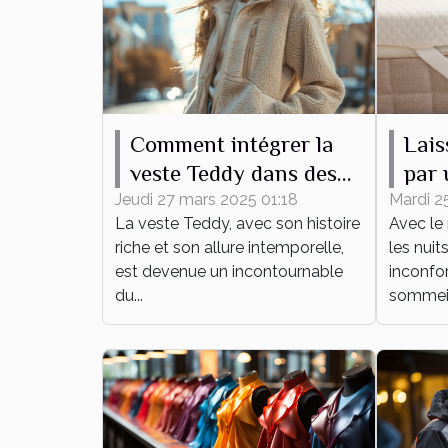
Comment intégrer la
Lais
veste Teddy dans des
par 
tenues quotidiennes
lain
Jeudi 27 mars 2025 01:18
Mardi 2
La veste Teddy, avec son histoire
Avec le 
été !
riche et son allure intemporelle,
les nuit
est devenue un incontournable
inconfor
du...
sommeil 