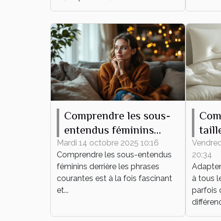
Comprendre les sous-
Com
entendus féminins
tail
derrière les phrases
hous
Mardi 14 octobre 2025 10:16
Vendred
Comprendre les sous-entendus
20:34
courantes
lit ?
féminins derrière les phrases
Adapter 
courantes est à la fois fascinant
à tous l
et...
parfois 
différenc