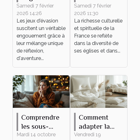
vos chances
églises
Samedi 7 février
Samedi 7 février
2026 14:26
2026 11:30
de succès
françaises à
Les jeux d'évasion
La richesse culturelle
dans un jeu
travers leurs
suscitent un véritable
et spirituelle de la
d'évasion
messes
engouement grâce à
France se reflète
leur mélange unique
dans la diversité de
de réflexion,
ses églises et dans...
d'aventure...
Comprendre
Comment
les sous-
adapter la
entendus
taille de votre
Mardi 14 octobre
Vendredi 19