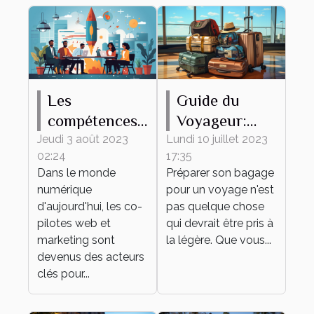
Les
Guide du
compétences
Voyageur:
clés d'un bon
Comment
Jeudi 3 août 2023
Lundi 10 juillet 2023
02:24
17:35
co-pilote web
Préparer son
Dans le monde
Préparer son bagage
et marketing
Bagage
numérique
pour un voyage n'est
d'aujourd'hui, les co-
pas quelque chose
pilotes web et
qui devrait être pris à
marketing sont
la légère. Que vous...
devenus des acteurs
clés pour...