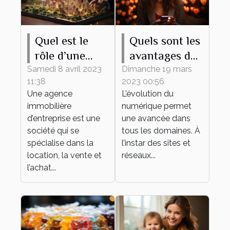
Quel est le
Quels sont les
rôle d’une
avantages du
agence
recours à un
Samedi 8 avril 2023
Dimanche 19 mars
11:38
2023 00:56
immobilière
site de
Une agence
L’évolution du
d’entreprise ?
rencontre ?
immobilière
numérique permet
d’entreprise est une
une avancée dans
société qui se
tous les domaines. À
spécialise dans la
l’instar des sites et
location, la vente et
réseaux...
l’achat...