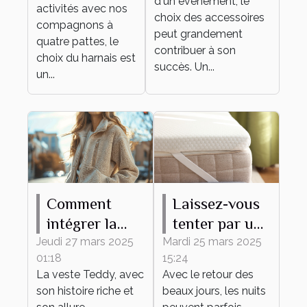
d'un événement, le
activités
activités avec nos
votre
choix des accessoires
canines
compagnons à
événement
peut grandement
quatre pattes, le
contribuer à son
choix du harnais est
succès. Un...
un...
Comment
Laissez-vous
intégrer la
tenter par un
veste Teddy
surmatelas en
Jeudi 27 mars 2025
Mardi 25 mars 2025
01:18
15:24
dans des
laine mérinos,
La veste Teddy, avec
Avec le retour des
tenues
même en été !
son histoire riche et
beaux jours, les nuits
quotidiennes