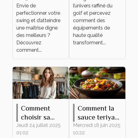
de haute
Envie de
l’univers raffiné du
qualité
perfectionner votre
golf et percevez
swing et d’atteindre
comment des
une maîtrise digne
équipements de
des meilleurs ?
haute qualité
Découvrez
transforment...
comment...
Comment
Comment la
choisir sa
sauce teriyaki
tenue
transforme
Jeudi 24 juillet 2025
Mercredi 18 juin 2025
01:02
10:22
élégante et
vos plats du