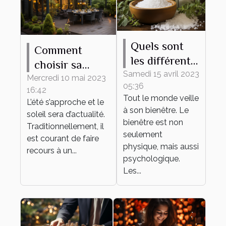
Quels sont
Comment
les différents
choisir sa
bienfaits des
Samedi 15 avril 2023
pergola
Mercredi 10 mai 2023
05:36
sels de bain ?
16:42
bioclimatique ?
Tout le monde veille
L’été s’approche et le
à son bienêtre. Le
soleil sera d’actualité.
bienêtre est non
Traditionnellement, il
seulement
est courant de faire
physique, mais aussi
recours à un...
psychologique.
Les...