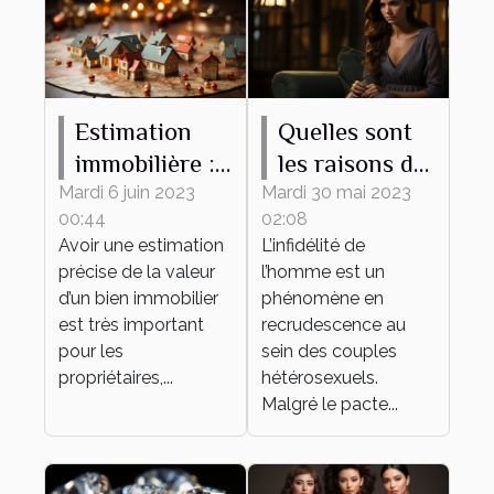
Estimation
Quelles sont
immobilière :
les raisons de
ce qu’il faut
l’infidélité de
Mardi 6 juin 2023
Mardi 30 mai 2023
00:44
02:08
savoir
l’homme dans
Avoir une estimation
L’infidélité de
un couple ?
précise de la valeur
l’homme est un
d’un bien immobilier
phénomène en
est très important
recrudescence au
pour les
sein des couples
propriétaires,...
hétérosexuels.
Malgré le pacte...