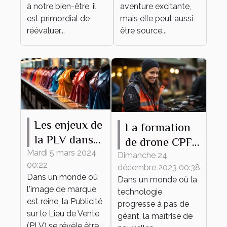
rénovation
à notre bien-être, il
aventure excitante,
est primordial de
mais elle peut aussi
réévaluer...
être source...
Les enjeux de
La formation
la PLV dans
de drone CPF
le secteur de
Mardi 5 mars 2024
comme outil
Dimanche 24
00:22
la mode
décembre 2023 00:38
de
Dans un monde où
Dans un monde où la
développement
l'image de marque
technologie
personnel et
est reine, la Publicité
progresse à pas de
sur le Lieu de Vente
professionnel
géant, la maîtrise de
(PLV) se révèle être