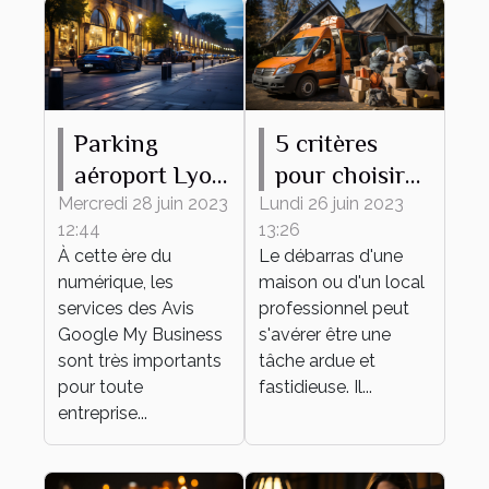
Parking
5 critères
aéroport Lyon
pour choisir
: comment
une entreprise
Mercredi 28 juin 2023
Lundi 26 juin 2023
12:44
13:26
accroître sa
de débarras
À cette ère du
Le débarras d'une
réputation
numérique, les
maison ou d'un local
grâce aux
services des Avis
professionnel peut
témoignages
Google My Business
s'avérer être une
sont très importants
des clients ?
tâche ardue et
pour toute
fastidieuse. Il...
entreprise...