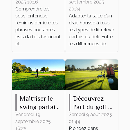
2025 10:16
septembre 2025
féminins
drap housse à
Comprendre les
20:34
derrière les
tout type de
sous-entendus
Adapter la taille d’un
phrases
lit ?
féminins derrière les
drap housse à tous
courantes
phrases courantes
les types de lit relève
est à la fois fascinant
parfois du défi. Entre
et...
les différences de...
Maîtriser le
Découvrez
swing parfait :
l'art du golf à
conseils et
travers des
Vendredi 19
Samedi 9 août 2025
septembre 2025
01:44
techniques
équipements
16:25
Plongez dans