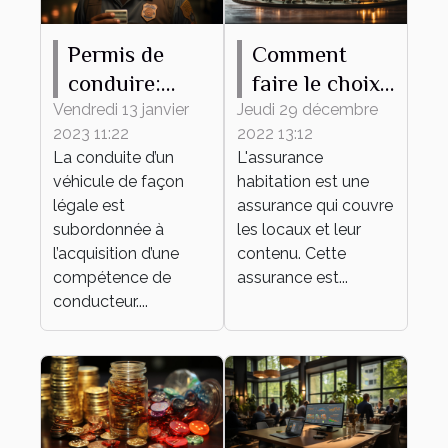
Permis de
Comment
conduire:
faire le choix
pourquoi
d'une bonne
Vendredi 13 janvier
Jeudi 29 décembre
2023 11:22
2022 13:12
l'obtenir ?
assurance
La conduite d’un
L'assurance
habitation ?
véhicule de façon
habitation est une
légale est
assurance qui couvre
subordonnée à
les locaux et leur
l’acquisition d’une
contenu. Cette
compétence de
assurance est...
conducteur....