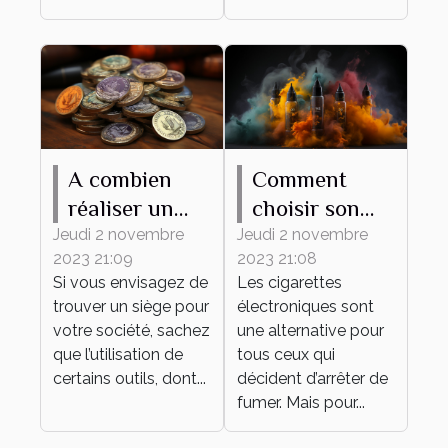
A combien
Comment
réaliser un
choisir son
tampon d'une
premier e-
Jeudi 2 novembre
Jeudi 2 novembre
2023 21:09
2023 21:08
société ?
liquide ?
Si vous envisagez de
Les cigarettes
trouver un siège pour
électroniques sont
votre société, sachez
une alternative pour
que l’utilisation de
tous ceux qui
certains outils, dont...
décident d’arrêter de
fumer. Mais pour...