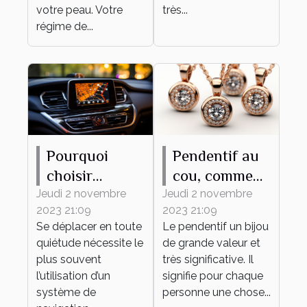
votre peau. Votre
très...
régime de...
Pourquoi
Pendentif au
choisir
cou, comment
MAPPY
bien en
Jeudi 2 novembre
Jeudi 2 novembre
2023 21:09
2023 21:09
comme
choisir ?
Se déplacer en toute
Le pendentif un bijou
système de
quiétude nécessite le
de grande valeur et
navigation ?
plus souvent
très significative. Il
l’utilisation d’un
signifie pour chaque
système de
personne une chose...