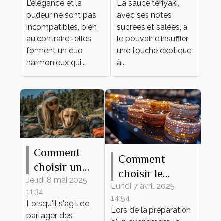
L’élégance et la
La sauce teriyaki,
pudique pour
quotidien
pudeur ne sont pas
avec ses notes
tout
incompatibles, bien
sucrées et salées, a
événement ?
au contraire : elles
le pouvoir d’insuffler
forment un duo
une touche exotique
harmonieux qui...
à...
Comment
Comment
choisir un
choisir le
harnais
Jeudi 8 mai 2025
bracelet
Lundi 7 avril 2025
11:34
adapté à
14:54
personnalisable
Lorsqu'il s'agit de
différentes
Lors de la préparation
parfait pour
partager des