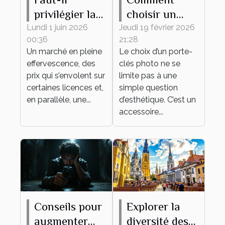
privilégier la
choisir un
rareté ou
porte-clés
Lundi 1 juin 2026
Jeudi 19 février 2026
00:36
21:28
l’attachement
photo idéal
Un marché en pleine
Le choix d’un porte-
émotionnel
pour vous ?
effervescence, des
clés photo ne se
pour sa
prix qui s’envolent sur
limite pas à une
collection de
certaines licences et,
simple question
en parallèle, une...
figurines ?
d’esthétique. C’est un
accessoire...
Conseils pour
Explorer la
augmenter
diversité des