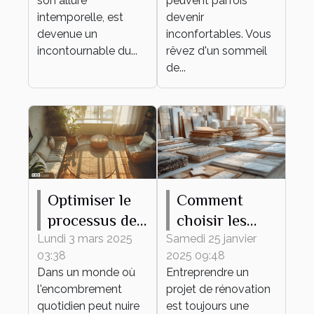
son allure
peuvent parfois
intemporelle, est
devenir
devenue un
inconfortables. Vous
incontournable du...
rêvez d'un sommeil
de...
Optimiser le
Comment
processus de
choisir les
débarras pour
meilleurs
Lundi 3 mars 2025
Samedi 25 janvier
03:38
2025 09:48
un espace
matériaux
Dans un monde où
Entreprendre un
épuré et
pour votre
l'encombrement
projet de rénovation
fonctionnel
projet de
quotidien peut nuire
est toujours une