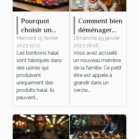
Pourquoi
Comment bien
choisir un
déménager
bonbon halal
avec votre
Mercredi 15 février
Dimanche 29 janvier
2023 15:12
2023 18:06
?
bébé ?
Les bonbons halal
Vous avez accueilli
sont fabriqués dans
un nouveau membre
des usines qui
de la famille. Ce petit
produisent
être est appelé à
uniquement des
grandir dans un
produits halal. Ils
cercle...
peuvent...