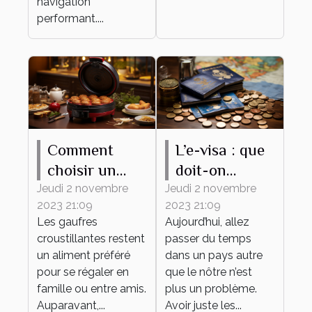
navigation
performant....
Comment
L’e-visa : que
choisir un
doit-on
gaufrier ?
savoir ?
Jeudi 2 novembre
Jeudi 2 novembre
2023 21:09
2023 21:09
Les gaufres
Aujourd’hui, allez
croustillantes restent
passer du temps
un aliment préféré
dans un pays autre
pour se régaler en
que le nôtre n’est
famille ou entre amis.
plus un problème.
Auparavant,...
Avoir juste les...