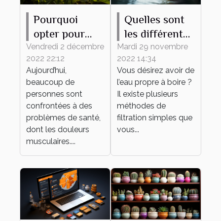
Pourquoi
Quelles sont
opter pour
les différentes
l’utilisation de
méthodes
Vendredi 2 décembre
Mardi 29 novembre
2022 22:12
2022 14:34
l’huile de
pour avoir de
Aujourd’hui,
Vous désirez avoir de
CBD ?
l’eau propre ?
beaucoup de
l’eau propre à boire ?
personnes sont
Il existe plusieurs
confrontées à des
méthodes de
problèmes de santé,
filtration simples que
dont les douleurs
vous...
musculaires....