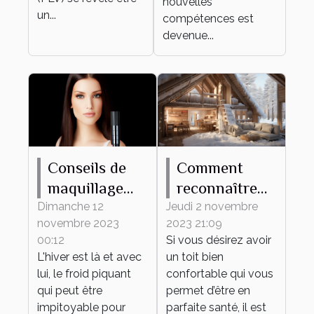
nouvelles
un...
compétences est
devenue...
Conseils de
Comment
maquillage
reconnaître
pour protéger
une maison
Dimanche 12
Jeudi 2 novembre
novembre 2023
2023 21:09
votre peau du
mal isolée ?
00:12
Si vous désirez avoir
froid hivernal
L'hiver est là et avec
un toit bien
lui, le froid piquant
confortable qui vous
qui peut être
permet d’être en
impitoyable pour
parfaite santé, il est