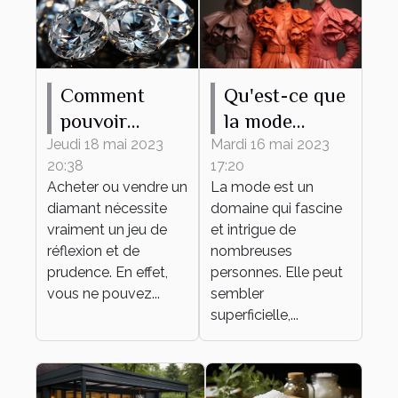
Comment
Qu'est-ce que
pouvoir
la mode
estimer le prix
apporte ?
Jeudi 18 mai 2023
Mardi 16 mai 2023
20:38
17:20
d’un diamant
Acheter ou vendre un
La mode est un
?
diamant nécessite
domaine qui fascine
vraiment un jeu de
et intrigue de
réflexion et de
nombreuses
prudence. En effet,
personnes. Elle peut
vous ne pouvez...
sembler
superficielle,...