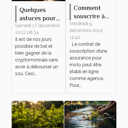
Comment
Quelques
souscrire à
astuces pour
une
Vendredi 9
trouver les
Samedi 17 décembre
décembre 2022
assurance
2022 08:34
meilleurs jeux
12:42
Il est de nos jours
moto en
de
Le contrat de
possible de bel et
ligne?
cryptomonnaie
souscription d’une
bien gagner de la
assurance pour
cryptomonnaie sans
moto peut être
avoir à débourser un
établi en ligne
sou. Ceci...
comme agence.
Pour...