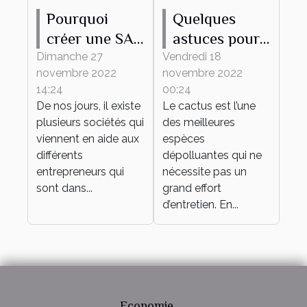
Pourquoi
Quelques
créer une SAS
astuces pour
en ligne ?
bien
Dimanche 27
Vendredi 18
novembre 2022
novembre 2022
entretenir son
14:24
00:24
mini cactus
De nos jours, il existe
Le cactus est l’une
plusieurs sociétés qui
des meilleures
viennent en aide aux
espèces
différents
dépolluantes qui ne
entrepreneurs qui
nécessite pas un
sont dans...
grand effort
d’entretien. En...
Economie