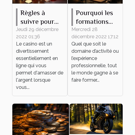
Règles à
Pourquoi les
suivre pour
formations
gagner de
continues
Jeudi 29 décembre
Mercredi 28
2022 01:36
décembre 2022 17:12
l'argent au
sont-elles
Le casino est un
Quel que soit le
casino en
importantes
divertissement
domaine d’activité ou
ligne
pour une
essentiellement en
l’expérience
entreprise ?
ligne qui vous
professionnelle, tout
permet d'amasser de
le monde gagne à se
l'argent lorsque
faire former...
vous...