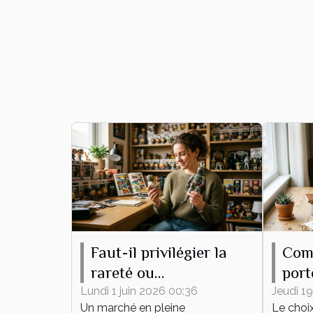
Faut-il privilégier la
Com
rareté ou
port
l’attachement
pour
Lundi 1 juin 2026 00:36
Jeudi 19
Un marché en pleine
Le choi