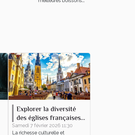
meilleures boissons...
Explorer la diversité
des églises françaises à
travers leurs messes
Samedi 7 février 2026 11:30
La richesse culturelle et