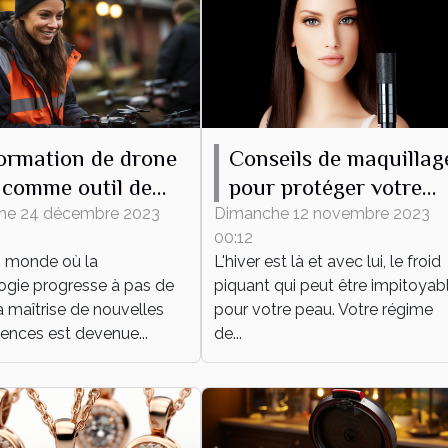
ormation de drone
Conseils de maquillag
comme outil de
pour protéger votre
eloppement
peau du froid hiverna
he 24 décembre 2023
Dimanche 12 novembre 2023
00:12
onnel et
 monde où la
L'hiver est là et avec lui, le froid
essionnel
ogie progresse à pas de
piquant qui peut être impitoyab
a maîtrise de nouvelles
pour votre peau. Votre régime
nces est devenue...
de...