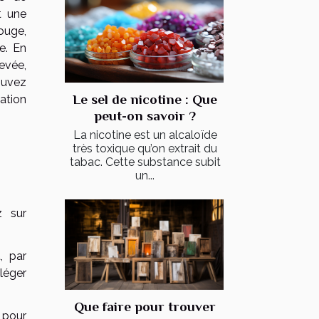
t une
ouge,
e. En
evée,
ouvez
Le sel de nicotine : Que
ation
peut-on savoir ?
La nicotine est un alcaloïde
très toxique qu’on extrait du
tabac. Cette substance subit
un...
z sur
, par
léger
Que faire pour trouver
 pour