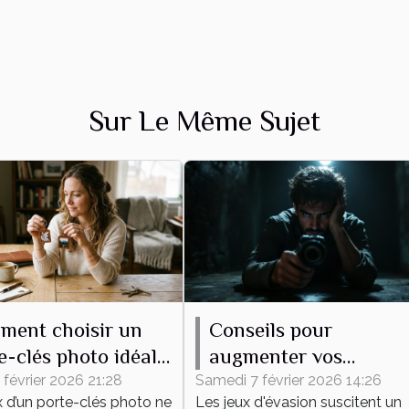
Sur Le Même Sujet
ment choisir un
Conseils pour
e-clés photo idéal
augmenter vos
 vous ?
chances de succès
 février 2026 21:28
Samedi 7 février 2026 14:26
x d’un porte-clés photo ne
Les jeux d'évasion suscitent un