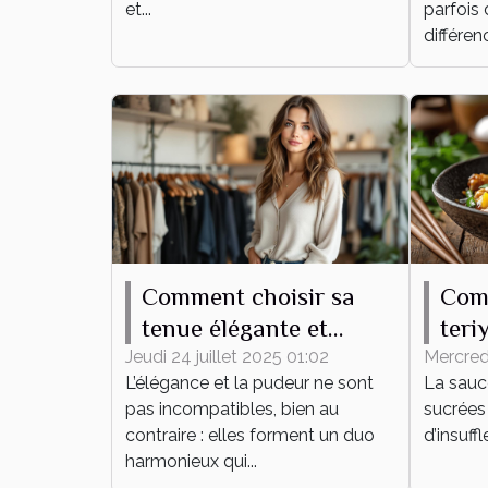
et...
parfois 
différenc
Comment choisir sa
Com
tenue élégante et
teri
pudique pour tout
plat
Jeudi 24 juillet 2025 01:02
Mercredi
L’élégance et la pudeur ne sont
La sauce
événement ?
pas incompatibles, bien au
sucrées 
contraire : elles forment un duo
d’insuff
harmonieux qui...