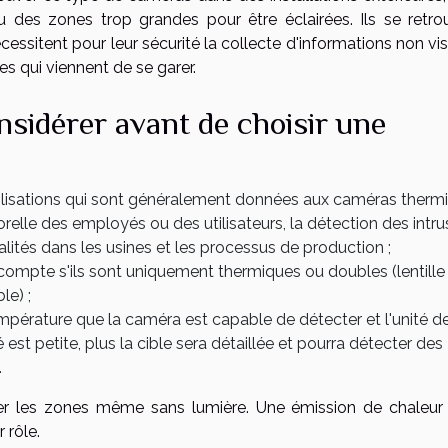
u des zones trop grandes pour être éclairées. Ils se retro
sitent pour leur sécurité la collecte d'informations non visi
s qui viennent de se garer.
nsidérer avant de choisir une
 utilisations qui sont généralement données aux caméras therm
elle des employés ou des utilisateurs, la détection des intrus
lités dans les usines et les processus de production ;
enir compte s'ils sont uniquement thermiques ou doubles (lentille
le) ;
 température que la caméra est capable de détecter et l'unité d
é est petite, plus la cible sera détaillée et pourra détecter des
.
ler les zones même sans lumière. Une émission de chaleur s
 rôle.