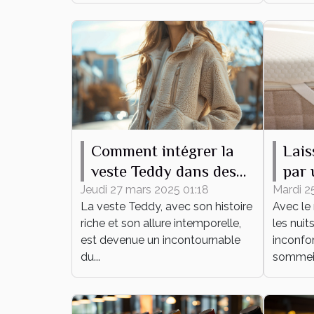
Comment intégrer la
Lais
veste Teddy dans des
par 
tenues quotidiennes
lain
Jeudi 27 mars 2025 01:18
Mardi 2
La veste Teddy, avec son histoire
Avec le 
été !
riche et son allure intemporelle,
les nuit
est devenue un incontournable
inconfor
du...
sommeil 