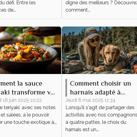
du défi. Entre les
digne des meilleurs ? Découvre
es de...
comment...
ment la sauce
Comment choisir un
yaki transforme vos
harnais adapté à
s du quotidien
différentes activités
 18 juin 2025 10:22
Jeudi 8 mai 2025 11:34
 teriyaki, avec ses notes
Lorsqu'il s'agit de partager des
canines
et salées, a le pouvoir
activités avec nos compagnon
ler une touche exotique à...
à quatre pattes, le choix du
harnais est un...