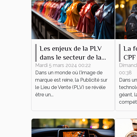
Les enjeux de la PLV
La f
dans le secteur de la
CPF 
mode
dév
Mardi 5 mars 2024 00:22
Dimanc
Dans un monde où l'image de
00:38
pers
marque est reine, la Publicité sur
Dans un
prof
le Lieu de Vente (PLV) se révèle
technol
être un...
géant, l
compéte