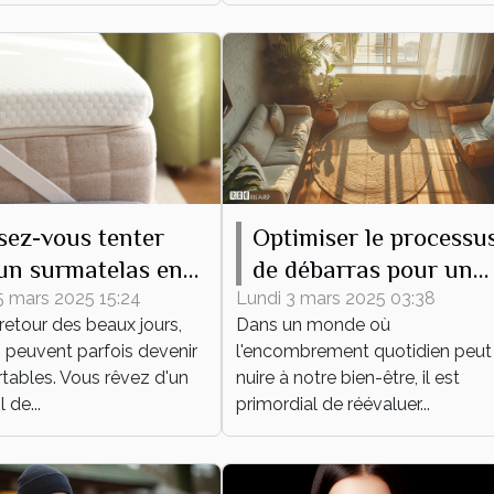
sez-vous tenter
Optimiser le processu
un surmatelas en
de débarras pour un
e mérinos, même en
espace épuré et
5 mars 2025 15:24
Lundi 3 mars 2025 03:38
retour des beaux jours,
Dans un monde où
fonctionnel
s peuvent parfois devenir
l'encombrement quotidien peut
tables. Vous rêvez d'un
nuire à notre bien-être, il est
de...
primordial de réévaluer...