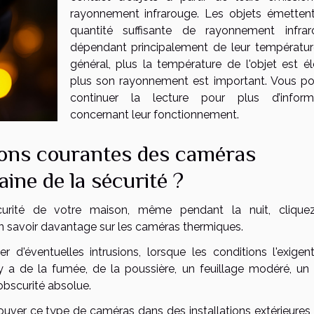
rayonnement infrarouge. Les objets émetten
quantité suffisante de rayonnement infrar
dépendant principalement de leur températur
général, plus la température de l'objet est él
plus son rayonnement est important. Vous p
continuer la lecture pour plus d’inform
concernant leur fonctionnement.
ations courantes des caméras
ine de la sécurité ?
urité de votre maison, même pendant la nuit, clique
 savoir davantage sur les caméras thermiques.
 d'éventuelles intrusions, lorsque les conditions l'exigent
 a de la fumée, de la poussière, un feuillage modéré, un 
obscurité absolue.
rouver ce type de caméras dans des installations extérieures,