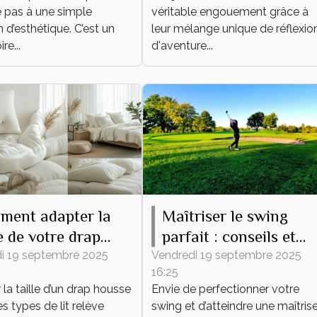
dans un jeu d'évasion
e pas à une simple
véritable engouement grâce à
 d’esthétique. C’est un
leur mélange unique de réflexion
re...
d'aventure...
ment adapter la
Maîtriser le swing
le de votre drap
parfait : conseils et
se à tout type de
techniques
i 19 septembre 2025
Vendredi 19 septembre 2025
16:25
la taille d’un drap housse
Envie de perfectionner votre
es types de lit relève
swing et d’atteindre une maîtris