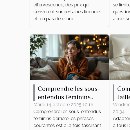
émotionnel pour sa
effervescence, des prix qui
se limit
collection de figurines
s’envolent sur certaines licences
question
?
et, en parallèle, une...
accessoi
Comprendre les sous-
Com
entendus féminins
tail
derrière les phrases
hous
Mardi 14 octobre 2025 10:16
Vendred
Comprendre les sous-entendus
20:34
courantes
lit ?
féminins derrière les phrases
Adapter 
courantes est à la fois fascinant
à tous l