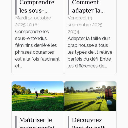
Comprendre
Comment
les sous-
adapter la
entendus
taille de votre
Mardi 14 octobre
Vendredi 19
2025 10:16
septembre 2025
féminins
drap housse à
Comprendre les
20:34
derrière les
tout type de
sous-entendus
Adapter la taille d’un
phrases
lit ?
féminins derrière les
drap housse à tous
courantes
phrases courantes
les types de lit relève
est à la fois fascinant
parfois du défi. Entre
et...
les différences de...
Maîtriser le
Découvrez