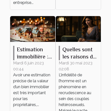
entreprise...
Estimation
Quelles sont
immobilière :
les raisons de
ce qu’il faut
l’infidélité de
Mardi 6 juin 2023
Mardi 30 mai 2023
00:44
02:08
savoir
l’homme dans
Avoir une estimation
L’infidélité de
un couple ?
précise de la valeur
l’homme est un
d’un bien immobilier
phénomène en
est très important
recrudescence au
pour les
sein des couples
propriétaires,...
hétérosexuels.
Malgré le pacte...