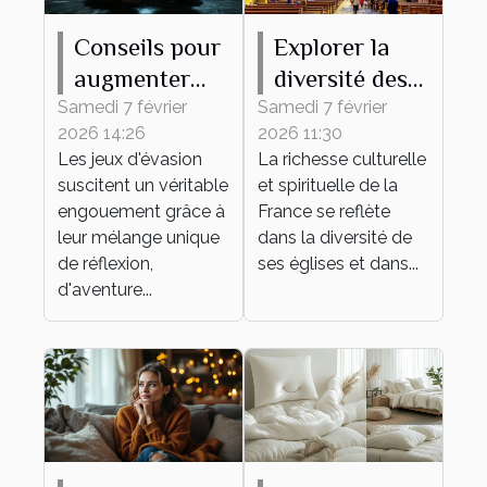
Conseils pour
Explorer la
augmenter
diversité des
vos chances
églises
Samedi 7 février
Samedi 7 février
2026 14:26
2026 11:30
de succès
françaises à
Les jeux d'évasion
La richesse culturelle
dans un jeu
travers leurs
suscitent un véritable
et spirituelle de la
d'évasion
messes
engouement grâce à
France se reflète
leur mélange unique
dans la diversité de
de réflexion,
ses églises et dans...
d'aventure...