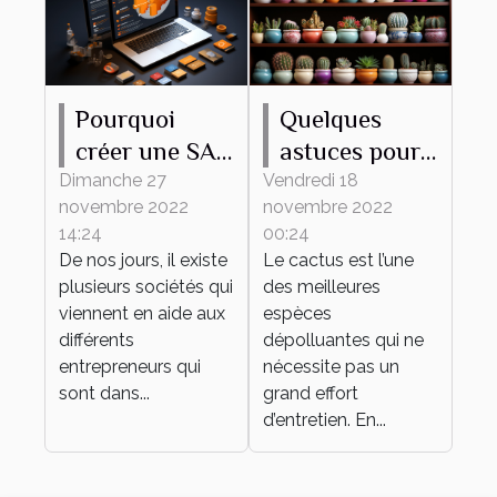
Pourquoi
Quelques
créer une SAS
astuces pour
en ligne ?
bien
Dimanche 27
Vendredi 18
novembre 2022
novembre 2022
entretenir son
14:24
00:24
mini cactus
De nos jours, il existe
Le cactus est l’une
plusieurs sociétés qui
des meilleures
viennent en aide aux
espèces
différents
dépolluantes qui ne
entrepreneurs qui
nécessite pas un
sont dans...
grand effort
d’entretien. En...