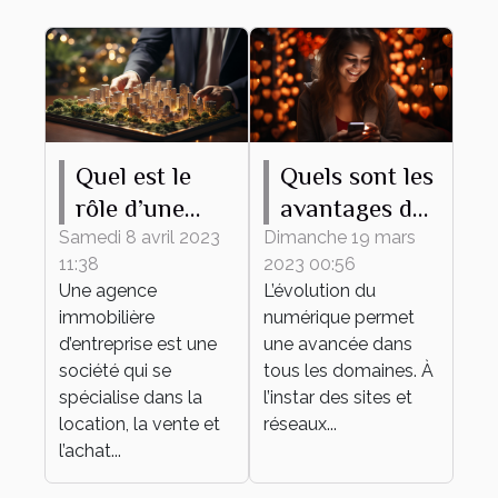
Quel est le
Quels sont les
rôle d’une
avantages du
agence
recours à un
Samedi 8 avril 2023
Dimanche 19 mars
11:38
2023 00:56
immobilière
site de
Une agence
L’évolution du
d’entreprise ?
rencontre ?
immobilière
numérique permet
d’entreprise est une
une avancée dans
société qui se
tous les domaines. À
spécialise dans la
l’instar des sites et
location, la vente et
réseaux...
l’achat...