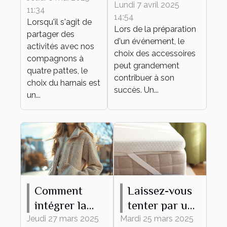
bracelet
Lundi 7 avril 2025
11:34
adapté à
14:54
personnalisable
Lorsqu'il s'agit de
différentes
Lors de la préparation
parfait pour
partager des
d'un événement, le
activités
activités avec nos
votre
choix des accessoires
canines
compagnons à
événement
peut grandement
quatre pattes, le
contribuer à son
choix du harnais est
succès. Un...
un...
Comment
Laissez-vous
intégrer la
tenter par un
veste Teddy
surmatelas en
Jeudi 27 mars 2025
Mardi 25 mars 2025