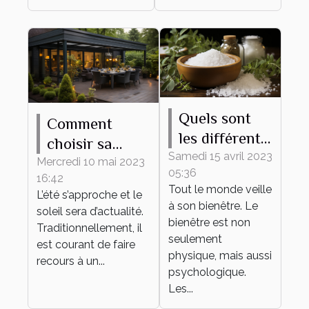
Quels sont
Comment
les différents
choisir sa
bienfaits des
Samedi 15 avril 2023
pergola
Mercredi 10 mai 2023
05:36
sels de bain ?
16:42
bioclimatique ?
Tout le monde veille
L’été s’approche et le
à son bienêtre. Le
soleil sera d’actualité.
bienêtre est non
Traditionnellement, il
seulement
est courant de faire
physique, mais aussi
recours à un...
psychologique.
Les...