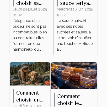
choisir sa
sauce teriyaki
tenue
transforme
Jeudi 24 juillet 2025
Mercredi 18 juin 2025
01:02
10:22
élégante et
vos plats du
L’élégance et la
La sauce teriyaki,
pudique pour
quotidien
pudeur ne sont pas
avec ses notes
tout
incompatibles, bien
sucrées et salées, a
événement ?
au contraire : elles
le pouvoir d’insuffler
forment un duo
une touche exotique
harmonieux qui...
à...
Comment
Comment
choisir un
choisir le
harnais
Jeudi 8 mai 2025