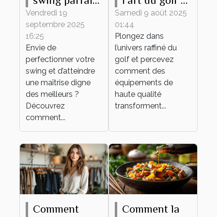
swing parfait :
l'art du golf à
conseils et
travers des
Vendredi 19
Samedi 9 août 2025
septembre 2025
01:44
techniques
équipements
16:25
Plongez dans
de haute
Envie de
l’univers raffiné du
qualité
perfectionner votre
golf et percevez
swing et d’atteindre
comment des
une maîtrise digne
équipements de
des meilleurs ?
haute qualité
Découvrez
transforment...
comment...
Comment
Comment la