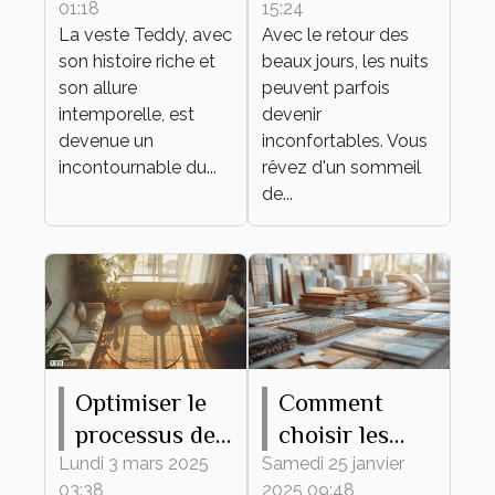
01:18
15:24
dans des
laine mérinos,
La veste Teddy, avec
Avec le retour des
tenues
même en été !
son histoire riche et
beaux jours, les nuits
quotidiennes
son allure
peuvent parfois
intemporelle, est
devenir
devenue un
inconfortables. Vous
incontournable du...
rêvez d'un sommeil
de...
Optimiser le
Comment
processus de
choisir les
débarras pour
meilleurs
Lundi 3 mars 2025
Samedi 25 janvier
03:38
2025 09:48