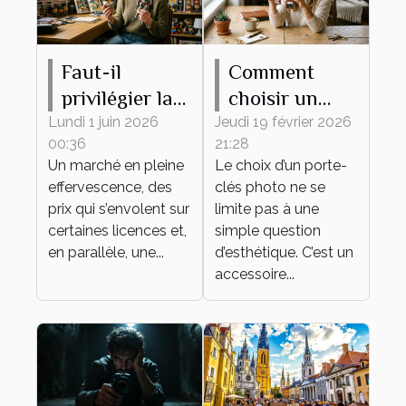
Faut-il
Comment
privilégier la
choisir un
rareté ou
porte-clés
Lundi 1 juin 2026
Jeudi 19 février 2026
00:36
21:28
l’attachement
photo idéal
Un marché en pleine
Le choix d’un porte-
émotionnel
pour vous ?
effervescence, des
clés photo ne se
pour sa
prix qui s’envolent sur
limite pas à une
collection de
certaines licences et,
simple question
en parallèle, une...
figurines ?
d’esthétique. C’est un
accessoire...