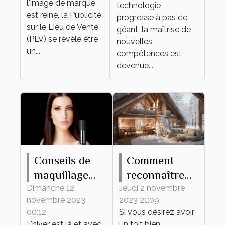
l'image de marque
technologie
personnel et
est reine, la Publicité
progresse à pas de
sur le Lieu de Vente
professionnel
géant, la maîtrise de
(PLV) se révèle être
nouvelles
un...
compétences est
devenue...
Conseils de
Comment
maquillage
reconnaître
pour protéger
une maison
Dimanche 12
Jeudi 2 novembre
novembre 2023
2023 21:09
votre peau du
mal isolée ?
00:12
Si vous désirez avoir
froid hivernal
L'hiver est là et avec
un toit bien