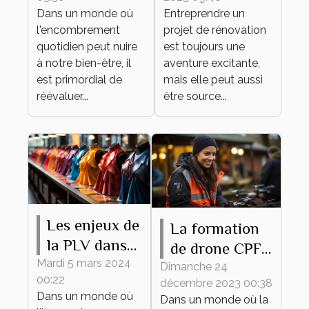
un espace
matériaux
Dans un monde où
Entreprendre un
épuré et
pour votre
l'encombrement
projet de rénovation
fonctionnel
projet de
quotidien peut nuire
est toujours une
rénovation
à notre bien-être, il
aventure excitante,
est primordial de
mais elle peut aussi
réévaluer...
être source...
Les enjeux de
La formation
la PLV dans
de drone CPF
le secteur de
Mardi 5 mars 2024
comme outil
Dimanche 24
00:22
la mode
décembre 2023 00:38
de
Dans un monde où
Dans un monde où la
développement