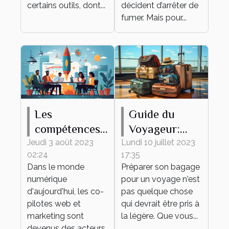
certains outils, dont...
décident d’arrêter de
fumer. Mais pour...
Les
Guide du
compétences
Voyageur:
clés d'un bon
Comment
Jeudi 3 août 2023
Lundi 10 juillet 2023
02:24
17:35
co-pilote web
Préparer son
Dans le monde
Préparer son bagage
et marketing
Bagage
numérique
pour un voyage n'est
d'aujourd'hui, les co-
pas quelque chose
pilotes web et
qui devrait être pris à
marketing sont
la légère. Que vous...
devenus des acteurs