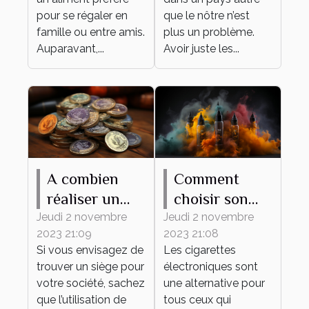
pour se régaler en
que le nôtre n’est
famille ou entre amis.
plus un problème.
Auparavant,...
Avoir juste les...
A combien
Comment
réaliser un
choisir son
tampon d'une
premier e-
Jeudi 2 novembre
Jeudi 2 novembre
2023 21:09
2023 21:08
société ?
liquide ?
Si vous envisagez de
Les cigarettes
trouver un siège pour
électroniques sont
votre société, sachez
une alternative pour
que l’utilisation de
tous ceux qui