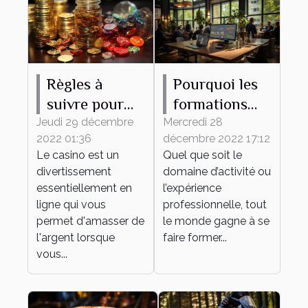
Règles à
Pourquoi les
suivre pour
formations
gagner de
continues
Jeudi 29 décembre
Mercredi 28
2022 01:36
décembre 2022 17:12
l'argent au
sont-elles
Le casino est un
Quel que soit le
casino en
importantes
divertissement
domaine d’activité ou
ligne
pour une
essentiellement en
l’expérience
entreprise ?
ligne qui vous
professionnelle, tout
permet d'amasser de
le monde gagne à se
l'argent lorsque
faire former...
vous...