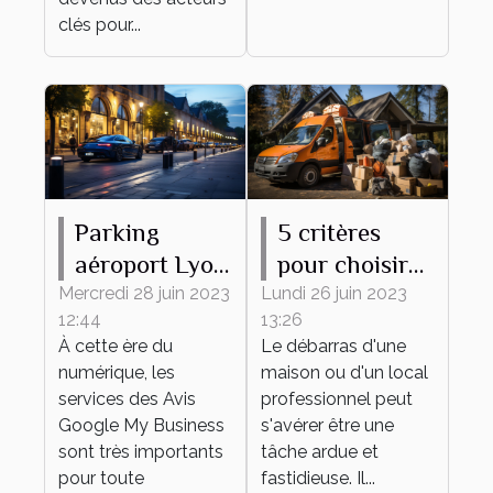
clés pour...
Parking
5 critères
aéroport Lyon
pour choisir
: comment
une entreprise
Mercredi 28 juin 2023
Lundi 26 juin 2023
12:44
13:26
accroître sa
de débarras
À cette ère du
Le débarras d'une
réputation
numérique, les
maison ou d'un local
grâce aux
services des Avis
professionnel peut
témoignages
Google My Business
s'avérer être une
sont très importants
des clients ?
tâche ardue et
pour toute
fastidieuse. Il...