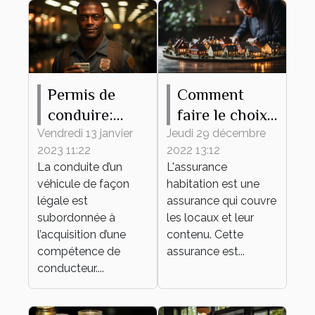
Permis de
Comment
conduire:
faire le choix
pourquoi
d'une bonne
Vendredi 13 janvier
Jeudi 29 décembre
2023 11:22
2022 13:12
l'obtenir ?
assurance
La conduite d’un
L'assurance
habitation ?
véhicule de façon
habitation est une
légale est
assurance qui couvre
subordonnée à
les locaux et leur
l’acquisition d’une
contenu. Cette
compétence de
assurance est...
conducteur....