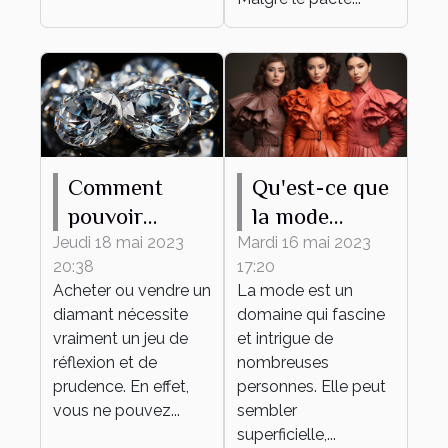
Comment
Qu'est-ce que
pouvoir
la mode
estimer le prix
apporte ?
Jeudi 18 mai 2023
Mardi 16 mai 2023
20:38
17:20
d’un diamant
Acheter ou vendre un
La mode est un
?
diamant nécessite
domaine qui fascine
vraiment un jeu de
et intrigue de
réflexion et de
nombreuses
prudence. En effet,
personnes. Elle peut
vous ne pouvez...
sembler
superficielle,...