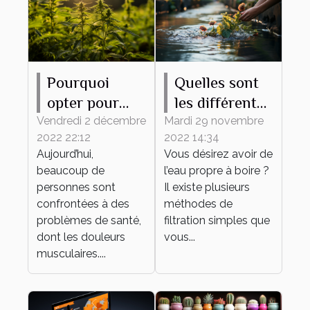
Pourquoi
Quelles sont
opter pour
les différentes
l’utilisation de
méthodes
Vendredi 2 décembre
Mardi 29 novembre
2022 22:12
2022 14:34
l’huile de
pour avoir de
Aujourd’hui,
Vous désirez avoir de
CBD ?
l’eau propre ?
beaucoup de
l’eau propre à boire ?
personnes sont
Il existe plusieurs
confrontées à des
méthodes de
problèmes de santé,
filtration simples que
dont les douleurs
vous...
musculaires....