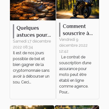
Comment
Quelques
souscrire à
astuces pour
une
Vendredi 9
trouver les
Samedi 17 décembre
décembre 2022
assurance
2022 08:34
meilleurs jeux
12:42
Il est de nos jours
moto en
de
Le contrat de
possible de bel et
ligne?
cryptomonnaie
souscription d’une
bien gagner de la
assurance pour
cryptomonnaie sans
moto peut être
avoir à débourser un
établi en ligne
sou. Ceci...
comme agence.
Pour...