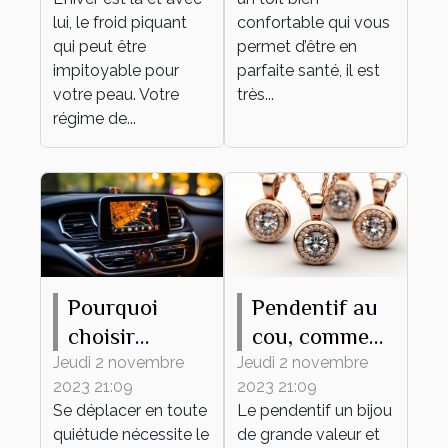
lui, le froid piquant
confortable qui vous
qui peut être
permet d’être en
impitoyable pour
parfaite santé, il est
votre peau. Votre
très...
régime de...
Pourquoi
Pendentif au
choisir
cou, comment
MAPPY
bien en
Jeudi 2 novembre
Jeudi 2 novembre
2023 21:09
2023 21:09
comme
choisir ?
Se déplacer en toute
Le pendentif un bijou
système de
quiétude nécessite le
de grande valeur et