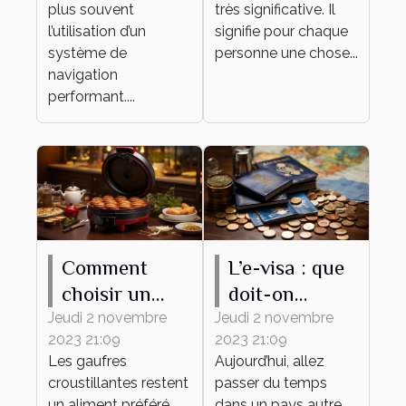
navigation ?
plus souvent
très significative. Il
l’utilisation d’un
signifie pour chaque
système de
personne une chose...
navigation
performant....
Comment
L’e-visa : que
choisir un
doit-on
gaufrier ?
savoir ?
Jeudi 2 novembre
Jeudi 2 novembre
2023 21:09
2023 21:09
Les gaufres
Aujourd’hui, allez
croustillantes restent
passer du temps
un aliment préféré
dans un pays autre