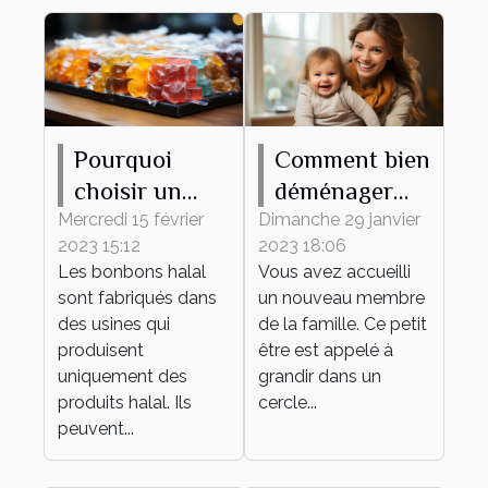
Pourquoi
Comment bien
choisir un
déménager
bonbon halal
avec votre
Mercredi 15 février
Dimanche 29 janvier
2023 15:12
2023 18:06
?
bébé ?
Les bonbons halal
Vous avez accueilli
sont fabriqués dans
un nouveau membre
des usines qui
de la famille. Ce petit
produisent
être est appelé à
uniquement des
grandir dans un
produits halal. Ils
cercle...
peuvent...