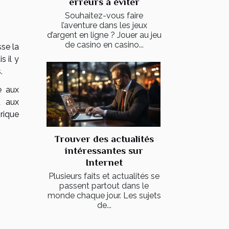
erreurs à éviter
Souhaitez-vous faire
l’aventure dans les jeux
d’argent en ligne ? Jouer au jeu
de casino en casino...
sse la
s il y
s.
e aux
t aux
rique
Trouver des actualités
intéressantes sur
Internet
Plusieurs faits et actualités se
passent partout dans le
monde chaque jour. Les sujets
de...