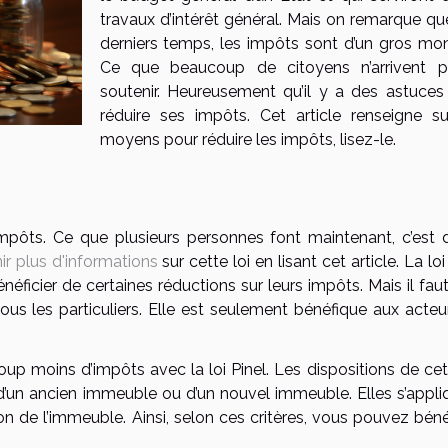
travaux d’intérêt général. Mais on remarque qu
derniers temps, les impôts sont d’un gros mon
Ce que beaucoup de citoyens n’arrivent 
soutenir. Heureusement qu’il y a des astuces
réduire ses impôts. Cet article renseigne su
moyens pour réduire les impôts, lisez-le.
 impôts. Ce que plusieurs personnes font maintenant, c’est 
ir plus d'informations
sur cette loi en lisant cet article. La loi
néficier de certaines réductions sur leurs impôts. Mais il fau
tous les particuliers. Elle est seulement bénéfique aux acteu
up moins d’impôts avec la loi Pinel. Les dispositions de cett
t d’un ancien immeuble ou d’un nouvel immeuble. Elles s’appli
n de l’immeuble. Ainsi, selon ces critères, vous pouvez bénéf