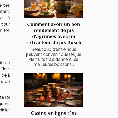
e ces
tant.
pas à
Comment avoir un bon
 pour
rendement de jus
r les
d'agrumes avec un
Extracteur de jus Bosch
Beaucoup d'entre nous
peuvent convenir que les jus
de fruits frais donnent les
de se
meilleures boissons...
 Pinel
t déjà
rs de
e loi
quent
icier
Casino en ligne : les