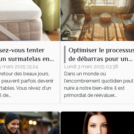
sez-vous tenter
Optimiser le processu
un surmatelas en
de débarras pour un
e mérinos, même en
espace épuré et
5 mars 2025 15:24
Lundi 3 mars 2025 03:38
retour des beaux jours,
Dans un monde où
fonctionnel
s peuvent parfois devenir
l'encombrement quotidien peut
tables. Vous rêvez d'un
nuire à notre bien-être, il est
de...
primordial de réévaluer...