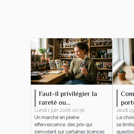
Faut-il privilégier la
Com
rareté ou
port
l’attachement
pour
Lundi 1 juin 2026 00:36
Jeudi 19
Un marché en pleine
Le choi
émotionnel pour sa
effervescence, des prix qui
se limit
collection de figurines
s’envolent sur certaines licences
question