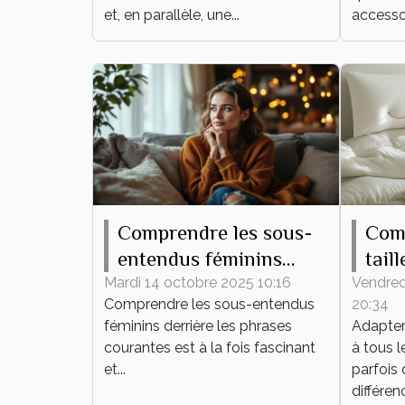
?
et, en parallèle, une...
accessoi
Comprendre les sous-
Com
entendus féminins
tail
derrière les phrases
hous
Mardi 14 octobre 2025 10:16
Vendred
Comprendre les sous-entendus
20:34
courantes
lit ?
féminins derrière les phrases
Adapter 
courantes est à la fois fascinant
à tous l
et...
parfois 
différenc