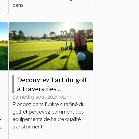
dans...
Découvrez l'art du golf
à travers des
équipements de haute
Samedi 9 août 2025 01:44
Plongez dans l’univers raffiné du
qualité
golf et percevez comment des
e
équipements de haute qualité
z
transforment...