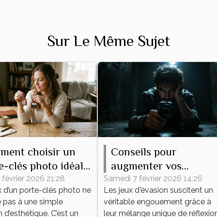
Sur Le Même Sujet
ment choisir un
Conseils pour
e-clés photo idéal
augmenter vos
 vous ?
chances de succès
 février 2026 21:28
Samedi 7 février 2026 14:26
x d’un porte-clés photo ne
Les jeux d'évasion suscitent un
dans un jeu d'évasion
e pas à une simple
véritable engouement grâce à
 d’esthétique. C’est un
leur mélange unique de réflexion