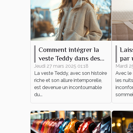
Comment intégrer la
Lais
veste Teddy dans des
par 
tenues quotidiennes
lain
Jeudi 27 mars 2025 01:18
Mardi 2
La veste Teddy, avec son histoire
Avec le 
été !
riche et son allure intemporelle,
les nuit
est devenue un incontournable
inconfor
du...
sommeil 