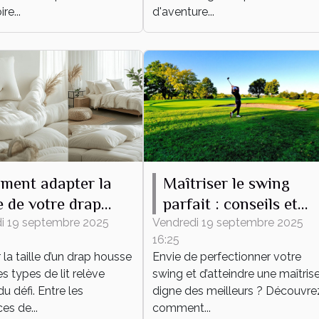
re...
d'aventure...
ment adapter la
Maîtriser le swing
le de votre drap
parfait : conseils et
se à tout type de
techniques
i 19 septembre 2025
Vendredi 19 septembre 2025
16:25
la taille d’un drap housse
Envie de perfectionner votre
es types de lit relève
swing et d’atteindre une maîtris
du défi. Entre les
digne des meilleurs ? Découvre
es de...
comment...