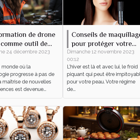
ormation de drone
Conseils de maquillag
comme outil de
pour protéger votre
eloppement
peau du froid hiverna
he 24 décembre 2023
Dimanche 12 novembre 2023
00:12
onnel et
 monde où la
L'hiver est là et avec lui, le froid
essionnel
ogie progresse à pas de
piquant qui peut être impitoyab
a maîtrise de nouvelles
pour votre peau. Votre régime
nces est devenue...
de...