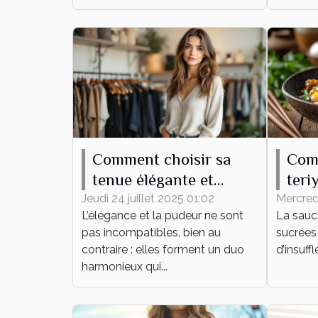
Comment choisir sa
Com
tenue élégante et
teri
pudique pour tout
plat
Jeudi 24 juillet 2025 01:02
Mercredi
L’élégance et la pudeur ne sont
La sauce
événement ?
pas incompatibles, bien au
sucrées 
contraire : elles forment un duo
d’insuff
harmonieux qui...