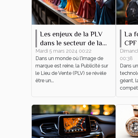
Les enjeux de la PLV
La f
dans le secteur de la
CPF 
mode
dév
Mardi 5 mars 2024 00:22
Dimanc
Dans un monde où l'image de
00:38
pers
marque est reine, la Publicité sur
Dans un
prof
le Lieu de Vente (PLV) se révèle
technol
être un...
géant, l
compéte