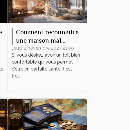
e
Comment reconnaître
une maison mal
l
isolée ?
Jeudi 2 novembre 2023 21:09
Si vous désirez avoir un toit bien
confortable qui vous permet
le
d’être en parfaite santé, il est
très...