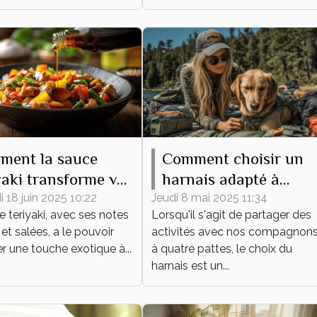
ment la sauce
Comment choisir un
yaki transforme vos
harnais adapté à
s du quotidien
différentes activités
 18 juin 2025 10:22
Jeudi 8 mai 2025 11:34
 teriyaki, avec ses notes
Lorsqu'il s'agit de partager des
canines
et salées, a le pouvoir
activités avec nos compagnon
ler une touche exotique à...
à quatre pattes, le choix du
harnais est un...