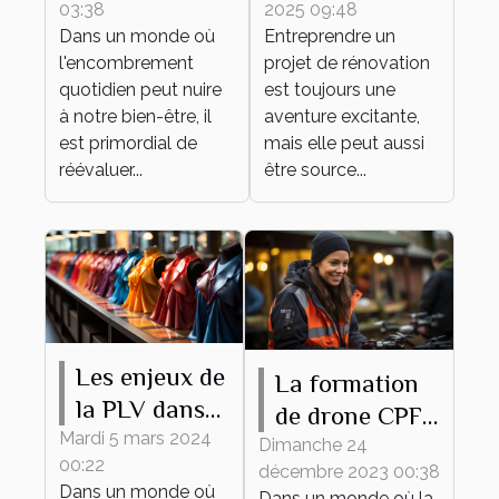
03:38
2025 09:48
un espace
matériaux
Dans un monde où
Entreprendre un
épuré et
pour votre
l'encombrement
projet de rénovation
fonctionnel
projet de
quotidien peut nuire
est toujours une
rénovation
à notre bien-être, il
aventure excitante,
est primordial de
mais elle peut aussi
réévaluer...
être source...
Les enjeux de
La formation
la PLV dans
de drone CPF
le secteur de
Mardi 5 mars 2024
comme outil
Dimanche 24
00:22
la mode
décembre 2023 00:38
de
Dans un monde où
Dans un monde où la