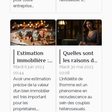
entreprise...
Estimation
Quelles sont
immobilière :
les raisons de
ce qu’il faut
l’infidélité de
Mardi 6 juin 2023
Mardi 30 mai 2023
00:44
02:08
savoir
l’homme dans
Avoir une estimation
L’infidélité de
un couple ?
précise de la valeur
l’homme est un
d’un bien immobilier
phénomène en
est très important
recrudescence au
pour les
sein des couples
propriétaires,...
hétérosexuels.