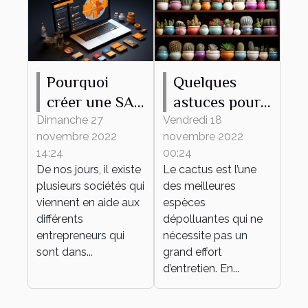
Pourquoi
Quelques
créer une SAS
astuces pour
en ligne ?
bien
Dimanche 27
Vendredi 18
novembre 2022
novembre 2022
entretenir son
14:24
00:24
mini cactus
De nos jours, il existe
Le cactus est l’une
plusieurs sociétés qui
des meilleures
viennent en aide aux
espèces
différents
dépolluantes qui ne
entrepreneurs qui
nécessite pas un
sont dans...
grand effort
d’entretien. En...