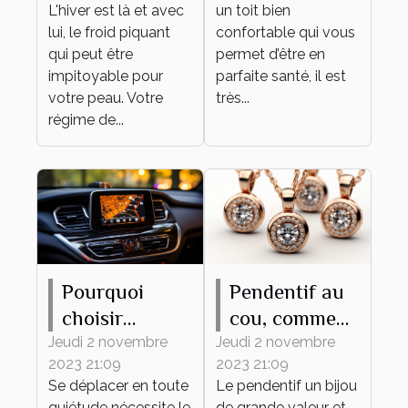
L'hiver est là et avec
un toit bien
lui, le froid piquant
confortable qui vous
qui peut être
permet d’être en
impitoyable pour
parfaite santé, il est
votre peau. Votre
très...
régime de...
Pourquoi
Pendentif au
choisir
cou, comment
MAPPY
bien en
Jeudi 2 novembre
Jeudi 2 novembre
2023 21:09
2023 21:09
comme
choisir ?
Se déplacer en toute
Le pendentif un bijou
système de
quiétude nécessite le
de grande valeur et