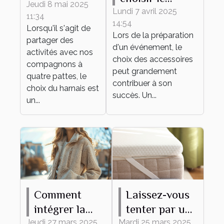
harnais
Jeudi 8 mai 2025
bracelet
Lundi 7 avril 2025
11:34
adapté à
14:54
personnalisable
Lorsqu'il s'agit de
différentes
Lors de la préparation
parfait pour
partager des
d'un événement, le
activités
activités avec nos
votre
choix des accessoires
canines
compagnons à
événement
peut grandement
quatre pattes, le
contribuer à son
choix du harnais est
succès. Un...
un...
Comment
Laissez-vous
intégrer la
tenter par un
veste Teddy
surmatelas en
Jeudi 27 mars 2025
Mardi 25 mars 2025