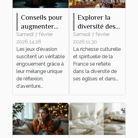
Conseils pour
Explorer la
augmenter
diversité des
vos chances
églises
Samedi 7 février
Samedi 7 février
2026 14:26
2026 11:30
de succès
françaises à
Les jeux d'évasion
La richesse culturelle
dans un jeu
travers leurs
suscitent un véritable
et spirituelle de la
d'évasion
messes
engouement grâce à
France se reflète
leur mélange unique
dans la diversité de
de réflexion,
ses églises et dans...
d'aventure...