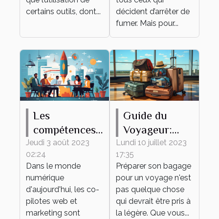
certains outils, dont...
décident d’arrêter de
fumer. Mais pour...
Les
Guide du
compétences
Voyageur:
clés d'un bon
Comment
Jeudi 3 août 2023
Lundi 10 juillet 2023
02:24
17:35
co-pilote web
Préparer son
Dans le monde
Préparer son bagage
et marketing
Bagage
numérique
pour un voyage n'est
d'aujourd'hui, les co-
pas quelque chose
pilotes web et
qui devrait être pris à
marketing sont
la légère. Que vous...