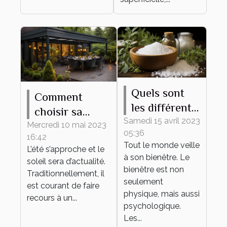
Quels sont
Comment
les différents
choisir sa
bienfaits des
Samedi 15 avril 2023
pergola
Mercredi 10 mai 2023
05:36
sels de bain ?
16:42
bioclimatique ?
Tout le monde veille
L’été s’approche et le
à son bienêtre. Le
soleil sera d’actualité.
bienêtre est non
Traditionnellement, il
seulement
est courant de faire
physique, mais aussi
recours à un...
psychologique.
Les...