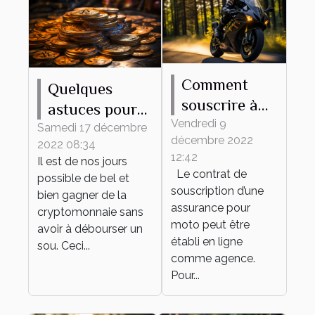
Comment
Quelques
souscrire à
astuces pour
une
Vendredi 9
trouver les
Samedi 17 décembre
décembre 2022
assurance
2022 08:34
meilleurs jeux
12:42
Il est de nos jours
moto en
de
Le contrat de
possible de bel et
ligne?
cryptomonnaie
souscription d’une
bien gagner de la
assurance pour
cryptomonnaie sans
moto peut être
avoir à débourser un
établi en ligne
sou. Ceci...
comme agence.
Pour...