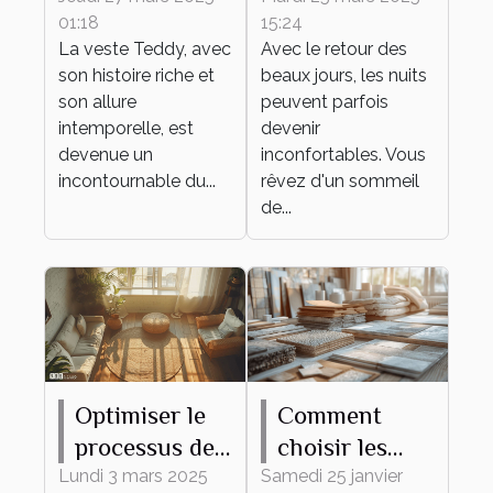
01:18
15:24
dans des
laine mérinos,
La veste Teddy, avec
Avec le retour des
tenues
même en été !
son histoire riche et
beaux jours, les nuits
quotidiennes
son allure
peuvent parfois
intemporelle, est
devenir
devenue un
inconfortables. Vous
incontournable du...
rêvez d'un sommeil
de...
Optimiser le
Comment
processus de
choisir les
débarras pour
meilleurs
Lundi 3 mars 2025
Samedi 25 janvier