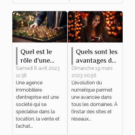
Quel est le
Quels sont les
rôle d’une
avantages du
agence
recours à un
Samedi 8 avril 2023
Dimanche 19 mars
11:38
2023 00:56
immobilière
site de
Une agence
L’évolution du
d’entreprise ?
rencontre ?
immobilière
numérique permet
d’entreprise est une
une avancée dans
société qui se
tous les domaines. À
spécialise dans la
l’instar des sites et
location, la vente et
réseaux...
l’achat...