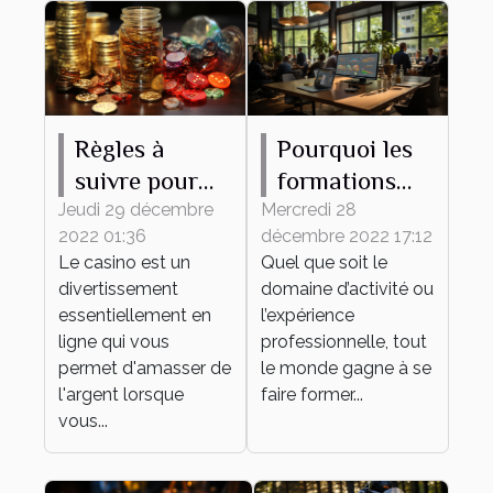
Règles à
Pourquoi les
suivre pour
formations
gagner de
continues
Jeudi 29 décembre
Mercredi 28
2022 01:36
décembre 2022 17:12
l'argent au
sont-elles
Le casino est un
Quel que soit le
casino en
importantes
divertissement
domaine d’activité ou
ligne
pour une
essentiellement en
l’expérience
entreprise ?
ligne qui vous
professionnelle, tout
permet d'amasser de
le monde gagne à se
l'argent lorsque
faire former...
vous...