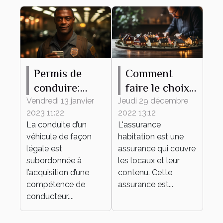
Permis de
Comment
conduire:
faire le choix
pourquoi
d'une bonne
Vendredi 13 janvier
Jeudi 29 décembre
2023 11:22
2022 13:12
l'obtenir ?
assurance
La conduite d’un
L'assurance
habitation ?
véhicule de façon
habitation est une
légale est
assurance qui couvre
subordonnée à
les locaux et leur
l’acquisition d’une
contenu. Cette
compétence de
assurance est...
conducteur....