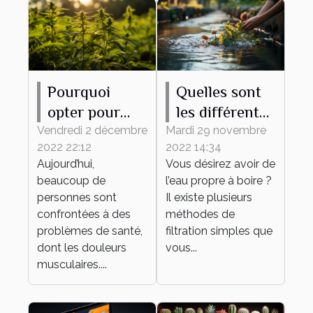
Pourquoi
Quelles sont
opter pour
les différentes
l’utilisation de
méthodes
Vendredi 2 décembre
Mardi 29 novembre
2022 22:12
2022 14:34
l’huile de
pour avoir de
Aujourd’hui,
Vous désirez avoir de
CBD ?
l’eau propre ?
beaucoup de
l’eau propre à boire ?
personnes sont
Il existe plusieurs
confrontées à des
méthodes de
problèmes de santé,
filtration simples que
dont les douleurs
vous...
musculaires....