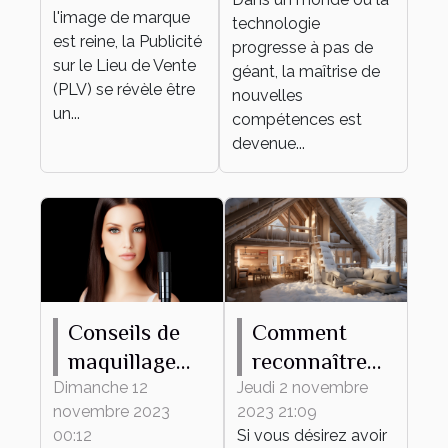
développement
l'image de marque
technologie
personnel et
est reine, la Publicité
progresse à pas de
sur le Lieu de Vente
professionnel
géant, la maîtrise de
(PLV) se révèle être
nouvelles
un...
compétences est
devenue...
Conseils de
Comment
maquillage
reconnaître
pour protéger
une maison
Dimanche 12
Jeudi 2 novembre
novembre 2023
2023 21:09
votre peau du
mal isolée ?
00:12
Si vous désirez avoir
froid hivernal