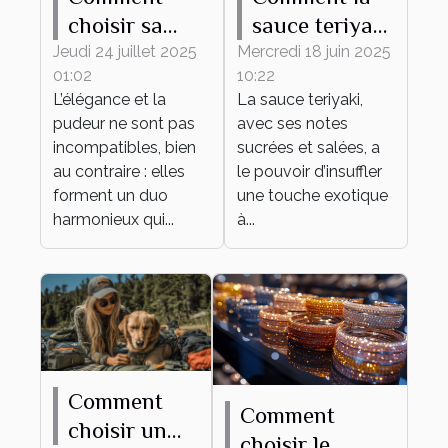
choisir sa
sauce teriyaki
tenue
transforme
Jeudi 24 juillet 2025
Mercredi 18 juin 2025
01:02
10:22
élégante et
vos plats du
L’élégance et la
La sauce teriyaki,
pudique pour
quotidien
pudeur ne sont pas
avec ses notes
tout
incompatibles, bien
sucrées et salées, a
événement ?
au contraire : elles
le pouvoir d’insuffler
forment un duo
une touche exotique
harmonieux qui...
à...
Comment
Comment
choisir un
choisir le