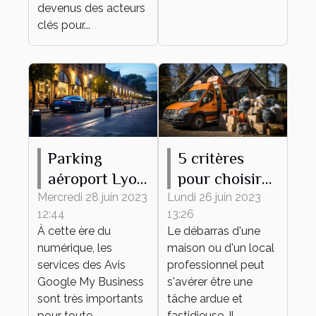
devenus des acteurs
clés pour...
Parking
5 critères
aéroport Lyon
pour choisir
: comment
une entreprise
Mercredi 28 juin 2023
Lundi 26 juin 2023
12:44
13:26
accroître sa
de débarras
À cette ère du
Le débarras d'une
réputation
numérique, les
maison ou d'un local
grâce aux
services des Avis
professionnel peut
témoignages
Google My Business
s'avérer être une
sont très importants
des clients ?
tâche ardue et
pour toute
fastidieuse. Il...