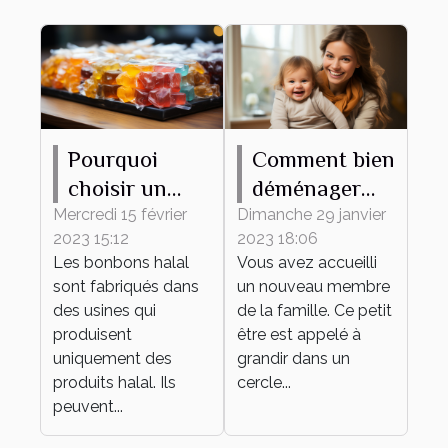
Pourquoi
Comment bien
choisir un
déménager
bonbon halal
avec votre
Mercredi 15 février
Dimanche 29 janvier
2023 15:12
2023 18:06
?
bébé ?
Les bonbons halal
Vous avez accueilli
sont fabriqués dans
un nouveau membre
des usines qui
de la famille. Ce petit
produisent
être est appelé à
uniquement des
grandir dans un
produits halal. Ils
cercle...
peuvent...