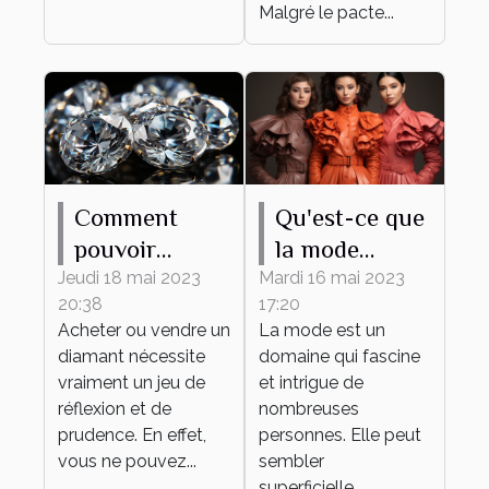
Malgré le pacte...
Comment
Qu'est-ce que
pouvoir
la mode
estimer le prix
apporte ?
Jeudi 18 mai 2023
Mardi 16 mai 2023
20:38
17:20
d’un diamant
Acheter ou vendre un
La mode est un
?
diamant nécessite
domaine qui fascine
vraiment un jeu de
et intrigue de
réflexion et de
nombreuses
prudence. En effet,
personnes. Elle peut
vous ne pouvez...
sembler
superficielle,...