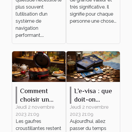
navigation ?
plus souvent
très significative. Il
l’utilisation d’un
signifie pour chaque
système de
personne une chose...
navigation
performant....
Comment
L’e-visa : que
choisir un
doit-on
gaufrier ?
savoir ?
Jeudi 2 novembre
Jeudi 2 novembre
2023 21:09
2023 21:09
Les gaufres
Aujourd’hui, allez
croustillantes restent
passer du temps