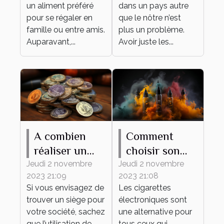
un aliment préféré
dans un pays autre
pour se régaler en
que le nôtre n’est
famille ou entre amis.
plus un problème.
Auparavant,...
Avoir juste les...
A combien
Comment
réaliser un
choisir son
tampon d'une
premier e-
Jeudi 2 novembre
Jeudi 2 novembre
2023 21:09
2023 21:08
société ?
liquide ?
Si vous envisagez de
Les cigarettes
trouver un siège pour
électroniques sont
votre société, sachez
une alternative pour
que l’utilisation de
tous ceux qui