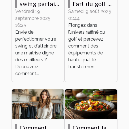
swing parfait :
l'art du golf à
conseils et
travers des
Vendredi 19
Samedi 9 août 2025
septembre 2025
01:44
techniques
équipements
16:25
Plongez dans
de haute
Envie de
l’univers raffiné du
qualité
perfectionner votre
golf et percevez
swing et d’atteindre
comment des
une maîtrise digne
équipements de
des meilleurs ?
haute qualité
Découvrez
transforment...
comment...
Comment
Comment la