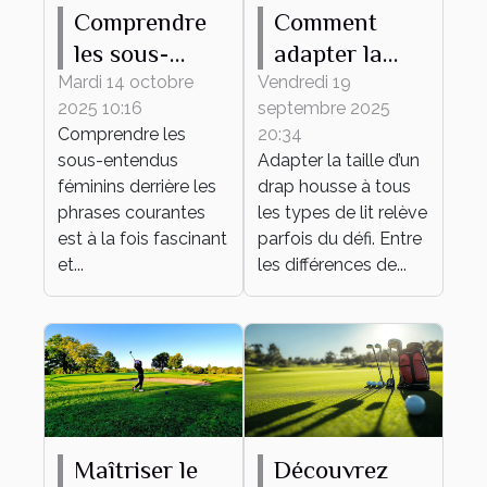
Comprendre
Comment
les sous-
adapter la
entendus
taille de votre
Mardi 14 octobre
Vendredi 19
2025 10:16
septembre 2025
féminins
drap housse à
Comprendre les
20:34
derrière les
tout type de
sous-entendus
Adapter la taille d’un
phrases
lit ?
féminins derrière les
drap housse à tous
courantes
phrases courantes
les types de lit relève
est à la fois fascinant
parfois du défi. Entre
et...
les différences de...
Maîtriser le
Découvrez