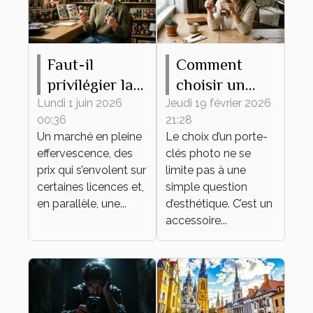
Faut-il
Comment
privilégier la
choisir un
rareté ou
porte-clés
Lundi 1 juin 2026
Jeudi 19 février 2026
00:36
21:28
l’attachement
photo idéal
Un marché en pleine
Le choix d’un porte-
émotionnel
pour vous ?
effervescence, des
clés photo ne se
pour sa
prix qui s’envolent sur
limite pas à une
collection de
certaines licences et,
simple question
en parallèle, une...
figurines ?
d’esthétique. C’est un
accessoire...