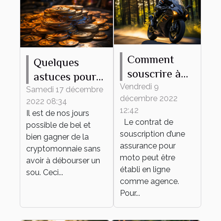
Comment
Quelques
souscrire à
astuces pour
une
Vendredi 9
trouver les
Samedi 17 décembre
décembre 2022
assurance
2022 08:34
meilleurs jeux
12:42
Il est de nos jours
moto en
de
Le contrat de
possible de bel et
ligne?
cryptomonnaie
souscription d’une
bien gagner de la
assurance pour
cryptomonnaie sans
moto peut être
avoir à débourser un
établi en ligne
sou. Ceci...
comme agence.
Pour...