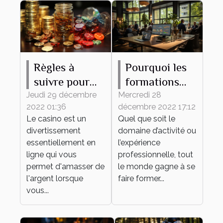
Règles à
Pourquoi les
suivre pour
formations
gagner de
continues
Jeudi 29 décembre
Mercredi 28
2022 01:36
décembre 2022 17:12
l'argent au
sont-elles
Le casino est un
Quel que soit le
casino en
importantes
divertissement
domaine d’activité ou
ligne
pour une
essentiellement en
l’expérience
entreprise ?
ligne qui vous
professionnelle, tout
permet d'amasser de
le monde gagne à se
l'argent lorsque
faire former...
vous...