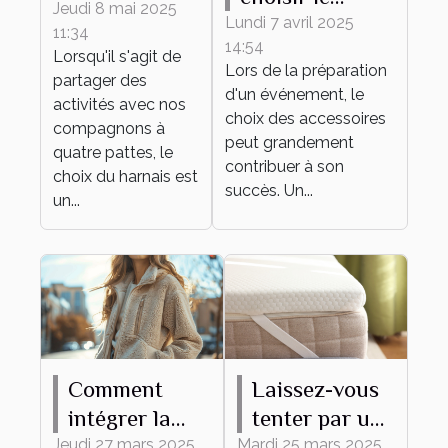
harnais
Jeudi 8 mai 2025
bracelet
Lundi 7 avril 2025
11:34
adapté à
14:54
personnalisable
Lorsqu'il s'agit de
différentes
Lors de la préparation
parfait pour
partager des
d'un événement, le
activités
activités avec nos
votre
choix des accessoires
canines
compagnons à
événement
peut grandement
quatre pattes, le
contribuer à son
choix du harnais est
succès. Un...
un...
Comment
Laissez-vous
intégrer la
tenter par un
veste Teddy
surmatelas en
Jeudi 27 mars 2025
Mardi 25 mars 2025