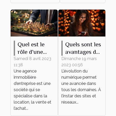
Quel est le
Quels sont les
rôle d’une
avantages du
agence
recours à un
Samedi 8 avril 2023
Dimanche 19 mars
11:38
2023 00:56
immobilière
site de
Une agence
L’évolution du
d’entreprise ?
rencontre ?
immobilière
numérique permet
d’entreprise est une
une avancée dans
société qui se
tous les domaines. À
spécialise dans la
l’instar des sites et
location, la vente et
réseaux...
l’achat...