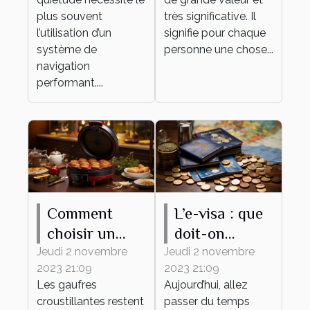
navigation ?
plus souvent
très significative. Il
l’utilisation d’un
signifie pour chaque
système de
personne une chose...
navigation
performant....
Comment
L’e-visa : que
choisir un
doit-on
gaufrier ?
savoir ?
Jeudi 2 novembre
Jeudi 2 novembre
2023 21:09
2023 21:09
Les gaufres
Aujourd’hui, allez
croustillantes restent
passer du temps