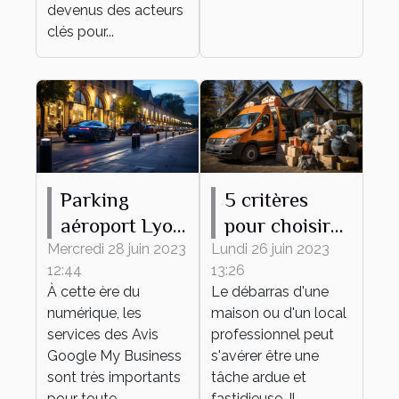
devenus des acteurs
clés pour...
Parking
5 critères
aéroport Lyon
pour choisir
: comment
une entreprise
Mercredi 28 juin 2023
Lundi 26 juin 2023
12:44
13:26
accroître sa
de débarras
À cette ère du
Le débarras d'une
réputation
numérique, les
maison ou d'un local
grâce aux
services des Avis
professionnel peut
témoignages
Google My Business
s'avérer être une
sont très importants
des clients ?
tâche ardue et
pour toute
fastidieuse. Il...