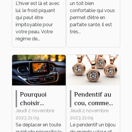
L'hiver est là et avec
un toit bien
lui, le froid piquant
confortable qui vous
qui peut être
permet d’être en
impitoyable pour
parfaite santé, il est
votre peau. Votre
très...
régime de...
Pourquoi
Pendentif au
choisir
cou, comment
MAPPY
bien en
Jeudi 2 novembre
Jeudi 2 novembre
2023 21:09
2023 21:09
comme
choisir ?
Se déplacer en toute
Le pendentif un bijou
système de
quiétude nécessite le
de grande valeur et