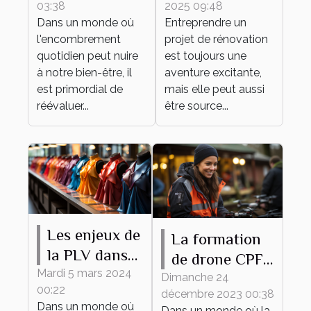
03:38
2025 09:48
un espace
matériaux
Dans un monde où
Entreprendre un
épuré et
pour votre
l'encombrement
projet de rénovation
fonctionnel
projet de
quotidien peut nuire
est toujours une
rénovation
à notre bien-être, il
aventure excitante,
est primordial de
mais elle peut aussi
réévaluer...
être source...
Les enjeux de
La formation
la PLV dans
de drone CPF
le secteur de
Mardi 5 mars 2024
comme outil
Dimanche 24
00:22
la mode
décembre 2023 00:38
de
Dans un monde où
Dans un monde où la