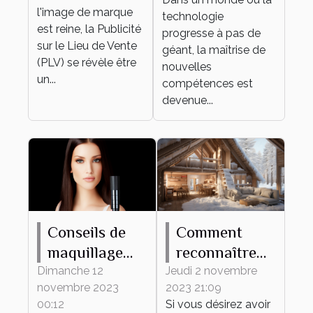
développement
l'image de marque
technologie
personnel et
est reine, la Publicité
progresse à pas de
sur le Lieu de Vente
professionnel
géant, la maîtrise de
(PLV) se révèle être
nouvelles
un...
compétences est
devenue...
Conseils de
Comment
maquillage
reconnaître
pour protéger
une maison
Dimanche 12
Jeudi 2 novembre
novembre 2023
2023 21:09
votre peau du
mal isolée ?
00:12
Si vous désirez avoir
froid hivernal