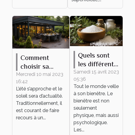
Quels sont
Comment
les différents
choisir sa
bienfaits des
Samedi 15 avril 2023
pergola
Mercredi 10 mai 2023
05:36
sels de bain ?
16:42
bioclimatique ?
Tout le monde veille
L’été s’approche et le
à son bienêtre. Le
soleil sera d’actualité.
bienêtre est non
Traditionnellement, il
seulement
est courant de faire
physique, mais aussi
recours à un...
psychologique.
Les...