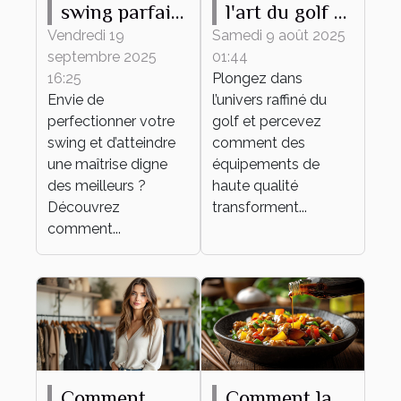
swing parfait :
l'art du golf à
conseils et
travers des
Vendredi 19
Samedi 9 août 2025
septembre 2025
01:44
techniques
équipements
16:25
Plongez dans
de haute
Envie de
l’univers raffiné du
qualité
perfectionner votre
golf et percevez
swing et d’atteindre
comment des
une maîtrise digne
équipements de
des meilleurs ?
haute qualité
Découvrez
transforment...
comment...
Comment
Comment la