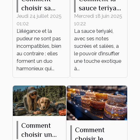
choisir sa
sauce teriyaki
tenue
transforme
Jeudi 24 juillet 2025
Mercredi 18 juin 2025
01:02
10:22
élégante et
vos plats du
L’élégance et la
La sauce teriyaki,
pudique pour
quotidien
pudeur ne sont pas
avec ses notes
tout
incompatibles, bien
sucrées et salées, a
événement ?
au contraire : elles
le pouvoir d’insuffler
forment un duo
une touche exotique
harmonieux qui...
à...
Comment
Comment
choisir un
choisir le