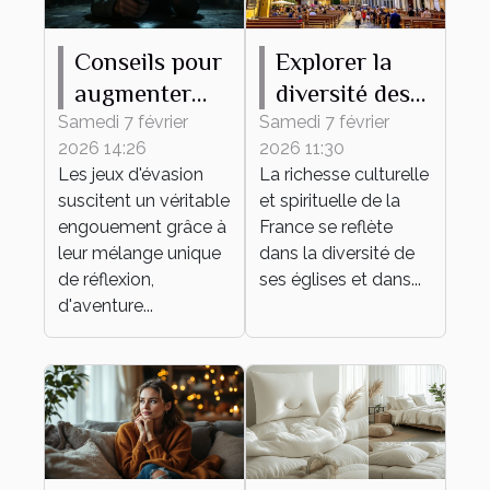
Conseils pour
Explorer la
augmenter
diversité des
vos chances
églises
Samedi 7 février
Samedi 7 février
2026 14:26
2026 11:30
de succès
françaises à
Les jeux d'évasion
La richesse culturelle
dans un jeu
travers leurs
suscitent un véritable
et spirituelle de la
d'évasion
messes
engouement grâce à
France se reflète
leur mélange unique
dans la diversité de
de réflexion,
ses églises et dans...
d'aventure...