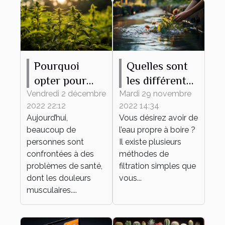
Pourquoi
Quelles sont
opter pour
les différentes
l’utilisation de
méthodes
Vendredi 2 décembre
Mardi 29 novembre
2022 22:12
2022 14:34
l’huile de
pour avoir de
Aujourd’hui,
Vous désirez avoir de
CBD ?
l’eau propre ?
beaucoup de
l’eau propre à boire ?
personnes sont
Il existe plusieurs
confrontées à des
méthodes de
problèmes de santé,
filtration simples que
dont les douleurs
vous...
musculaires....