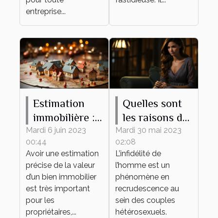
entreprise...
Estimation
Quelles sont
immobilière :
les raisons de
ce qu’il faut
l’infidélité de
Mardi 6 juin 2023
Mardi 30 mai 2023
00:44
02:08
savoir
l’homme dans
Avoir une estimation
L’infidélité de
un couple ?
précise de la valeur
l’homme est un
d’un bien immobilier
phénomène en
est très important
recrudescence au
pour les
sein des couples
propriétaires,...
hétérosexuels.