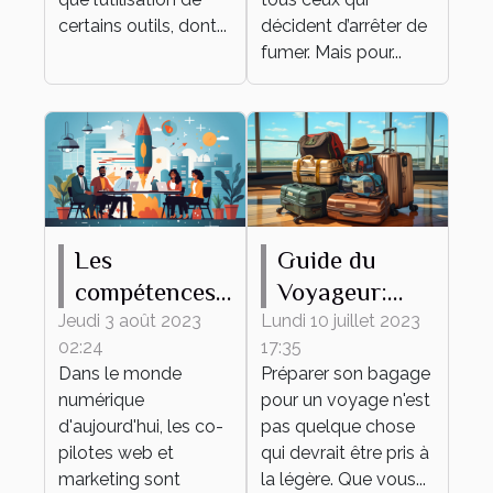
certains outils, dont...
décident d’arrêter de
fumer. Mais pour...
Les
Guide du
compétences
Voyageur:
clés d'un bon
Comment
Jeudi 3 août 2023
Lundi 10 juillet 2023
02:24
17:35
co-pilote web
Préparer son
Dans le monde
Préparer son bagage
et marketing
Bagage
numérique
pour un voyage n'est
d'aujourd'hui, les co-
pas quelque chose
pilotes web et
qui devrait être pris à
marketing sont
la légère. Que vous...