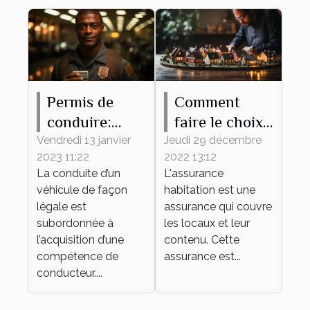
Permis de
Comment
conduire:
faire le choix
pourquoi
d'une bonne
Vendredi 13 janvier
Jeudi 29 décembre
2023 11:22
2022 13:12
l'obtenir ?
assurance
La conduite d’un
L'assurance
habitation ?
véhicule de façon
habitation est une
légale est
assurance qui couvre
subordonnée à
les locaux et leur
l’acquisition d’une
contenu. Cette
compétence de
assurance est...
conducteur....