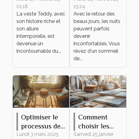
01:18
15:24
dans des
laine mérinos,
La veste Teddy, avec
Avec le retour des
tenues
même en été !
son histoire riche et
beaux jours, les nuits
quotidiennes
son allure
peuvent parfois
intemporelle, est
devenir
devenue un
inconfortables. Vous
incontournable du...
rêvez d'un sommeil
de...
Optimiser le
Comment
processus de
choisir les
débarras pour
meilleurs
Lundi 3 mars 2025
Samedi 25 janvier