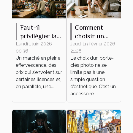
Faut-il
Comment
privilégier la
choisir un
rareté ou
porte-clés
Lundi 1 juin 2026
Jeudi 19 février 2026
00:36
21:28
l’attachement
photo idéal
Un marché en pleine
Le choix d’un porte-
émotionnel
pour vous ?
effervescence, des
clés photo ne se
pour sa
prix qui s’envolent sur
limite pas à une
collection de
certaines licences et,
simple question
en parallèle, une...
figurines ?
d’esthétique. C’est un
accessoire...