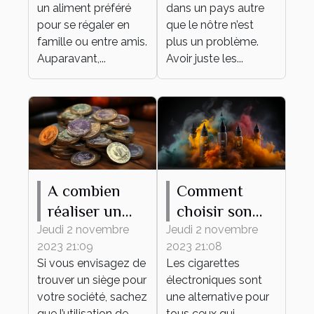
un aliment préféré
dans un pays autre
pour se régaler en
que le nôtre n’est
famille ou entre amis.
plus un problème.
Auparavant,...
Avoir juste les...
A combien
Comment
réaliser un
choisir son
tampon d'une
premier e-
Jeudi 2 novembre
Jeudi 2 novembre
2023 21:09
2023 21:08
société ?
liquide ?
Si vous envisagez de
Les cigarettes
trouver un siège pour
électroniques sont
votre société, sachez
une alternative pour
que l’utilisation de
tous ceux qui