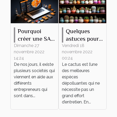
Pourquoi
Quelques
créer une SAS
astuces pour
en ligne ?
bien
Dimanche 27
Vendredi 18
novembre 2022
novembre 2022
entretenir son
14:24
00:24
mini cactus
De nos jours, il existe
Le cactus est l’une
plusieurs sociétés qui
des meilleures
viennent en aide aux
espèces
différents
dépolluantes qui ne
entrepreneurs qui
nécessite pas un
sont dans...
grand effort
d’entretien. En...