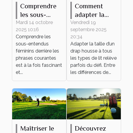
Comprendre
Comment
les sous-
adapter la
entendus
taille de votre
Mardi 14 octobre
Vendredi 19
2025 10:16
septembre 2025
féminins
drap housse à
Comprendre les
20:34
derrière les
tout type de
sous-entendus
Adapter la taille d’un
phrases
lit ?
féminins derrière les
drap housse à tous
courantes
phrases courantes
les types de lit relève
est à la fois fascinant
parfois du défi. Entre
et...
les différences de...
Maîtriser le
Découvrez