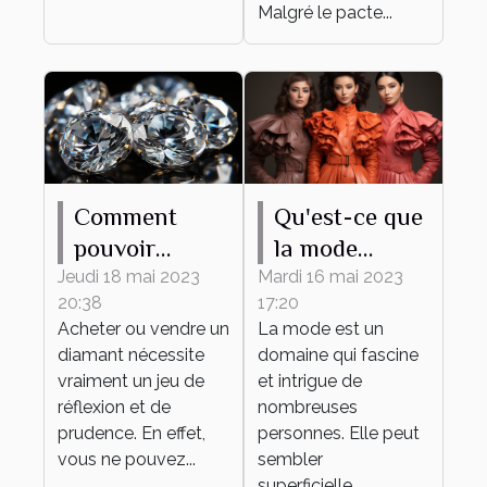
Malgré le pacte...
Comment
Qu'est-ce que
pouvoir
la mode
estimer le prix
apporte ?
Jeudi 18 mai 2023
Mardi 16 mai 2023
20:38
17:20
d’un diamant
Acheter ou vendre un
La mode est un
?
diamant nécessite
domaine qui fascine
vraiment un jeu de
et intrigue de
réflexion et de
nombreuses
prudence. En effet,
personnes. Elle peut
vous ne pouvez...
sembler
superficielle,...