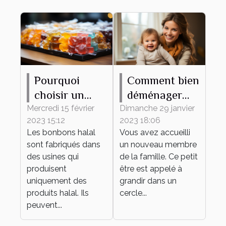
Pourquoi
Comment bien
choisir un
déménager
bonbon halal
avec votre
Mercredi 15 février
Dimanche 29 janvier
2023 15:12
2023 18:06
?
bébé ?
Les bonbons halal
Vous avez accueilli
sont fabriqués dans
un nouveau membre
des usines qui
de la famille. Ce petit
produisent
être est appelé à
uniquement des
grandir dans un
produits halal. Ils
cercle...
peuvent...