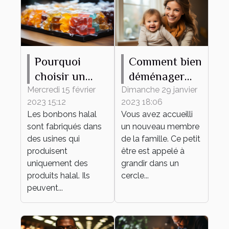
Pourquoi
Comment bien
choisir un
déménager
bonbon halal
avec votre
Mercredi 15 février
Dimanche 29 janvier
2023 15:12
2023 18:06
?
bébé ?
Les bonbons halal
Vous avez accueilli
sont fabriqués dans
un nouveau membre
des usines qui
de la famille. Ce petit
produisent
être est appelé à
uniquement des
grandir dans un
produits halal. Ils
cercle...
peuvent...