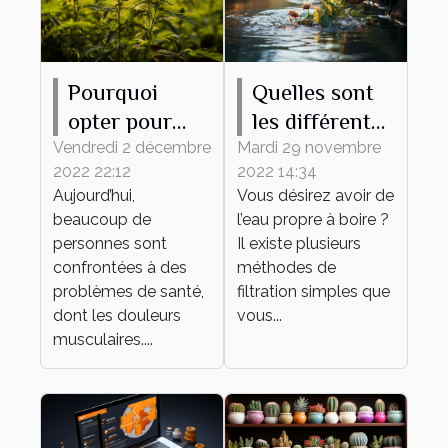
Pourquoi
Quelles sont
opter pour
les différentes
l’utilisation de
méthodes
Vendredi 2 décembre
Mardi 29 novembre
2022 22:12
2022 14:34
l’huile de
pour avoir de
Aujourd’hui,
Vous désirez avoir de
CBD ?
l’eau propre ?
beaucoup de
l’eau propre à boire ?
personnes sont
Il existe plusieurs
confrontées à des
méthodes de
problèmes de santé,
filtration simples que
dont les douleurs
vous...
musculaires....