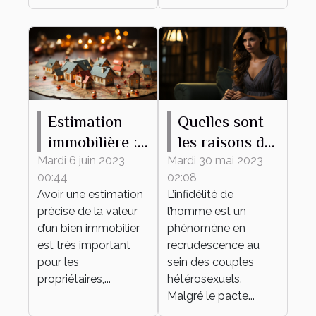
Estimation
Quelles sont
immobilière :
les raisons de
ce qu’il faut
l’infidélité de
Mardi 6 juin 2023
Mardi 30 mai 2023
00:44
02:08
savoir
l’homme dans
Avoir une estimation
L’infidélité de
un couple ?
précise de la valeur
l’homme est un
d’un bien immobilier
phénomène en
est très important
recrudescence au
pour les
sein des couples
propriétaires,...
hétérosexuels.
Malgré le pacte...