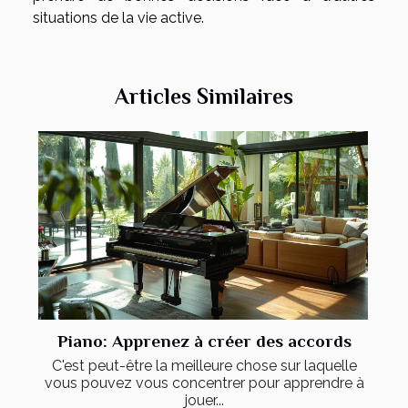
situations de la vie active.
Articles Similaires
Piano: Apprenez à créer des accords
C'est peut-être la meilleure chose sur laquelle
vous pouvez vous concentrer pour apprendre à
jouer...