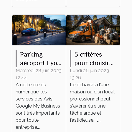
Parking
5 critères
aéroport Lyon
pour choisir
: comment
une entreprise
Mercredi 28 juin 2023
Lundi 26 juin 2023
12:44
13:26
accroître sa
de débarras
À cette ère du
Le débarras d'une
réputation
numérique, les
maison ou d'un local
grâce aux
services des Avis
professionnel peut
témoignages
Google My Business
s'avérer être une
sont très importants
des clients ?
tâche ardue et
pour toute
fastidieuse. Il...
entreprise...