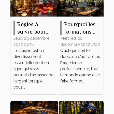
Règles à
Pourquoi les
suivre pour
formations
gagner de
continues
Jeudi 29 décembre
Mercredi 28
2022 01:36
décembre 2022 17:12
l'argent au
sont-elles
Le casino est un
Quel que soit le
casino en
importantes
divertissement
domaine d’activité ou
ligne
pour une
essentiellement en
l’expérience
entreprise ?
ligne qui vous
professionnelle, tout
permet d'amasser de
le monde gagne à se
l'argent lorsque
faire former...
vous...