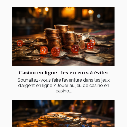
Casino en ligne : les erreurs à éviter
Souhaitez-vous faire l’aventure dans les jeux
d’argent en ligne ? Jouer au jeu de casino en
casino...