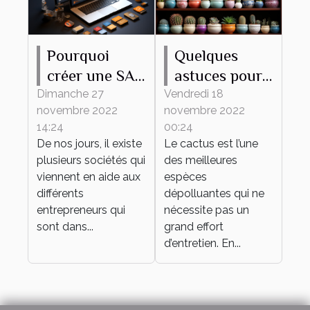
Pourquoi
Quelques
créer une SAS
astuces pour
en ligne ?
bien
Dimanche 27
Vendredi 18
novembre 2022
novembre 2022
entretenir son
14:24
00:24
mini cactus
De nos jours, il existe
Le cactus est l’une
plusieurs sociétés qui
des meilleures
viennent en aide aux
espèces
différents
dépolluantes qui ne
entrepreneurs qui
nécessite pas un
sont dans...
grand effort
d’entretien. En...