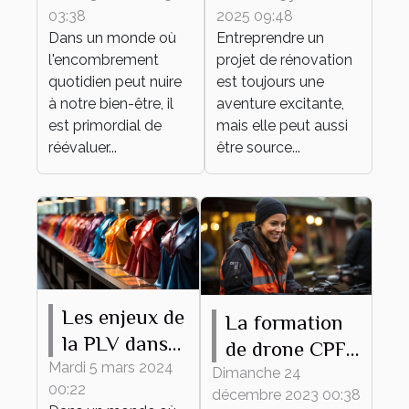
03:38
2025 09:48
un espace
matériaux
Dans un monde où
Entreprendre un
épuré et
pour votre
l'encombrement
projet de rénovation
fonctionnel
projet de
quotidien peut nuire
est toujours une
rénovation
à notre bien-être, il
aventure excitante,
est primordial de
mais elle peut aussi
réévaluer...
être source...
Les enjeux de
La formation
la PLV dans
de drone CPF
le secteur de
Mardi 5 mars 2024
comme outil
Dimanche 24
00:22
la mode
décembre 2023 00:38
de