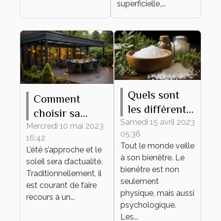
superficielle,...
Quels sont
Comment
les différents
choisir sa
bienfaits des
Samedi 15 avril 2023
pergola
Mercredi 10 mai 2023
05:36
sels de bain ?
16:42
bioclimatique ?
Tout le monde veille
L’été s’approche et le
à son bienêtre. Le
soleil sera d’actualité.
bienêtre est non
Traditionnellement, il
seulement
est courant de faire
physique, mais aussi
recours à un...
psychologique.
Les...