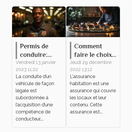
Permis de
Comment
conduire:
faire le choix
pourquoi
d'une bonne
Vendredi 13 janvier
Jeudi 29 décembre
2023 11:22
2022 13:12
l'obtenir ?
assurance
La conduite d’un
L'assurance
habitation ?
véhicule de façon
habitation est une
légale est
assurance qui couvre
subordonnée à
les locaux et leur
l’acquisition d’une
contenu. Cette
compétence de
assurance est...
conducteur....