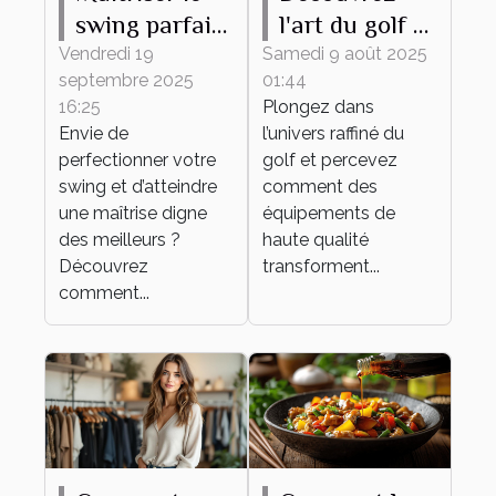
swing parfait :
l'art du golf à
conseils et
travers des
Vendredi 19
Samedi 9 août 2025
septembre 2025
01:44
techniques
équipements
16:25
Plongez dans
de haute
Envie de
l’univers raffiné du
qualité
perfectionner votre
golf et percevez
swing et d’atteindre
comment des
une maîtrise digne
équipements de
des meilleurs ?
haute qualité
Découvrez
transforment...
comment...