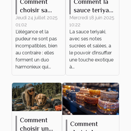
Comment
Comment la
choisir sa
sauce teriyaki
tenue
transforme
Jeudi 24 juillet 2025
Mercredi 18 juin 2025
01:02
10:22
élégante et
vos plats du
L’élégance et la
La sauce teriyaki,
pudique pour
quotidien
pudeur ne sont pas
avec ses notes
tout
incompatibles, bien
sucrées et salées, a
événement ?
au contraire : elles
le pouvoir d’insuffler
forment un duo
une touche exotique
harmonieux qui...
à...
Comment
Comment
choisir un