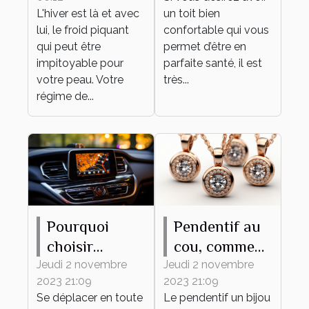
froid hivernal
L'hiver est là et avec
un toit bien
lui, le froid piquant
confortable qui vous
qui peut être
permet d’être en
impitoyable pour
parfaite santé, il est
votre peau. Votre
très...
régime de...
Pourquoi
Pendentif au
choisir
cou, comment
MAPPY
bien en
Jeudi 2 novembre
Jeudi 2 novembre
2023 21:09
2023 21:09
comme
choisir ?
Se déplacer en toute
Le pendentif un bijou
système de