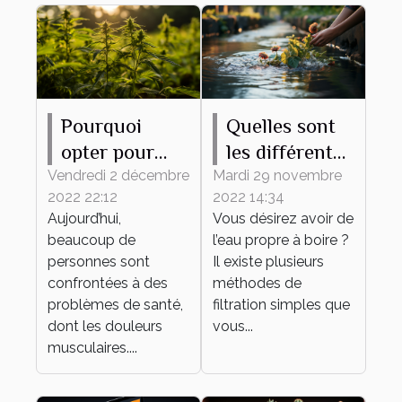
Pourquoi
Quelles sont
opter pour
les différentes
l’utilisation de
méthodes
Vendredi 2 décembre
Mardi 29 novembre
2022 22:12
2022 14:34
l’huile de
pour avoir de
Aujourd’hui,
Vous désirez avoir de
CBD ?
l’eau propre ?
beaucoup de
l’eau propre à boire ?
personnes sont
Il existe plusieurs
confrontées à des
méthodes de
problèmes de santé,
filtration simples que
dont les douleurs
vous...
musculaires....