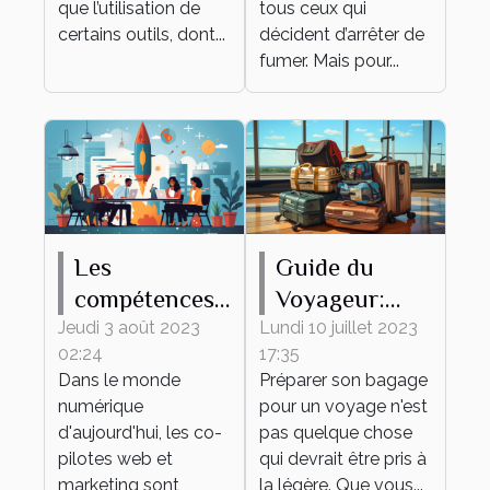
que l’utilisation de
tous ceux qui
certains outils, dont...
décident d’arrêter de
fumer. Mais pour...
Les
Guide du
compétences
Voyageur:
clés d'un bon
Comment
Jeudi 3 août 2023
Lundi 10 juillet 2023
02:24
17:35
co-pilote web
Préparer son
Dans le monde
Préparer son bagage
et marketing
Bagage
numérique
pour un voyage n'est
d'aujourd'hui, les co-
pas quelque chose
pilotes web et
qui devrait être pris à
marketing sont
la légère. Que vous...