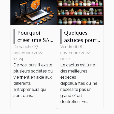
Pourquoi
Quelques
créer une SAS
astuces pour
en ligne ?
bien
Dimanche 27
Vendredi 18
novembre 2022
novembre 2022
entretenir son
14:24
00:24
mini cactus
De nos jours, il existe
Le cactus est l’une
plusieurs sociétés qui
des meilleures
viennent en aide aux
espèces
différents
dépolluantes qui ne
entrepreneurs qui
nécessite pas un
sont dans...
grand effort
d’entretien. En...