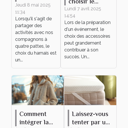
choisir le
harnais
Jeudi 8 mai 2025
bracelet
Lundi 7 avril 2025
11:34
adapté à
14:54
personnalisable
Lorsqu'il s'agit de
différentes
Lors de la préparation
parfait pour
partager des
d'un événement, le
activités
activités avec nos
votre
choix des accessoires
canines
compagnons à
événement
peut grandement
quatre pattes, le
contribuer à son
choix du harnais est
succès. Un...
un...
Comment
Laissez-vous
intégrer la
tenter par un