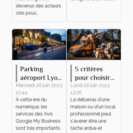
devenus des acteurs
clés pour...
Parking
5 critères
aéroport Lyon
pour choisir
: comment
une entreprise
Mercredi 28 juin 2023
Lundi 26 juin 2023
12:44
13:26
accroître sa
de débarras
À cette ère du
Le débarras d'une
réputation
numérique, les
maison ou d'un local
grâce aux
services des Avis
professionnel peut
témoignages
Google My Business
s'avérer être une
sont très importants
des clients ?
tâche ardue et