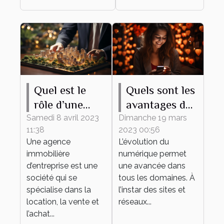
Quel est le
Quels sont les
rôle d’une
avantages du
agence
recours à un
Samedi 8 avril 2023
Dimanche 19 mars
11:38
2023 00:56
immobilière
site de
Une agence
L’évolution du
d’entreprise ?
rencontre ?
immobilière
numérique permet
d’entreprise est une
une avancée dans
société qui se
tous les domaines. À
spécialise dans la
l’instar des sites et
location, la vente et
réseaux...
l’achat...