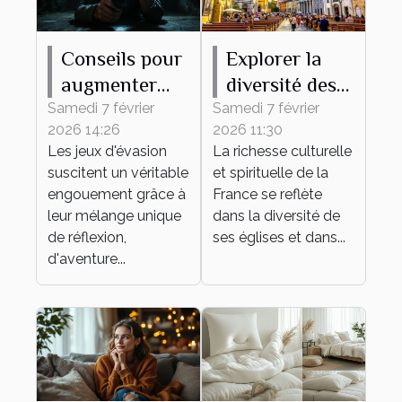
Conseils pour
Explorer la
augmenter
diversité des
vos chances
églises
Samedi 7 février
Samedi 7 février
2026 14:26
2026 11:30
de succès
françaises à
Les jeux d'évasion
La richesse culturelle
dans un jeu
travers leurs
suscitent un véritable
et spirituelle de la
d'évasion
messes
engouement grâce à
France se reflète
leur mélange unique
dans la diversité de
de réflexion,
ses églises et dans...
d'aventure...