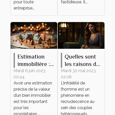
pour toute
fastidieuse. Il...
entreprise...
Estimation
Quelles sont
immobilière :
les raisons de
ce qu’il faut
l’infidélité de
Mardi 6 juin 2023
Mardi 30 mai 2023
00:44
02:08
savoir
l’homme dans
Avoir une estimation
L’infidélité de
un couple ?
précise de la valeur
l’homme est un
d’un bien immobilier
phénomène en
est très important
recrudescence au
pour les
sein des couples
propriétaires,...
hétérosexuels.