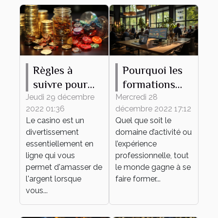
Règles à
Pourquoi les
suivre pour
formations
gagner de
continues
Jeudi 29 décembre
Mercredi 28
2022 01:36
décembre 2022 17:12
l'argent au
sont-elles
Le casino est un
Quel que soit le
casino en
importantes
divertissement
domaine d’activité ou
ligne
pour une
essentiellement en
l’expérience
entreprise ?
ligne qui vous
professionnelle, tout
permet d'amasser de
le monde gagne à se
l'argent lorsque
faire former...
vous...