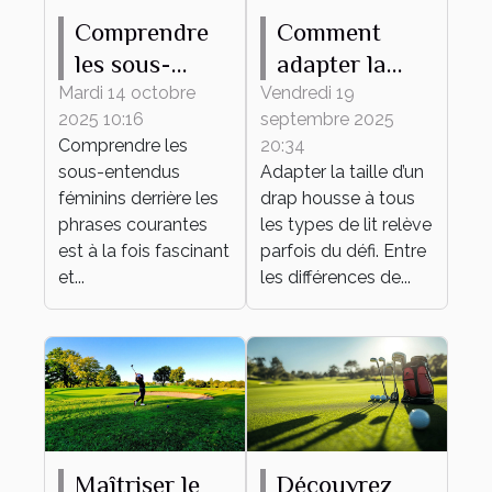
Comprendre
Comment
les sous-
adapter la
entendus
taille de votre
Mardi 14 octobre
Vendredi 19
2025 10:16
septembre 2025
féminins
drap housse à
Comprendre les
20:34
derrière les
tout type de
sous-entendus
Adapter la taille d’un
phrases
lit ?
féminins derrière les
drap housse à tous
courantes
phrases courantes
les types de lit relève
est à la fois fascinant
parfois du défi. Entre
et...
les différences de...
Maîtriser le
Découvrez