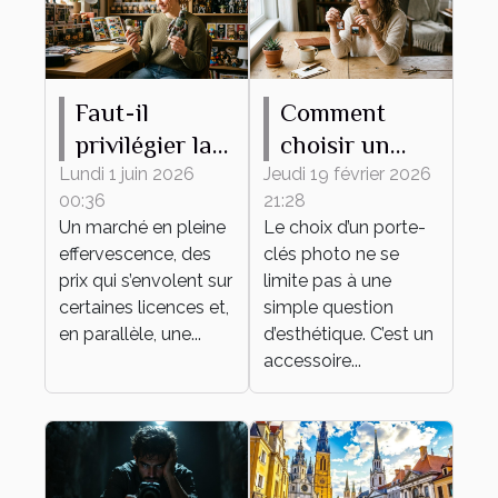
Faut-il
Comment
privilégier la
choisir un
rareté ou
porte-clés
Lundi 1 juin 2026
Jeudi 19 février 2026
00:36
21:28
l’attachement
photo idéal
Un marché en pleine
Le choix d’un porte-
émotionnel
pour vous ?
effervescence, des
clés photo ne se
pour sa
prix qui s’envolent sur
limite pas à une
collection de
certaines licences et,
simple question
en parallèle, une...
figurines ?
d’esthétique. C’est un
accessoire...