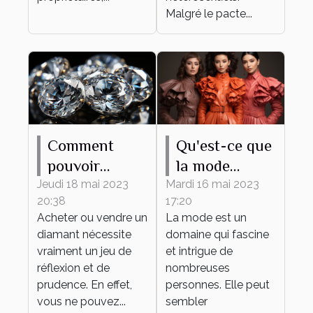
Malgré le pacte...
Comment
Qu'est-ce que
pouvoir
la mode
estimer le prix
apporte ?
Jeudi 18 mai 2023
Mardi 16 mai 2023
20:38
17:20
d’un diamant
Acheter ou vendre un
La mode est un
?
diamant nécessite
domaine qui fascine
vraiment un jeu de
et intrigue de
réflexion et de
nombreuses
prudence. En effet,
personnes. Elle peut
vous ne pouvez...
sembler