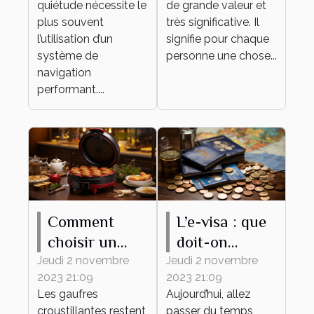
quiétude nécessite le
de grande valeur et
navigation ?
plus souvent
très significative. Il
l’utilisation d’un
signifie pour chaque
système de
personne une chose...
navigation
performant....
Comment
L’e-visa : que
choisir un
doit-on
gaufrier ?
savoir ?
Jeudi 2 novembre
Jeudi 2 novembre
2023 21:09
2023 21:09
Les gaufres
Aujourd’hui, allez
croustillantes restent
passer du temps