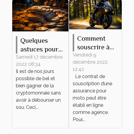
Comment
Quelques
souscrire à
astuces pour
une
Vendredi 9
trouver les
Samedi 17 décembre
décembre 2022
assurance
2022 08:34
meilleurs jeux
12:42
Il est de nos jours
moto en
de
Le contrat de
possible de bel et
ligne?
cryptomonnaie
souscription d’une
bien gagner de la
assurance pour
cryptomonnaie sans
moto peut être
avoir à débourser un
établi en ligne
sou. Ceci...
comme agence.
Pour...