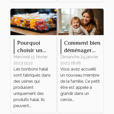
Pourquoi
Comment bien
choisir un
déménager
bonbon halal
avec votre
Mercredi 15 février
Dimanche 29 janvier
2023 15:12
2023 18:06
?
bébé ?
Les bonbons halal
Vous avez accueilli
sont fabriqués dans
un nouveau membre
des usines qui
de la famille. Ce petit
produisent
être est appelé à
uniquement des
grandir dans un
produits halal. Ils
cercle...
peuvent...