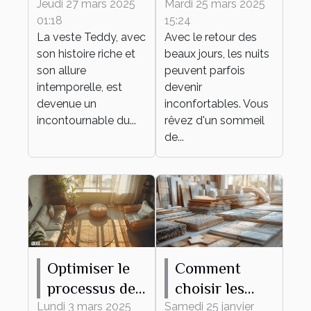
veste Teddy
surmatelas en
Jeudi 27 mars 2025
Mardi 25 mars 2025
01:18
15:24
dans des
laine mérinos,
La veste Teddy, avec
Avec le retour des
tenues
même en été !
son histoire riche et
beaux jours, les nuits
quotidiennes
son allure
peuvent parfois
intemporelle, est
devenir
devenue un
inconfortables. Vous
incontournable du...
rêvez d'un sommeil
de...
Optimiser le
Comment
processus de
choisir les
débarras pour
meilleurs
Lundi 3 mars 2025
Samedi 25 janvier