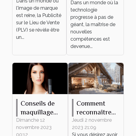
Dans un monde où
Dans un monde où la
développement
l'image de marque
technologie
personnel et
est reine, la Publicité
progresse à pas de
sur le Lieu de Vente
professionnel
géant, la maîtrise de
(PLV) se révèle être
nouvelles
un...
compétences est
devenue...
Conseils de
Comment
maquillage
reconnaître
pour protéger
une maison
Dimanche 12
Jeudi 2 novembre
novembre 2023
2023 21:09
votre peau du
mal isolée ?
00:12
Si vous désirez avoir