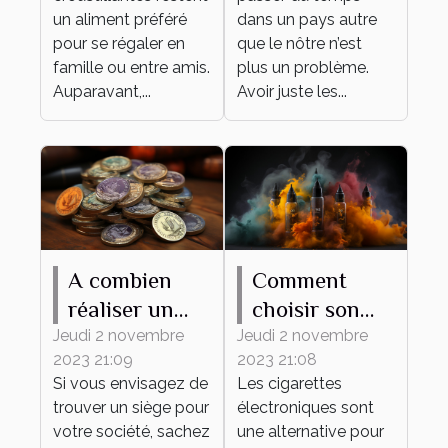
un aliment préféré
dans un pays autre
pour se régaler en
que le nôtre n’est
famille ou entre amis.
plus un problème.
Auparavant,...
Avoir juste les...
A combien
Comment
réaliser un
choisir son
tampon d'une
premier e-
Jeudi 2 novembre
Jeudi 2 novembre
2023 21:09
2023 21:08
société ?
liquide ?
Si vous envisagez de
Les cigarettes
trouver un siège pour
électroniques sont
votre société, sachez
une alternative pour