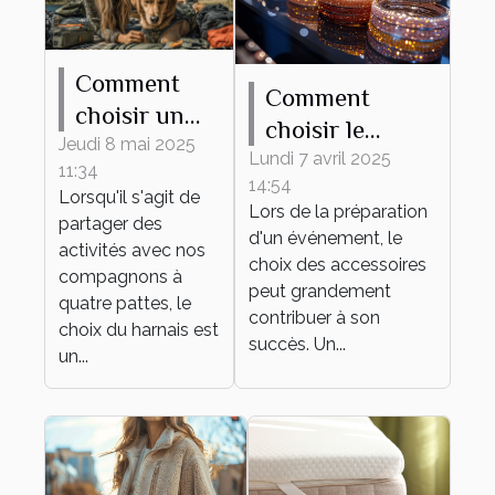
Comment
Comment
choisir un
choisir le
harnais
Jeudi 8 mai 2025
bracelet
Lundi 7 avril 2025
11:34
adapté à
14:54
personnalisable
Lorsqu'il s'agit de
différentes
Lors de la préparation
parfait pour
partager des
d'un événement, le
activités
activités avec nos
votre
choix des accessoires
canines
compagnons à
événement
peut grandement
quatre pattes, le
contribuer à son
choix du harnais est
succès. Un...
un...