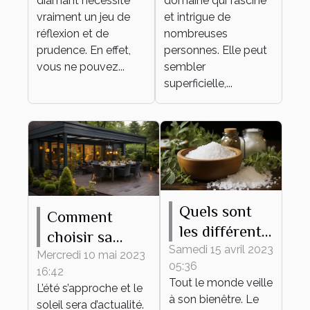
diamant nécessite
domaine qui fascine
vraiment un jeu de
et intrigue de
réflexion et de
nombreuses
prudence. En effet,
personnes. Elle peut
vous ne pouvez...
sembler
superficielle,...
Quels sont
Comment
les différents
choisir sa
bienfaits des
Samedi 15 avril 2023
pergola
Mercredi 10 mai 2023
05:36
sels de bain ?
16:42
bioclimatique ?
Tout le monde veille
L’été s’approche et le
à son bienêtre. Le
soleil sera d’actualité.