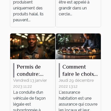
produisent
être est appelé à
uniquement des
grandir dans un
produits halal. Ils
cercle...
peuvent...
Permis de
Comment
conduire:
faire le choix
pourquoi
d'une bonne
Vendredi 13 janvier
Jeudi 29 décembre
2023 11:22
2022 13:12
l'obtenir ?
assurance
La conduite d’un
L'assurance
habitation ?
véhicule de façon
habitation est une
légale est
assurance qui couvre
subordonnée à
les locaux et leur