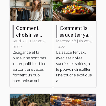
Comment
Comment la
choisir sa
sauce teriyaki
tenue
transforme
Jeudi 24 juillet 2025
Mercredi 18 juin 2025
01:02
10:22
élégante et
vos plats du
L’élégance et la
La sauce teriyaki,
pudique pour
quotidien
pudeur ne sont pas
avec ses notes
tout
incompatibles, bien
sucrées et salées, a
événement ?
au contraire : elles
le pouvoir d’insuffler
forment un duo
une touche exotique
harmonieux qui...
à...