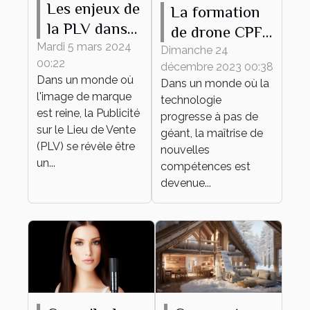
Les enjeux de
La formation
la PLV dans
de drone CPF
le secteur de
Mardi 5 mars 2024
comme outil
Dimanche 24
00:22
la mode
décembre 2023 00:38
de
Dans un monde où
Dans un monde où la
développement
l'image de marque
technologie
personnel et
est reine, la Publicité
progresse à pas de
sur le Lieu de Vente
professionnel
géant, la maîtrise de
(PLV) se révèle être
nouvelles
un...
compétences est
devenue...