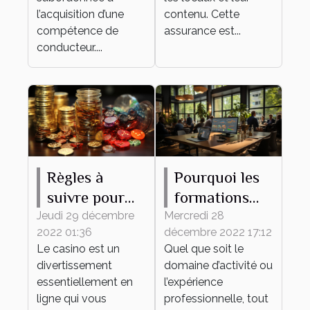
l’acquisition d’une
contenu. Cette
compétence de
assurance est...
conducteur....
Règles à
Pourquoi les
suivre pour
formations
gagner de
continues
Jeudi 29 décembre
Mercredi 28
2022 01:36
décembre 2022 17:12
l'argent au
sont-elles
Le casino est un
Quel que soit le
casino en
importantes
divertissement
domaine d’activité ou
ligne
pour une
essentiellement en
l’expérience
entreprise ?
ligne qui vous
professionnelle, tout