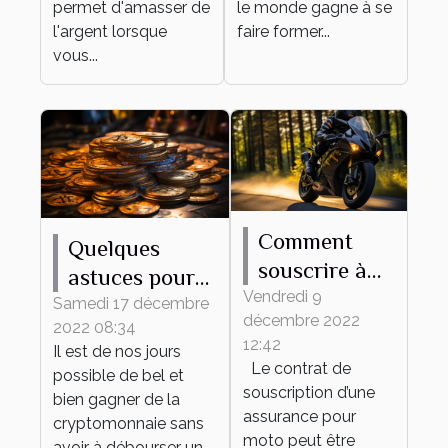
permet d'amasser de
le monde gagne à se
l'argent lorsque
faire former...
vous...
Comment
Quelques
souscrire à
astuces pour
une
Vendredi 9
trouver les
Samedi 17 décembre
décembre 2022
assurance
2022 08:34
meilleurs jeux
12:42
Il est de nos jours
moto en
de
Le contrat de
possible de bel et
ligne?
cryptomonnaie
souscription d’une
bien gagner de la
assurance pour
cryptomonnaie sans
moto peut être
avoir à débourser un