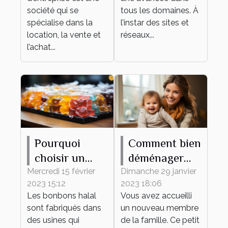
société qui se
tous les domaines. À
spécialise dans la
l’instar des sites et
location, la vente et
réseaux...
l’achat...
Pourquoi
Comment bien
choisir un
déménager
bonbon halal
avec votre
Mercredi 15 février
Dimanche 29 janvier
2023 15:12
2023 18:06
?
bébé ?
Les bonbons halal
Vous avez accueilli
sont fabriqués dans
un nouveau membre
des usines qui
de la famille. Ce petit