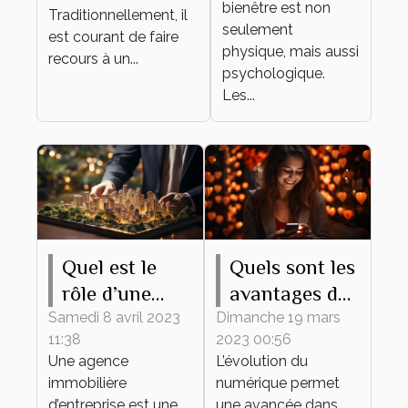
bienêtre est non
Traditionnellement, il
seulement
est courant de faire
physique, mais aussi
recours à un...
psychologique.
Les...
Quel est le
Quels sont les
rôle d’une
avantages du
agence
recours à un
Samedi 8 avril 2023
Dimanche 19 mars
11:38
2023 00:56
immobilière
site de
Une agence
L’évolution du
d’entreprise ?
rencontre ?
immobilière
numérique permet
d’entreprise est une
une avancée dans