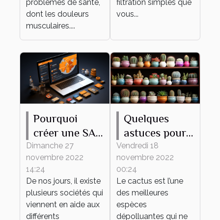
problèmes de santé,
filtration simples que
dont les douleurs
vous...
musculaires....
Pourquoi
Quelques
créer une SAS
astuces pour
en ligne ?
bien
Dimanche 27
Vendredi 18
novembre 2022
novembre 2022
entretenir son
14:24
00:24
mini cactus
De nos jours, il existe
Le cactus est l’une
plusieurs sociétés qui
des meilleures
viennent en aide aux
espèces
différents
dépolluantes qui ne