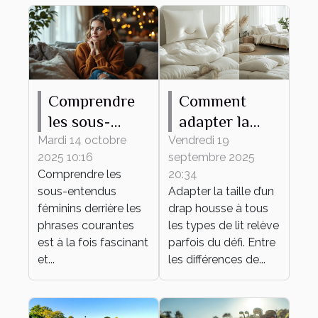
Comprendre
Comment
les sous-
adapter la
entendus
taille de votre
Mardi 14 octobre
Vendredi 19
2025 10:16
septembre 2025
féminins
drap housse à
Comprendre les
20:34
derrière les
tout type de
sous-entendus
Adapter la taille d’un
phrases
lit ?
féminins derrière les
drap housse à tous
courantes
phrases courantes
les types de lit relève
est à la fois fascinant
parfois du défi. Entre
et...
les différences de...