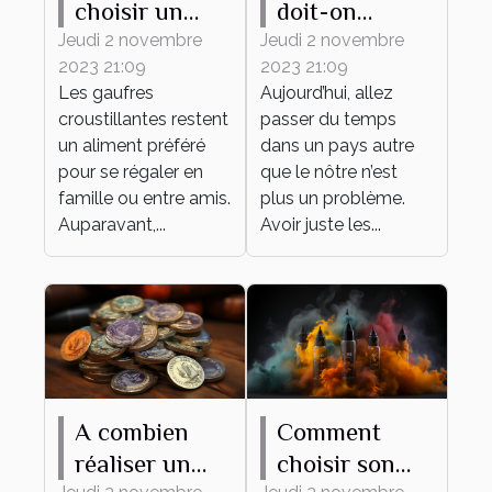
choisir un
doit-on
gaufrier ?
savoir ?
Jeudi 2 novembre
Jeudi 2 novembre
2023 21:09
2023 21:09
Les gaufres
Aujourd’hui, allez
croustillantes restent
passer du temps
un aliment préféré
dans un pays autre
pour se régaler en
que le nôtre n’est
famille ou entre amis.
plus un problème.
Auparavant,...
Avoir juste les...
A combien
Comment
réaliser un
choisir son