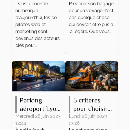
Dans le monde
Préparer son bagage
et marketing
Bagage
numérique
pour un voyage n'est
d'aujourd'hui, les co-
pas quelque chose
pilotes web et
qui devrait être pris à
marketing sont
la légère. Que vous...
devenus des acteurs
clés pour...
Parking
5 critères
aéroport Lyon
pour choisir
: comment
une entreprise
Mercredi 28 juin 2023
Lundi 26 juin 2023
12:44
13:26
accroître sa
de débarras