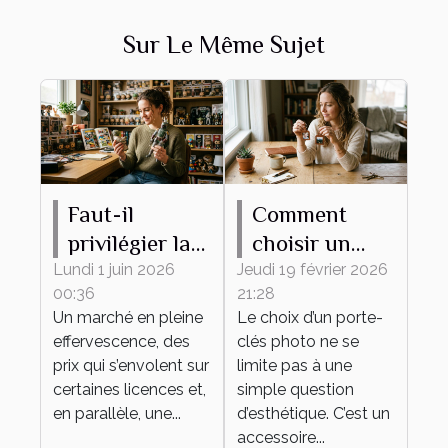
Sur Le Même Sujet
Faut-il
Comment
privilégier la
choisir un
rareté ou
porte-clés
Lundi 1 juin 2026
Jeudi 19 février 2026
00:36
21:28
l’attachement
photo idéal
Un marché en pleine
Le choix d’un porte-
émotionnel
pour vous ?
effervescence, des
clés photo ne se
pour sa
prix qui s’envolent sur
limite pas à une
collection de
certaines licences et,
simple question
en parallèle, une...
figurines ?
d’esthétique. C’est un
accessoire...