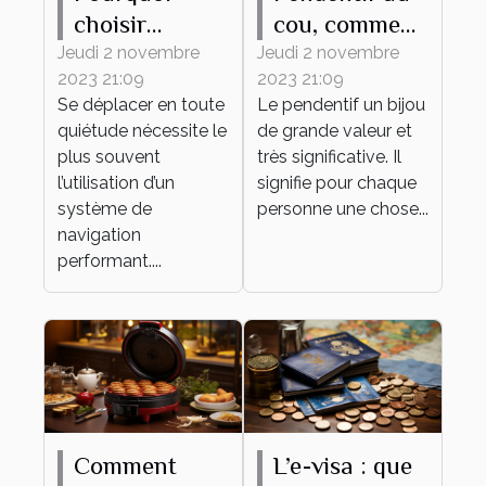
choisir
cou, comment
MAPPY
bien en
Jeudi 2 novembre
Jeudi 2 novembre
2023 21:09
2023 21:09
comme
choisir ?
Se déplacer en toute
Le pendentif un bijou
système de
quiétude nécessite le
de grande valeur et
navigation ?
plus souvent
très significative. Il
l’utilisation d’un
signifie pour chaque
système de
personne une chose...
navigation
performant....
Comment
L’e-visa : que