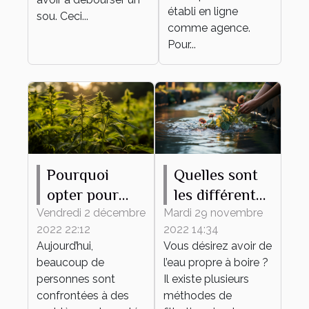
établi en ligne
sou. Ceci...
comme agence.
Pour...
Pourquoi
Quelles sont
opter pour
les différentes
l’utilisation de
méthodes
Vendredi 2 décembre
Mardi 29 novembre
2022 22:12
2022 14:34
l’huile de
pour avoir de
Aujourd’hui,
Vous désirez avoir de
CBD ?
l’eau propre ?
beaucoup de
l’eau propre à boire ?
personnes sont
Il existe plusieurs
confrontées à des
méthodes de