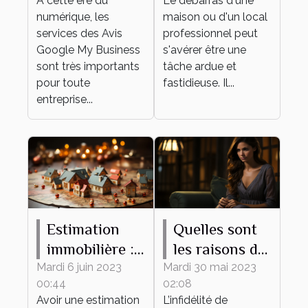
À cette ère du
Le débarras d'une
réputation
numérique, les
maison ou d'un local
grâce aux
services des Avis
professionnel peut
témoignages
Google My Business
s'avérer être une
sont très importants
des clients ?
tâche ardue et
pour toute
fastidieuse. Il...
entreprise...
Estimation
Quelles sont
immobilière :
les raisons de
ce qu’il faut
l’infidélité de
Mardi 6 juin 2023
Mardi 30 mai 2023
00:44
02:08
savoir
l’homme dans
Avoir une estimation
L’infidélité de