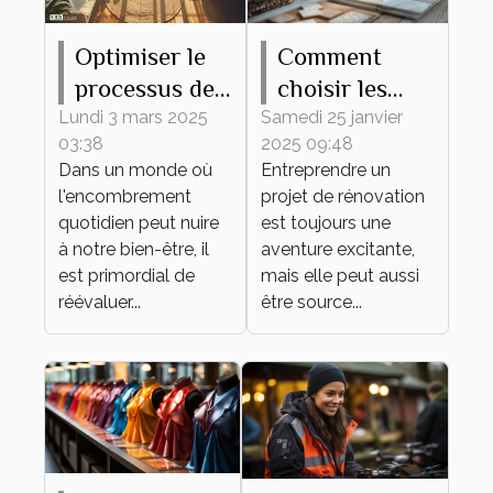
Optimiser le
Comment
processus de
choisir les
débarras pour
meilleurs
Lundi 3 mars 2025
Samedi 25 janvier
03:38
2025 09:48
un espace
matériaux
Dans un monde où
Entreprendre un
épuré et
pour votre
l'encombrement
projet de rénovation
fonctionnel
projet de
quotidien peut nuire
est toujours une
rénovation
à notre bien-être, il
aventure excitante,
est primordial de
mais elle peut aussi
réévaluer...
être source...