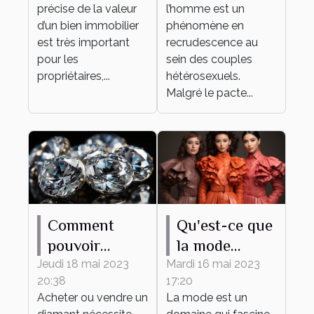
un couple ?
précise de la valeur
l’homme est un
d’un bien immobilier
phénomène en
est très important
recrudescence au
pour les
sein des couples
propriétaires,...
hétérosexuels.
Malgré le pacte...
Comment
Qu'est-ce que
pouvoir
la mode
estimer le prix
apporte ?
Jeudi 18 mai 2023
Mardi 16 mai 2023
20:38
17:20
d’un diamant
Acheter ou vendre un
La mode est un
?