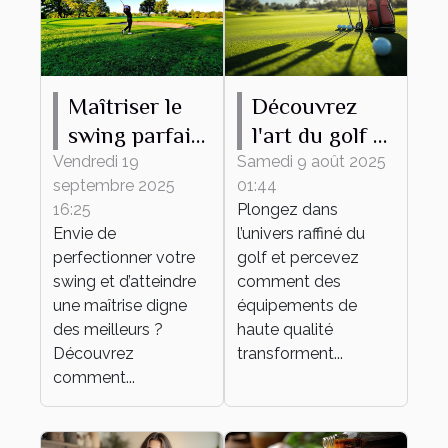
Maîtriser le
Découvrez
swing parfait :
l'art du golf à
conseils et
travers des
Vendredi 19
Samedi 9 août 2025
septembre 2025
01:44
techniques
équipements
16:25
Plongez dans
de haute
Envie de
l’univers raffiné du
qualité
perfectionner votre
golf et percevez
swing et d’atteindre
comment des
une maîtrise digne
équipements de
des meilleurs ?
haute qualité
Découvrez
transforment...
comment...