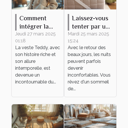
Comment
Laissez-vous
intégrer la
tenter par un
veste Teddy
surmatelas en
Jeudi 27 mars 2025
Mardi 25 mars 2025
01:18
15:24
dans des
laine mérinos,
La veste Teddy, avec
Avec le retour des
tenues
même en été !
son histoire riche et
beaux jours, les nuits
quotidiennes
son allure
peuvent parfois
intemporelle, est
devenir
devenue un
inconfortables. Vous
incontournable du...
rêvez d'un sommeil
de...