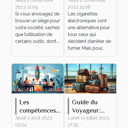
tampon d'une
premier e-
Jeudi 2 novembre
Jeudi 2 novembre
2023 21:09
2023 21:08
société ?
liquide ?
Si vous envisagez de
Les cigarettes
trouver un siège pour
électroniques sont
votre société, sachez
une alternative pour
que l’utilisation de
tous ceux qui
certains outils, dont...
décident d’arrêter de
fumer. Mais pour...
Les
Guide du
compétences
Voyageur:
clés d'un bon
Comment
Jeudi 3 août 2023
Lundi 10 juillet 2023
02:24
17:35
co-pilote web
Préparer son