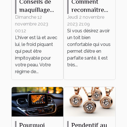
Conseils de
Comment
maquillage
reconnaître
pour protéger
une maison
Dimanche 12
Jeudi 2 novembre
novembre 2023
2023 21:09
votre peau du
mal isolée ?
00:12
Si vous désirez avoir
froid hivernal
L'hiver est là et avec
un toit bien
lui, le froid piquant
confortable qui vous
qui peut être
permet d’être en
impitoyable pour
parfaite santé, il est
votre peau. Votre
très...
régime de...
Pourquoi
Pendentif au