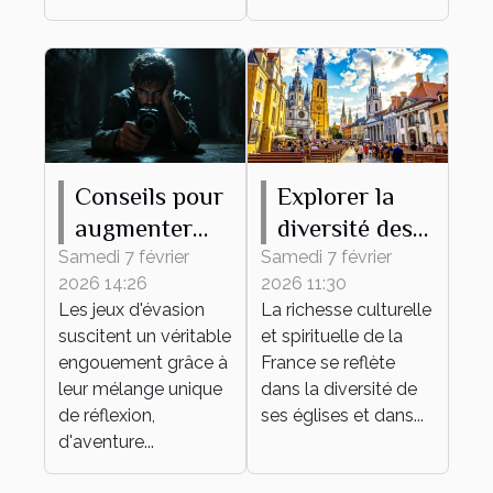
Conseils pour
Explorer la
augmenter
diversité des
vos chances
églises
Samedi 7 février
Samedi 7 février
2026 14:26
2026 11:30
de succès
françaises à
Les jeux d'évasion
La richesse culturelle
dans un jeu
travers leurs
suscitent un véritable
et spirituelle de la
d'évasion
messes
engouement grâce à
France se reflète
leur mélange unique
dans la diversité de
de réflexion,
ses églises et dans...
d'aventure...