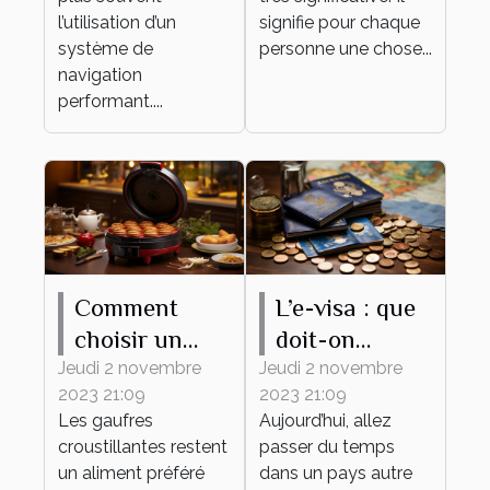
l’utilisation d’un
signifie pour chaque
système de
personne une chose...
navigation
performant....
Comment
L’e-visa : que
choisir un
doit-on
gaufrier ?
savoir ?
Jeudi 2 novembre
Jeudi 2 novembre
2023 21:09
2023 21:09
Les gaufres
Aujourd’hui, allez
croustillantes restent
passer du temps
un aliment préféré
dans un pays autre