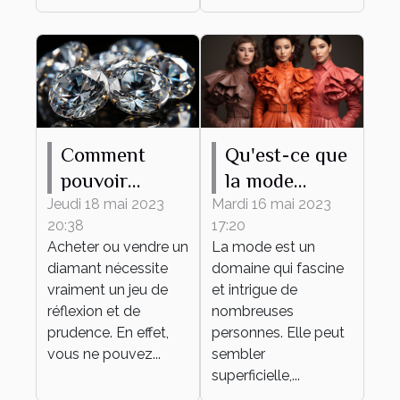
Comment
Qu'est-ce que
pouvoir
la mode
estimer le prix
apporte ?
Jeudi 18 mai 2023
Mardi 16 mai 2023
20:38
17:20
d’un diamant
Acheter ou vendre un
La mode est un
?
diamant nécessite
domaine qui fascine
vraiment un jeu de
et intrigue de
réflexion et de
nombreuses
prudence. En effet,
personnes. Elle peut
vous ne pouvez...
sembler
superficielle,...