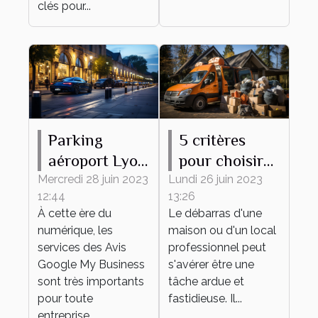
clés pour...
Parking
5 critères
aéroport Lyon
pour choisir
: comment
une entreprise
Mercredi 28 juin 2023
Lundi 26 juin 2023
12:44
13:26
accroître sa
de débarras
À cette ère du
Le débarras d'une
réputation
numérique, les
maison ou d'un local
grâce aux
services des Avis
professionnel peut
témoignages
Google My Business
s'avérer être une
sont très importants
des clients ?
tâche ardue et
pour toute
fastidieuse. Il...
entreprise...