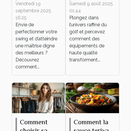
conseils et
travers des
Vendredi 19
Samedi 9 août 2025
septembre 2025
01:44
techniques
équipements
16:25
Plongez dans
de haute
Envie de
l’univers raffiné du
qualité
perfectionner votre
golf et percevez
swing et d’atteindre
comment des
une maîtrise digne
équipements de
des meilleurs ?
haute qualité
Découvrez
transforment...
comment...
Comment
Comment la
choisir sa
sauce teriyaki