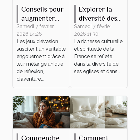
Conseils pour
Explorer la
augmenter
diversité des
vos chances
églises
Samedi 7 février
Samedi 7 février
2026 14:26
2026 11:30
de succès
françaises à
Les jeux d'évasion
La richesse culturelle
dans un jeu
travers leurs
suscitent un véritable
et spirituelle de la
d'évasion
messes
engouement grâce à
France se reflète
leur mélange unique
dans la diversité de
de réflexion,
ses églises et dans...
d'aventure...
Comprendre
Comment