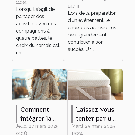
11:34
adapté à
14:54
personnalisable
Lorsqu'il s'agit de
différentes
Lors de la préparation
parfait pour
partager des
d'un événement, le
activités
activités avec nos
votre
choix des accessoires
canines
compagnons à
événement
peut grandement
quatre pattes, le
contribuer à son
choix du harnais est
succès. Un...
un...
Comment
Laissez-vous
intégrer la
tenter par un
veste Teddy
surmatelas en
Jeudi 27 mars 2025
Mardi 25 mars 2025
01:18
15:24