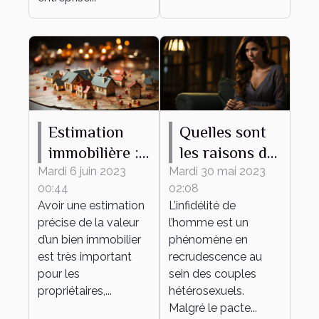
Estimation
Quelles sont
immobilière :
les raisons de
ce qu’il faut
l’infidélité de
Mardi 6 juin 2023
Mardi 30 mai 2023
00:44
02:08
savoir
l’homme dans
Avoir une estimation
L’infidélité de
un couple ?
précise de la valeur
l’homme est un
d’un bien immobilier
phénomène en
est très important
recrudescence au
pour les
sein des couples
propriétaires,...
hétérosexuels.
Malgré le pacte...