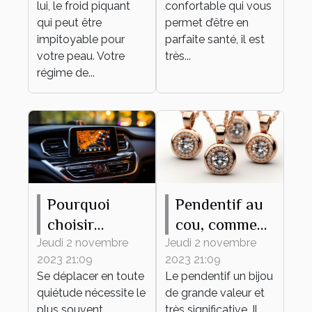
lui, le froid piquant
confortable qui vous
qui peut être
permet d’être en
impitoyable pour
parfaite santé, il est
votre peau. Votre
très...
régime de...
Pourquoi
Pendentif au
choisir
cou, comment
MAPPY
bien en
Jeudi 2 novembre
Jeudi 2 novembre
2023 21:09
2023 21:09
comme
choisir ?
Se déplacer en toute
Le pendentif un bijou
système de
quiétude nécessite le
de grande valeur et
navigation ?
plus souvent
très significative. Il