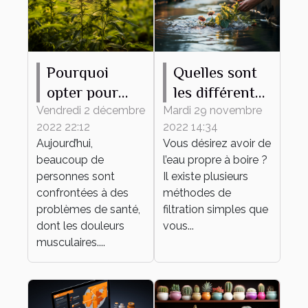
Pourquoi
Quelles sont
opter pour
les différentes
l’utilisation de
méthodes
Vendredi 2 décembre
Mardi 29 novembre
2022 22:12
2022 14:34
l’huile de
pour avoir de
Aujourd’hui,
Vous désirez avoir de
CBD ?
l’eau propre ?
beaucoup de
l’eau propre à boire ?
personnes sont
Il existe plusieurs
confrontées à des
méthodes de
problèmes de santé,
filtration simples que
dont les douleurs
vous...
musculaires....