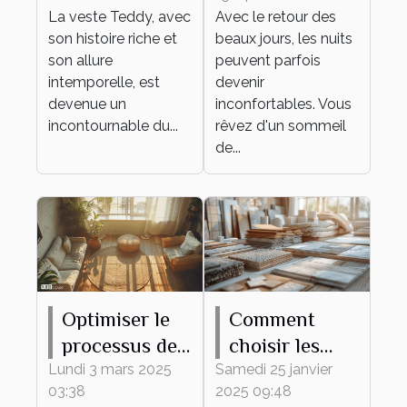
dans des
laine mérinos,
La veste Teddy, avec
Avec le retour des
tenues
même en été !
son histoire riche et
beaux jours, les nuits
quotidiennes
son allure
peuvent parfois
intemporelle, est
devenir
devenue un
inconfortables. Vous
incontournable du...
rêvez d'un sommeil
de...
Optimiser le
Comment
processus de
choisir les
débarras pour
meilleurs
Lundi 3 mars 2025
Samedi 25 janvier
03:38
2025 09:48
un espace
matériaux