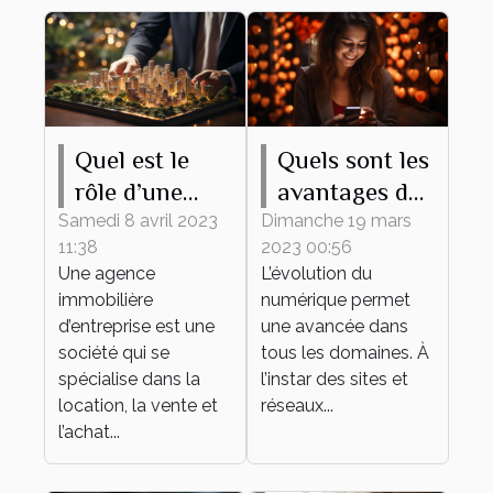
Quel est le
Quels sont les
rôle d’une
avantages du
agence
recours à un
Samedi 8 avril 2023
Dimanche 19 mars
11:38
2023 00:56
immobilière
site de
Une agence
L’évolution du
d’entreprise ?
rencontre ?
immobilière
numérique permet
d’entreprise est une
une avancée dans
société qui se
tous les domaines. À
spécialise dans la
l’instar des sites et
location, la vente et
réseaux...
l’achat...