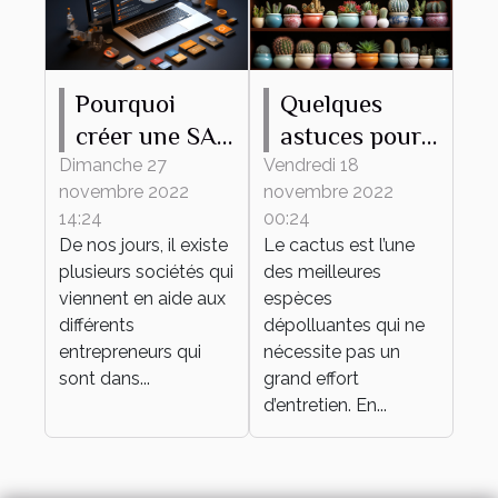
Pourquoi
Quelques
créer une SAS
astuces pour
en ligne ?
bien
Dimanche 27
Vendredi 18
novembre 2022
novembre 2022
entretenir son
14:24
00:24
mini cactus
De nos jours, il existe
Le cactus est l’une
plusieurs sociétés qui
des meilleures
viennent en aide aux
espèces
différents
dépolluantes qui ne
entrepreneurs qui
nécessite pas un
sont dans...
grand effort
d’entretien. En...