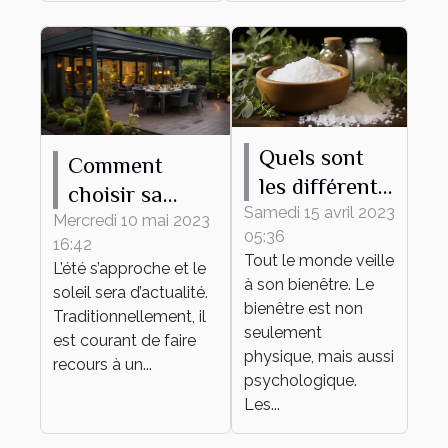
Quels sont
Comment
les différents
choisir sa
bienfaits des
Samedi 15 avril 2023
pergola
Mercredi 10 mai 2023
05:36
sels de bain ?
16:42
bioclimatique ?
Tout le monde veille
L’été s’approche et le
à son bienêtre. Le
soleil sera d’actualité.
bienêtre est non
Traditionnellement, il
seulement
est courant de faire
physique, mais aussi
recours à un...
psychologique.
Les...