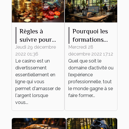
Règles à
Pourquoi les
suivre pour
formations
gagner de
continues
Jeudi 29 décembre
Mercredi 28
2022 01:36
décembre 2022 17:12
l'argent au
sont-elles
Le casino est un
Quel que soit le
casino en
importantes
divertissement
domaine d’activité ou
ligne
pour une
essentiellement en
l’expérience
entreprise ?
ligne qui vous
professionnelle, tout
permet d'amasser de
le monde gagne à se
l'argent lorsque
faire former...
vous...