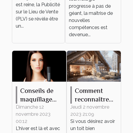
personnel et
est reine, la Publicité
progresse à pas de
sur le Lieu de Vente
professionnel
géant, la maîtrise de
(PLV) se révèle être
nouvelles
un...
compétences est
devenue...
Conseils de
Comment
maquillage
reconnaître
pour protéger
une maison
Dimanche 12
Jeudi 2 novembre
novembre 2023
2023 21:09
votre peau du
mal isolée ?
00:12
Si vous désirez avoir
froid hivernal
L'hiver est là et avec
un toit bien