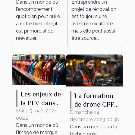
Dans un monde où
Entreprendre un
épuré et
pour votre
l'encombrement
projet de rénovation
fonctionnel
projet de
quotidien peut nuire
est toujours une
rénovation
à notre bien-être, il
aventure excitante,
est primordial de
mais elle peut aussi
réévaluer...
être source...
Les enjeux de
La formation
la PLV dans
de drone CPF
le secteur de
Mardi 5 mars 2024
comme outil
Dimanche 24
00:22
la mode
décembre 2023 00:38
de
Dans un monde où
Dans un monde où la
développement
l'image de marque
technologie