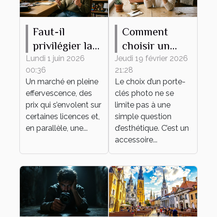
Faut-il
Comment
privilégier la
choisir un
rareté ou
porte-clés
Lundi 1 juin 2026
Jeudi 19 février 2026
00:36
21:28
l’attachement
photo idéal
Un marché en pleine
Le choix d’un porte-
émotionnel
pour vous ?
effervescence, des
clés photo ne se
pour sa
prix qui s’envolent sur
limite pas à une
collection de
certaines licences et,
simple question
en parallèle, une...
figurines ?
d’esthétique. C’est un
accessoire...