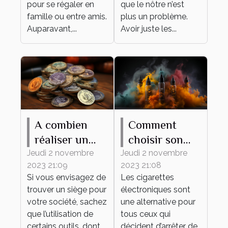
pour se régaler en
que le nôtre n’est
famille ou entre amis.
plus un problème.
Auparavant,...
Avoir juste les...
A combien
Comment
réaliser un
choisir son
tampon d'une
premier e-
Jeudi 2 novembre
Jeudi 2 novembre
2023 21:09
2023 21:08
société ?
liquide ?
Si vous envisagez de
Les cigarettes
trouver un siège pour
électroniques sont
votre société, sachez
une alternative pour
que l’utilisation de
tous ceux qui
certains outils, dont...
décident d’arrêter de