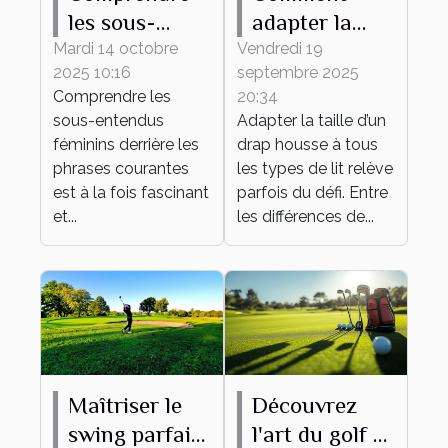
les sous-
adapter la
entendus
taille de votre
Mardi 14 octobre
Vendredi 19
2025 10:16
septembre 2025
féminins
drap housse à
Comprendre les
20:34
derrière les
tout type de
sous-entendus
Adapter la taille d’un
phrases
lit ?
féminins derrière les
drap housse à tous
courantes
phrases courantes
les types de lit relève
est à la fois fascinant
parfois du défi. Entre
et...
les différences de...
Maîtriser le
Découvrez
swing parfait :
l'art du golf à