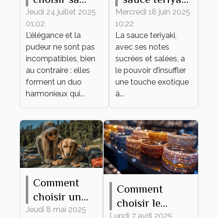
tenue
transforme
Jeudi 24 juillet 2025
Mercredi 18 juin 2025
01:02
10:22
élégante et
vos plats du
L’élégance et la
La sauce teriyaki,
pudique pour
quotidien
pudeur ne sont pas
avec ses notes
tout
incompatibles, bien
sucrées et salées, a
événement ?
au contraire : elles
le pouvoir d’insuffler
forment un duo
une touche exotique
harmonieux qui...
à...
Comment
Comment
choisir un
choisir le
harnais
Jeudi 8 mai 2025
bracelet
Lundi 7 avril 2025