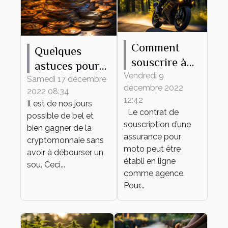
Comment
Quelques
souscrire à
astuces pour
une
Vendredi 9
trouver les
Samedi 17 décembre
décembre 2022
assurance
2022 08:34
meilleurs jeux
12:42
Il est de nos jours
moto en
de
Le contrat de
possible de bel et
ligne?
cryptomonnaie
souscription d’une
bien gagner de la
assurance pour
cryptomonnaie sans
moto peut être
avoir à débourser un
établi en ligne
sou. Ceci...
comme agence.
Pour...