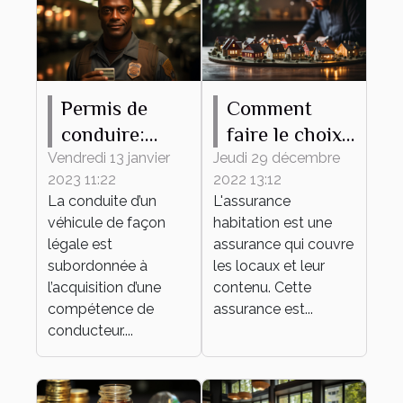
Permis de
Comment
conduire:
faire le choix
pourquoi
d'une bonne
Vendredi 13 janvier
Jeudi 29 décembre
2023 11:22
2022 13:12
l'obtenir ?
assurance
La conduite d’un
L'assurance
habitation ?
véhicule de façon
habitation est une
légale est
assurance qui couvre
subordonnée à
les locaux et leur
l’acquisition d’une
contenu. Cette
compétence de
assurance est...
conducteur....