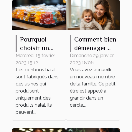
Pourquoi
Comment bien
choisir un
déménager
bonbon halal
avec votre
Mercredi 15 février
Dimanche 29 janvier
2023 15:12
2023 18:06
?
bébé ?
Les bonbons halal
Vous avez accueilli
sont fabriqués dans
un nouveau membre
des usines qui
de la famille. Ce petit
produisent
être est appelé à
uniquement des
grandir dans un
produits halal. Ils
cercle...
peuvent...