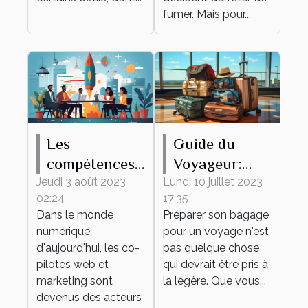
fumer. Mais pour...
Les
Guide du
compétences
Voyageur:
clés d'un bon
Comment
Jeudi 3 août 2023
Lundi 10 juillet 2023
02:24
17:35
co-pilote web
Préparer son
Dans le monde
Préparer son bagage
et marketing
Bagage
numérique
pour un voyage n'est
d'aujourd'hui, les co-
pas quelque chose
pilotes web et
qui devrait être pris à
marketing sont
la légère. Que vous...
devenus des acteurs