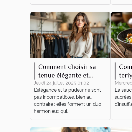
Comment choisir sa
Com
tenue élégante et
teri
pudique pour tout
plat
Jeudi 24 juillet 2025 01:02
Mercredi
L’élégance et la pudeur ne sont
La sauce
événement ?
pas incompatibles, bien au
sucrées 
contraire : elles forment un duo
d’insuff
harmonieux qui...