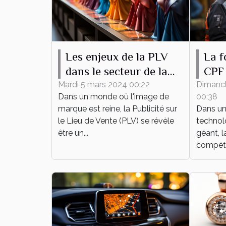
Les enjeux de la PLV
La f
dans le secteur de la
CPF 
mode
dév
Mardi 5 mars 2024 00:22
Dimanc
Dans un monde où l'image de
00:38
pers
marque est reine, la Publicité sur
Dans un
prof
le Lieu de Vente (PLV) se révèle
technol
être un...
géant, l
compéte