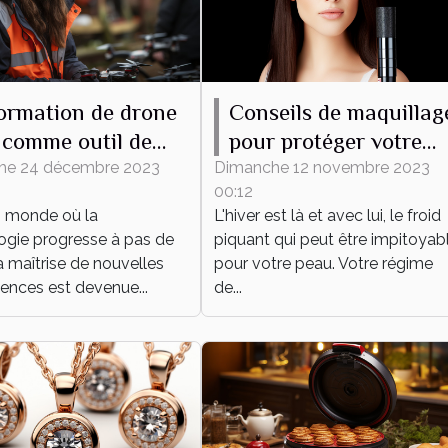
ormation de drone
Conseils de maquillag
comme outil de
pour protéger votre
eloppement
peau du froid hiverna
he 24 décembre 2023
Dimanche 12 novembre 2023
00:12
onnel et
 monde où la
L'hiver est là et avec lui, le froid
essionnel
ogie progresse à pas de
piquant qui peut être impitoyab
a maîtrise de nouvelles
pour votre peau. Votre régime
nces est devenue...
de...