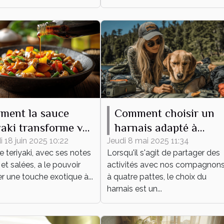
ment la sauce
Comment choisir un
yaki transforme vos
harnais adapté à
s du quotidien
différentes activités
 18 juin 2025 10:22
Jeudi 8 mai 2025 11:34
 teriyaki, avec ses notes
Lorsqu'il s'agit de partager des
canines
et salées, a le pouvoir
activités avec nos compagnon
ler une touche exotique à...
à quatre pattes, le choix du
harnais est un...