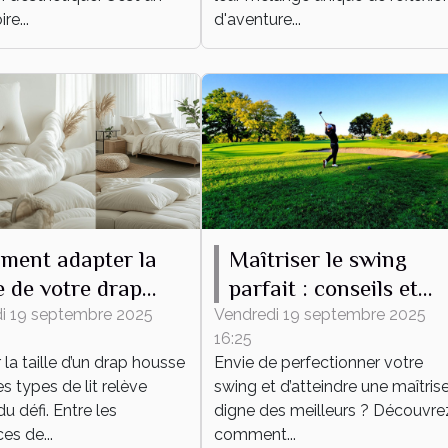
re...
d'aventure...
ment adapter la
Maîtriser le swing
le de votre drap
parfait : conseils et
se à tout type de
techniques
i 19 septembre 2025
Vendredi 19 septembre 2025
16:25
la taille d’un drap housse
Envie de perfectionner votre
es types de lit relève
swing et d’atteindre une maîtris
du défi. Entre les
digne des meilleurs ? Découvre
es de...
comment...