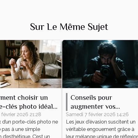
Sur Le Même Sujet
ment choisir un
Conseils pour
e-clés photo idéal
augmenter vos
 vous ?
chances de succès
 février 2026 21:28
Samedi 7 février 2026 14:26
x d’un porte-clés photo ne
Les jeux d'évasion suscitent un
dans un jeu d'évasion
e pas à une simple
véritable engouement grâce à
 d’esthétique. C’est un
leur mélange unique de réflexion