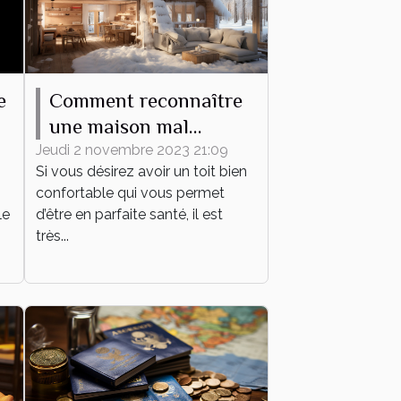
e
Comment reconnaître
une maison mal
l
isolée ?
Jeudi 2 novembre 2023 21:09
Si vous désirez avoir un toit bien
confortable qui vous permet
le
d’être en parfaite santé, il est
très...