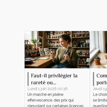
Faut-il privilégier la
Com
rareté ou
port
l’attachement
pour
Lundi 1 juin 2026 00:36
Jeudi 19
Un marché en pleine
Le choi
émotionnel pour sa
effervescence, des prix qui
se limit
collection de figurines
s’envolent sur certaines licences
question