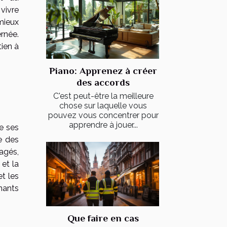
vivre
mieux
rnée.
tien à
Piano: Apprenez à créer
des accords
C'est peut-être la meilleure
chose sur laquelle vous
pouvez vous concentrer pour
apprendre à jouer...
e ses
e des
agés,
 et la
et les
nants
Que faire en cas