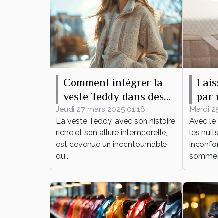
Comment intégrer la
Lais
veste Teddy dans des
par 
tenues quotidiennes
lain
Jeudi 27 mars 2025 01:18
Mardi 2
La veste Teddy, avec son histoire
Avec le 
été !
riche et son allure intemporelle,
les nuit
est devenue un incontournable
inconfor
du...
sommeil 