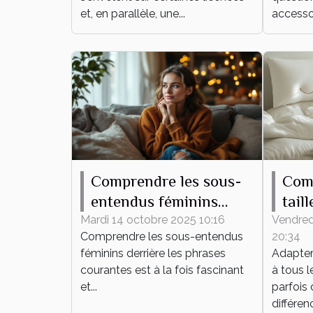
?
et, en parallèle, une...
accessoi
Comprendre les sous-
Com
entendus féminins
tail
derrière les phrases
hous
Mardi 14 octobre 2025 10:16
Vendred
Comprendre les sous-entendus
20:34
courantes
lit ?
féminins derrière les phrases
Adapter 
courantes est à la fois fascinant
à tous l
et...
parfois 
différenc