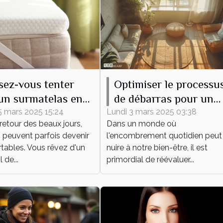
sez-vous tenter
Optimiser le processu
un surmatelas en
de débarras pour un
e mérinos, même en
espace épuré et
5 mars 2025 15:24
Lundi 3 mars 2025 03:38
retour des beaux jours,
Dans un monde où
fonctionnel
s peuvent parfois devenir
l'encombrement quotidien peut
tables. Vous rêvez d'un
nuire à notre bien-être, il est
de...
primordial de réévaluer...