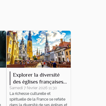
Explorer la diversité
des églises françaises à
travers leurs messes
Samedi 7 février 2026 11:30
La richesse culturelle et
spirituelle de la France se reflète
,
dans la diversité de ses églises et