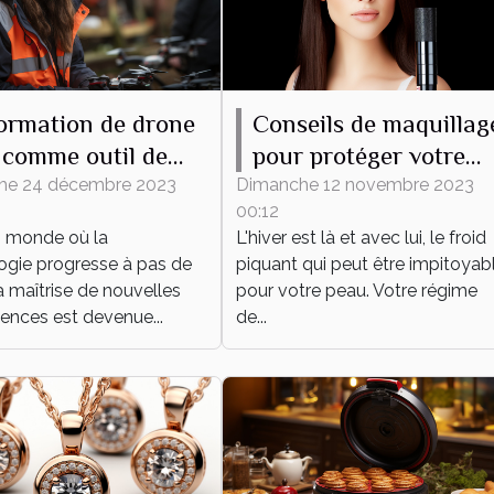
ormation de drone
Conseils de maquillag
comme outil de
pour protéger votre
eloppement
peau du froid hiverna
he 24 décembre 2023
Dimanche 12 novembre 2023
00:12
onnel et
 monde où la
L'hiver est là et avec lui, le froid
essionnel
ogie progresse à pas de
piquant qui peut être impitoyab
a maîtrise de nouvelles
pour votre peau. Votre régime
nces est devenue...
de...