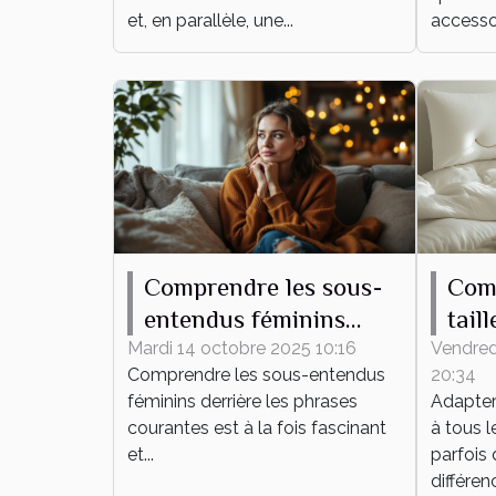
?
et, en parallèle, une...
accessoi
Comprendre les sous-
Com
entendus féminins
tail
derrière les phrases
hous
Mardi 14 octobre 2025 10:16
Vendred
Comprendre les sous-entendus
20:34
courantes
lit ?
féminins derrière les phrases
Adapter 
courantes est à la fois fascinant
à tous l
et...
parfois 
différenc