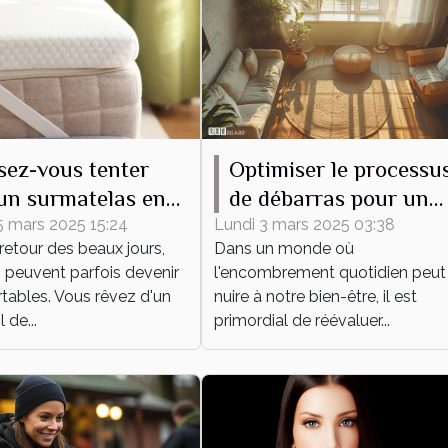
sez-vous tenter
Optimiser le processu
un surmatelas en
de débarras pour un
e mérinos, même en
espace épuré et
5 mars 2025 15:24
Lundi 3 mars 2025 03:38
retour des beaux jours,
Dans un monde où
fonctionnel
s peuvent parfois devenir
l'encombrement quotidien peut
tables. Vous rêvez d'un
nuire à notre bien-être, il est
de...
primordial de réévaluer...