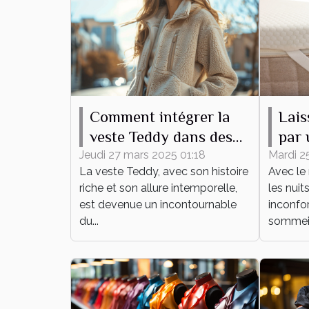
Comment intégrer la
Lais
veste Teddy dans des
par 
tenues quotidiennes
lain
Jeudi 27 mars 2025 01:18
Mardi 2
La veste Teddy, avec son histoire
Avec le 
été !
riche et son allure intemporelle,
les nuit
est devenue un incontournable
inconfor
du...
sommeil 