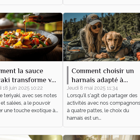
ment la sauce
Comment choisir un
yaki transforme vos
harnais adapté à
s du quotidien
différentes activités
 18 juin 2025 10:22
Jeudi 8 mai 2025 11:34
 teriyaki, avec ses notes
Lorsqu'il s'agit de partager des
canines
et salées, a le pouvoir
activités avec nos compagnon
ler une touche exotique à...
à quatre pattes, le choix du
harnais est un...