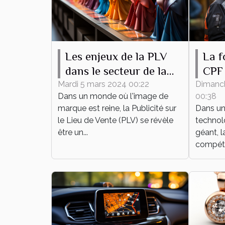
Les enjeux de la PLV
La f
dans le secteur de la
CPF 
mode
dév
Mardi 5 mars 2024 00:22
Dimanc
Dans un monde où l'image de
00:38
pers
marque est reine, la Publicité sur
Dans un
prof
le Lieu de Vente (PLV) se révèle
technol
être un...
géant, l
compéte