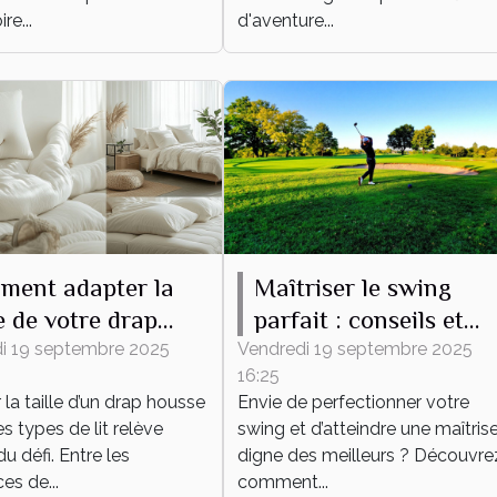
re...
d'aventure...
ment adapter la
Maîtriser le swing
le de votre drap
parfait : conseils et
se à tout type de
techniques
i 19 septembre 2025
Vendredi 19 septembre 2025
16:25
la taille d’un drap housse
Envie de perfectionner votre
es types de lit relève
swing et d’atteindre une maîtris
du défi. Entre les
digne des meilleurs ? Découvre
es de...
comment...