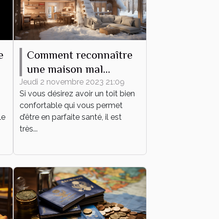
e
Comment reconnaître
une maison mal
l
isolée ?
Jeudi 2 novembre 2023 21:09
Si vous désirez avoir un toit bien
confortable qui vous permet
le
d’être en parfaite santé, il est
très...