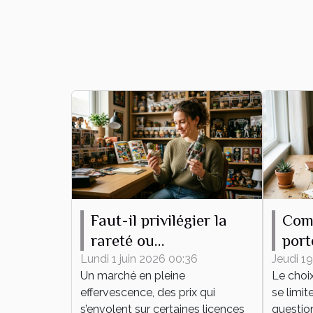
Faut-il privilégier la
Com
rareté ou
port
l’attachement
pour
Lundi 1 juin 2026 00:36
Jeudi 19
Un marché en pleine
Le choi
émotionnel pour sa
effervescence, des prix qui
se limit
collection de figurines
s’envolent sur certaines licences
question