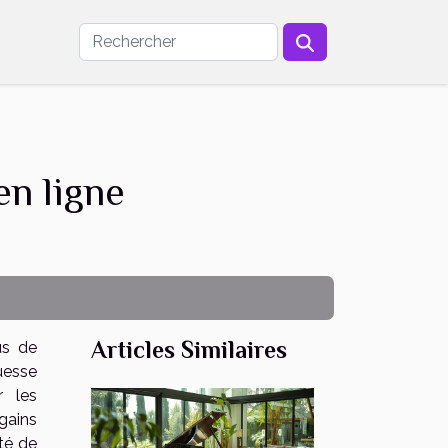
en ligne
Articles Similaires
us de
uesse
r les
gains
ité de