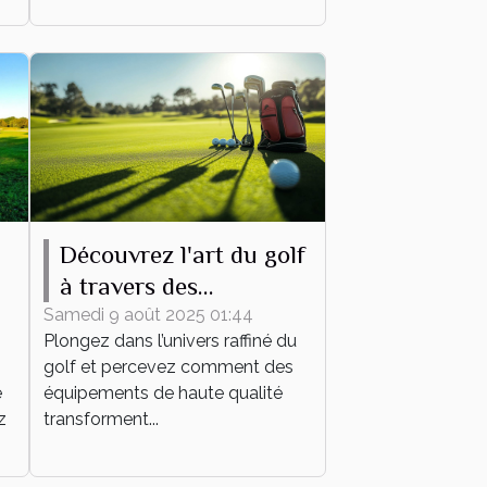
Découvrez l'art du golf
à travers des
équipements de haute
Samedi 9 août 2025 01:44
Plongez dans l’univers raffiné du
qualité
golf et percevez comment des
e
équipements de haute qualité
z
transforment...