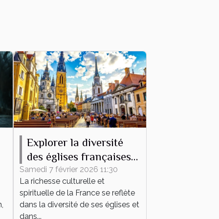
Explorer la diversité
des églises françaises à
travers leurs messes
Samedi 7 février 2026 11:30
La richesse culturelle et
spirituelle de la France se reflète
,
dans la diversité de ses églises et
dans...