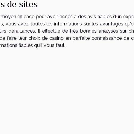
s de sites
oyen efficace pour avoir accès à des avis fiables d’un exper
s, vous avez toutes les informations sur les avantages qu’of
leurs défaillances. Il effectue de très bonnes analyses sur c
de faire leur choix de casino en parfaite connaissance de c
mations fiables qu’il vous faut.