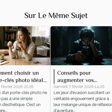
Sur Le Même Sujet
ment choisir un
Conseils pour
e-clés photo idéal
augmenter vos
 vous ?
chances de succès
 février 2026 21:28
Samedi 7 février 2026 14:26
x d’un porte-clés photo ne
Les jeux d'évasion suscitent un
dans un jeu d'évasion
e pas à une simple
véritable engouement grâce à
 d’esthétique. C’est un
leur mélange unique de réflexion
re...
d'aventure...