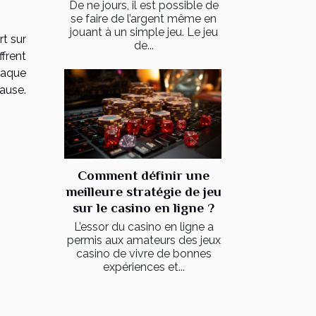
De ne jours, il est possible de
se faire de l’argent même en
jouant à un simple jeu. Le jeu
t sur
de...
frent
haque
ause.
Comment définir une
meilleure stratégie de jeu
sur le casino en ligne ?
L’essor du casino en ligne a
permis aux amateurs des jeux
casino de vivre de bonnes
expériences et...