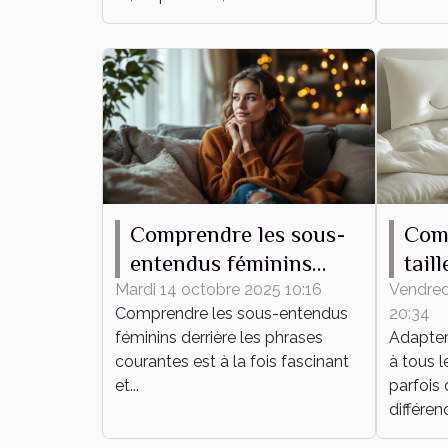
Comprendre les sous-
Com
entendus féminins
tail
derrière les phrases
hous
Mardi 14 octobre 2025 10:16
Vendred
Comprendre les sous-entendus
20:34
courantes
lit ?
féminins derrière les phrases
Adapter 
courantes est à la fois fascinant
à tous l
et...
parfois 
différenc