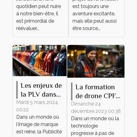
fonctionnel
projet de
quotidien peut nuire
est toujours une
rénovation
à notre bien-être, il
aventure excitante,
est primordial de
mais elle peut aussi
réévaluer...
être source...
Les enjeux de
La formation
la PLV dans
de drone CPF
le secteur de
Mardi 5 mars 2024
comme outil
Dimanche 24
00:22
la mode
décembre 2023 00:38
de
Dans un monde où
Dans un monde où la
développement
l'image de marque
technologie
personnel et
est reine, la Publicité
progresse à pas de