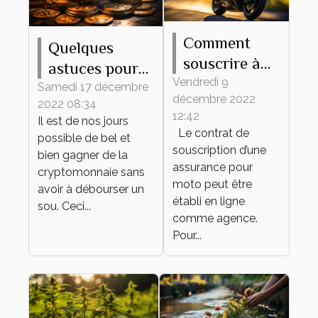
Comment
Quelques
souscrire à
astuces pour
une
Vendredi 9
trouver les
Samedi 17 décembre
décembre 2022
assurance
2022 08:34
meilleurs jeux
12:42
Il est de nos jours
moto en
de
Le contrat de
possible de bel et
ligne?
cryptomonnaie
souscription d’une
bien gagner de la
assurance pour
cryptomonnaie sans
moto peut être
avoir à débourser un
établi en ligne
sou. Ceci...
comme agence.
Pour...