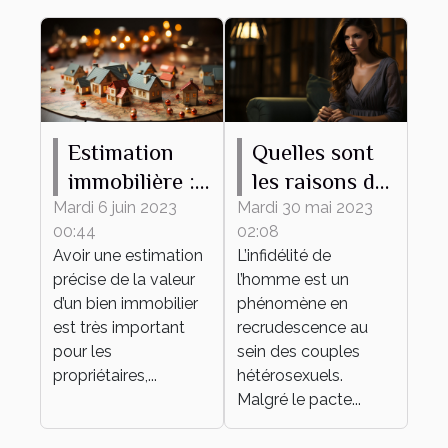
Estimation
Quelles sont
immobilière :
les raisons de
ce qu’il faut
l’infidélité de
Mardi 6 juin 2023
Mardi 30 mai 2023
00:44
02:08
savoir
l’homme dans
Avoir une estimation
L’infidélité de
un couple ?
précise de la valeur
l’homme est un
d’un bien immobilier
phénomène en
est très important
recrudescence au
pour les
sein des couples
propriétaires,...
hétérosexuels.
Malgré le pacte...