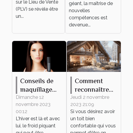
sur le Lieu de Vente
professionnel
géant, la maîtrise de
(PLV) se révèle être
nouvelles
un...
compétences est
devenue...
Conseils de
Comment
maquillage
reconnaître
pour protéger
une maison
Dimanche 12
Jeudi 2 novembre
novembre 2023
2023 21:09
votre peau du
mal isolée ?
00:12
Si vous désirez avoir
froid hivernal
L'hiver est là et avec
un toit bien
lui, le froid piquant
confortable qui vous
qui peut être
permet d’être en