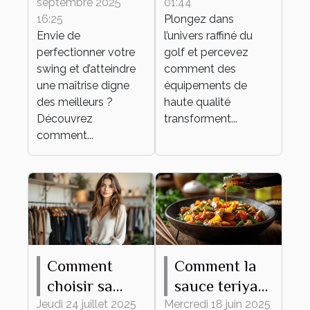
septembre 2025
01:44
techniques
équipements
16:25
Plongez dans
de haute
Envie de
l’univers raffiné du
qualité
perfectionner votre
golf et percevez
swing et d’atteindre
comment des
une maîtrise digne
équipements de
des meilleurs ?
haute qualité
Découvrez
transforment...
comment...
Comment
Comment la
choisir sa
sauce teriyaki
tenue
transforme
Jeudi 24 juillet 2025
Mercredi 18 juin 2025