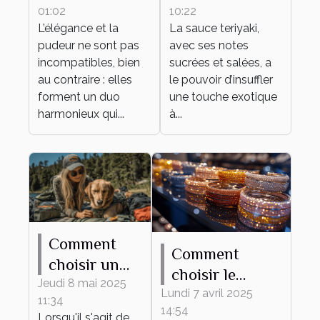
01:02
10:22
élégante et
vos plats du
L’élégance et la
La sauce teriyaki,
pudique pour
quotidien
pudeur ne sont pas
avec ses notes
tout
incompatibles, bien
sucrées et salées, a
événement ?
au contraire : elles
le pouvoir d’insuffler
forment un duo
une touche exotique
harmonieux qui...
à...
Comment
Comment
choisir un
choisir le
harnais
Jeudi 8 mai 2025
bracelet
Lundi 7 avril 2025
11:34
adapté à
14:54
personnalisable
Lorsqu'il s'agit de