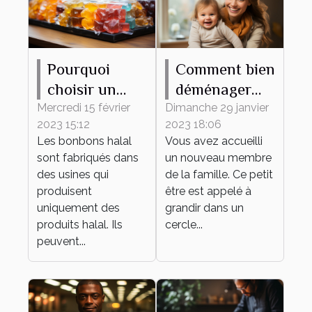
Pourquoi
Comment bien
choisir un
déménager
bonbon halal
avec votre
Mercredi 15 février
Dimanche 29 janvier
2023 15:12
2023 18:06
?
bébé ?
Les bonbons halal
Vous avez accueilli
sont fabriqués dans
un nouveau membre
des usines qui
de la famille. Ce petit
produisent
être est appelé à
uniquement des
grandir dans un
produits halal. Ils
cercle...
peuvent...