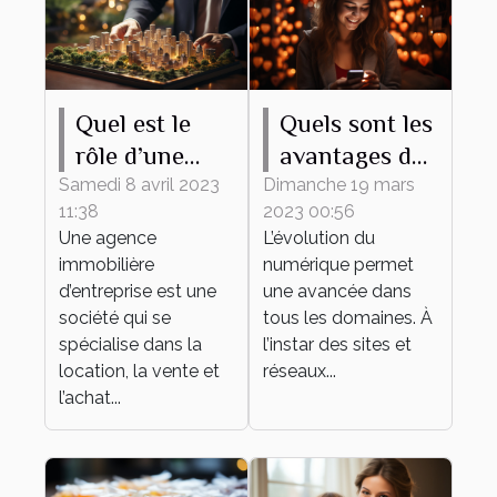
Quel est le
Quels sont les
rôle d’une
avantages du
agence
recours à un
Samedi 8 avril 2023
Dimanche 19 mars
11:38
2023 00:56
immobilière
site de
Une agence
L’évolution du
d’entreprise ?
rencontre ?
immobilière
numérique permet
d’entreprise est une
une avancée dans
société qui se
tous les domaines. À
spécialise dans la
l’instar des sites et
location, la vente et
réseaux...
l’achat...