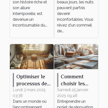
son histoire riche et
beaux jours, les nuits
quotidiennes
son allure
peuvent parfois
intemporelle, est
devenir
devenue un
inconfortables. Vous
incontournable du...
rêvez d'un sommeil
de...
Optimiser le
Comment
processus de
choisir les
débarras pour
meilleurs
Lundi 3 mars 2025
Samedi 25 janvier
03:38
2025 09:48
un espace
matériaux
Dans un monde où
Entreprendre un
épuré et
pour votre
l'encombrement
projet de rénovation