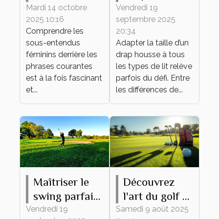
entendus
taille de votre
Mardi 14 octobre
Vendredi 19
2025 10:16
septembre 2025
féminins
drap housse à
Comprendre les
20:34
derrière les
tout type de
sous-entendus
Adapter la taille d’un
phrases
lit ?
féminins derrière les
drap housse à tous
courantes
phrases courantes
les types de lit relève
est à la fois fascinant
parfois du défi. Entre
et...
les différences de...
Maîtriser le
Découvrez
swing parfait :
l'art du golf à
conseils et
travers des
Vendredi 19
Samedi 9 août 2025