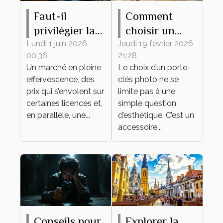
Faut-il
Comment
privilégier la
choisir un
rareté ou
porte-clés
Lundi 1 juin 2026
Jeudi 19 février 2026
00:36
21:28
l’attachement
photo idéal
Un marché en pleine
Le choix d’un porte-
émotionnel
pour vous ?
effervescence, des
clés photo ne se
pour sa
prix qui s’envolent sur
limite pas à une
collection de
certaines licences et,
simple question
en parallèle, une...
figurines ?
d’esthétique. C’est un
accessoire...
Conseils pour
Explorer la