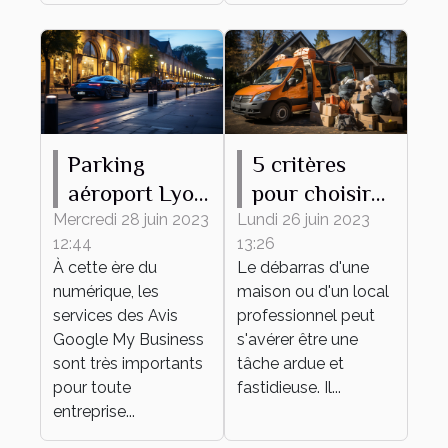
Parking
5 critères
aéroport Lyon
pour choisir
: comment
une entreprise
Mercredi 28 juin 2023
Lundi 26 juin 2023
12:44
13:26
accroître sa
de débarras
À cette ère du
Le débarras d'une
réputation
numérique, les
maison ou d'un local
grâce aux
services des Avis
professionnel peut
témoignages
Google My Business
s'avérer être une
sont très importants
des clients ?
tâche ardue et
pour toute
fastidieuse. Il...
entreprise...