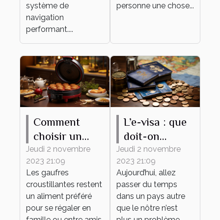
système de
personne une chose...
navigation
performant....
Comment
L’e-visa : que
choisir un
doit-on
gaufrier ?
savoir ?
Jeudi 2 novembre
Jeudi 2 novembre
2023 21:09
2023 21:09
Les gaufres
Aujourd’hui, allez
croustillantes restent
passer du temps
un aliment préféré
dans un pays autre
pour se régaler en
que le nôtre n’est
famille ou entre amis.
plus un problème.