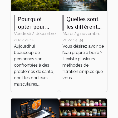
Pourquoi
Quelles sont
opter pour
les différentes
l’utilisation de
méthodes
Vendredi 2 décembre
Mardi 29 novembre
2022 22:12
2022 14:34
l’huile de
pour avoir de
Aujourd’hui,
Vous désirez avoir de
CBD ?
l’eau propre ?
beaucoup de
l’eau propre à boire ?
personnes sont
Il existe plusieurs
confrontées à des
méthodes de
problèmes de santé,
filtration simples que
dont les douleurs
vous...
musculaires....