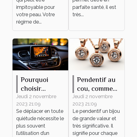
impitoyable pour
parfaite santé, il est
votre peau. Votre
très...
régime de...
Pourquoi
Pendentif au
choisir
cou, comment
MAPPY
bien en
Jeudi 2 novembre
Jeudi 2 novembre
2023 21:09
2023 21:09
comme
choisir ?
Se déplacer en toute
Le pendentif un bijou
système de
quiétude nécessite le
de grande valeur et
navigation ?
plus souvent
très significative. Il
l’utilisation d’un
signifie pour chaque