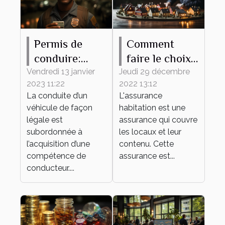
Permis de
Comment
conduire:
faire le choix
pourquoi
d'une bonne
Vendredi 13 janvier
Jeudi 29 décembre
2023 11:22
2022 13:12
l'obtenir ?
assurance
La conduite d’un
L'assurance
habitation ?
véhicule de façon
habitation est une
légale est
assurance qui couvre
subordonnée à
les locaux et leur
l’acquisition d’une
contenu. Cette
compétence de
assurance est...
conducteur....