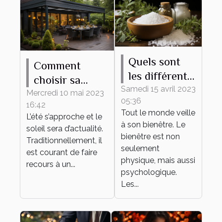
Quels sont
Comment
les différents
choisir sa
bienfaits des
Samedi 15 avril 2023
pergola
Mercredi 10 mai 2023
05:36
sels de bain ?
16:42
bioclimatique ?
Tout le monde veille
L’été s’approche et le
à son bienêtre. Le
soleil sera d’actualité.
bienêtre est non
Traditionnellement, il
seulement
est courant de faire
physique, mais aussi
recours à un...
psychologique.
Les...