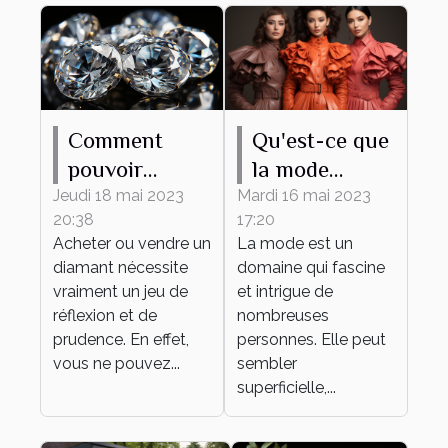
Comment
Qu'est-ce que
pouvoir
la mode
estimer le prix
apporte ?
Jeudi 18 mai 2023
Mardi 16 mai 2023
20:38
17:20
d’un diamant
Acheter ou vendre un
La mode est un
?
diamant nécessite
domaine qui fascine
vraiment un jeu de
et intrigue de
réflexion et de
nombreuses
prudence. En effet,
personnes. Elle peut
vous ne pouvez...
sembler
superficielle,...