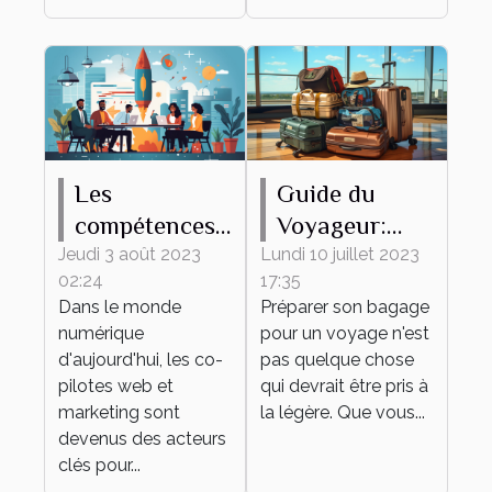
Les
Guide du
compétences
Voyageur:
clés d'un bon
Comment
Jeudi 3 août 2023
Lundi 10 juillet 2023
02:24
17:35
co-pilote web
Préparer son
Dans le monde
Préparer son bagage
et marketing
Bagage
numérique
pour un voyage n'est
d'aujourd'hui, les co-
pas quelque chose
pilotes web et
qui devrait être pris à
marketing sont
la légère. Que vous...
devenus des acteurs
clés pour...