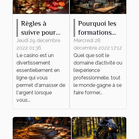
Règles à
Pourquoi les
suivre pour
formations
gagner de
continues
Jeudi 29 décembre
Mercredi 28
2022 01:36
décembre 2022 17:12
l'argent au
sont-elles
Le casino est un
Quel que soit le
casino en
importantes
divertissement
domaine d’activité ou
ligne
pour une
essentiellement en
l’expérience
entreprise ?
ligne qui vous
professionnelle, tout
permet d'amasser de
le monde gagne à se
l'argent lorsque
faire former...
vous...