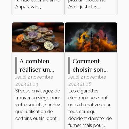
Auparavant,...
Avoir juste les...
A combien
Comment
réaliser un
choisir son
tampon d'une
premier e-
Jeudi 2 novembre
Jeudi 2 novembre
2023 21:09
2023 21:08
société ?
liquide ?
Si vous envisagez de
Les cigarettes
trouver un siège pour
électroniques sont
votre société, sachez
une alternative pour
que l’utilisation de
tous ceux qui
certains outils, dont...
décident d’arrêter de
fumer. Mais pour...