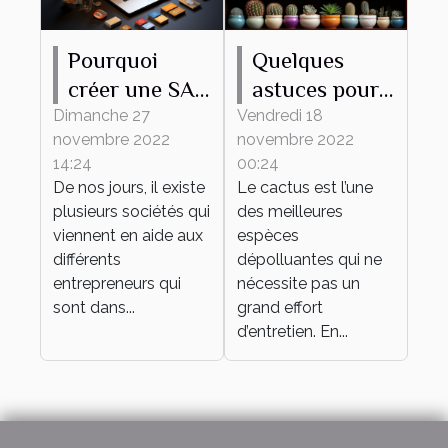
Pourquoi
Quelques
créer une SAS
astuces pour
en ligne ?
bien
Dimanche 27
Vendredi 18
novembre 2022
novembre 2022
entretenir son
14:24
00:24
mini cactus
De nos jours, il existe
Le cactus est l’une
plusieurs sociétés qui
des meilleures
viennent en aide aux
espèces
différents
dépolluantes qui ne
entrepreneurs qui
nécessite pas un
sont dans...
grand effort
d’entretien. En...