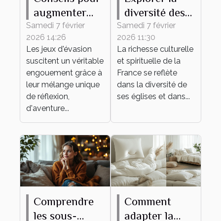
augmenter
diversité des
vos chances
églises
Samedi 7 février
Samedi 7 février
2026 14:26
2026 11:30
de succès
françaises à
Les jeux d'évasion
La richesse culturelle
dans un jeu
travers leurs
suscitent un véritable
et spirituelle de la
d'évasion
messes
engouement grâce à
France se reflète
leur mélange unique
dans la diversité de
de réflexion,
ses églises et dans...
d'aventure...
Comprendre
Comment
les sous-
adapter la