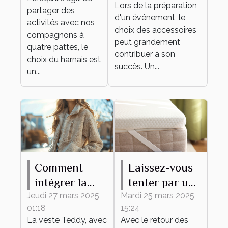
différentes
Lors de la préparation
parfait pour
partager des
d'un événement, le
activités
activités avec nos
votre
choix des accessoires
canines
compagnons à
événement
peut grandement
quatre pattes, le
contribuer à son
choix du harnais est
succès. Un...
un...
Comment
Laissez-vous
intégrer la
tenter par un
veste Teddy
surmatelas en
Jeudi 27 mars 2025
Mardi 25 mars 2025
01:18
15:24
dans des
laine mérinos,
La veste Teddy, avec
Avec le retour des
tenues
même en été !