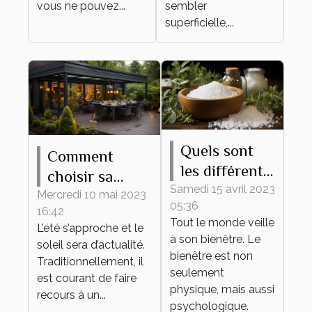
vous ne pouvez...
sembler
superficielle,...
Quels sont
Comment
les différents
choisir sa
bienfaits des
Samedi 15 avril 2023
pergola
Mercredi 10 mai 2023
05:36
sels de bain ?
16:42
bioclimatique ?
Tout le monde veille
L’été s’approche et le
à son bienêtre. Le
soleil sera d’actualité.
bienêtre est non
Traditionnellement, il
seulement
est courant de faire
physique, mais aussi
recours à un...
psychologique.