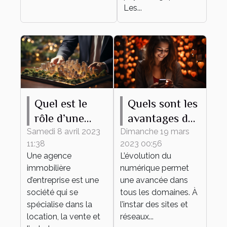
Les...
Quel est le
Quels sont les
rôle d’une
avantages du
agence
recours à un
Samedi 8 avril 2023
Dimanche 19 mars
11:38
2023 00:56
immobilière
site de
Une agence
L’évolution du
d’entreprise ?
rencontre ?
immobilière
numérique permet
d’entreprise est une
une avancée dans
société qui se
tous les domaines. À
spécialise dans la
l’instar des sites et
location, la vente et
réseaux...