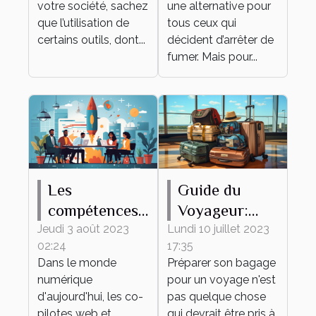
votre société, sachez
une alternative pour
que l’utilisation de
tous ceux qui
certains outils, dont...
décident d’arrêter de
fumer. Mais pour...
Les
Guide du
compétences
Voyageur:
clés d'un bon
Comment
Jeudi 3 août 2023
Lundi 10 juillet 2023
02:24
17:35
co-pilote web
Préparer son
Dans le monde
Préparer son bagage
et marketing
Bagage
numérique
pour un voyage n'est
d'aujourd'hui, les co-
pas quelque chose
pilotes web et
qui devrait être pris à