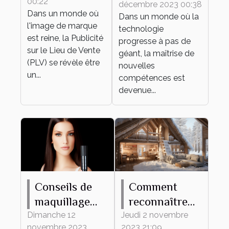
00:22
la mode
décembre 2023 00:38
de
Dans un monde où
Dans un monde où la
développement
l'image de marque
technologie
personnel et
est reine, la Publicité
progresse à pas de
sur le Lieu de Vente
professionnel
géant, la maîtrise de
(PLV) se révèle être
nouvelles
un...
compétences est
devenue...
Conseils de
Comment
maquillage
reconnaître
pour protéger
une maison
Dimanche 12
Jeudi 2 novembre
novembre 2023
2023 21:09