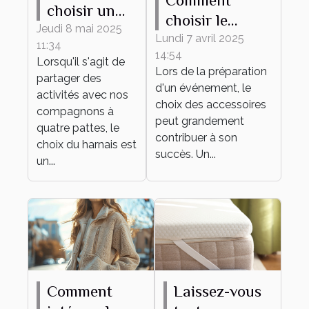
Comment
choisir un
choisir le
harnais
Jeudi 8 mai 2025
bracelet
Lundi 7 avril 2025
11:34
adapté à
14:54
personnalisable
Lorsqu'il s'agit de
différentes
Lors de la préparation
parfait pour
partager des
d'un événement, le
activités
activités avec nos
votre
choix des accessoires
canines
compagnons à
événement
peut grandement
quatre pattes, le
contribuer à son
choix du harnais est
succès. Un...
un...
Comment
Laissez-vous