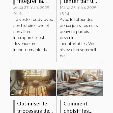
intégrer la
tenter par un
veste Teddy
surmatelas en
Jeudi 27 mars 2025
Mardi 25 mars 2025
01:18
15:24
dans des
laine mérinos,
La veste Teddy, avec
Avec le retour des
tenues
même en été !
son histoire riche et
beaux jours, les nuits
quotidiennes
son allure
peuvent parfois
intemporelle, est
devenir
devenue un
inconfortables. Vous
incontournable du...
rêvez d'un sommeil
de...
Optimiser le
Comment
processus de
choisir les