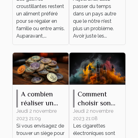
croustillantes restent
passer du temps
un aliment préféré
dans un pays autre
pour se régaler en
que le nôtre n’est
famille ou entre amis.
plus un problème.
Auparavant,...
Avoir juste les...
A combien
Comment
réaliser un
choisir son
tampon d'une
premier e-
Jeudi 2 novembre
Jeudi 2 novembre
2023 21:09
2023 21:08
société ?
liquide ?
Si vous envisagez de
Les cigarettes
trouver un siège pour
électroniques sont