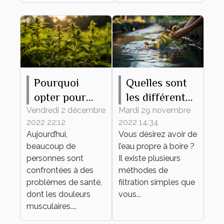
Pourquoi
Quelles sont
opter pour
les différentes
l’utilisation de
méthodes
Vendredi 2 décembre
Mardi 29 novembre
2022 22:12
2022 14:34
l’huile de
pour avoir de
Aujourd’hui,
Vous désirez avoir de
CBD ?
l’eau propre ?
beaucoup de
l’eau propre à boire ?
personnes sont
Il existe plusieurs
confrontées à des
méthodes de
problèmes de santé,
filtration simples que
dont les douleurs
vous...
musculaires....