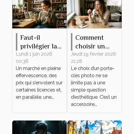
Faut-il
Comment
privilégier la
choisir un
rareté ou
porte-clés
Lundi 1 juin 2026
Jeudi 19 février 2026
00:36
21:28
l’attachement
photo idéal
Un marché en pleine
Le choix d’un porte-
émotionnel
pour vous ?
effervescence, des
clés photo ne se
pour sa
prix qui s’envolent sur
limite pas à une
collection de
certaines licences et,
simple question
en parallèle, une...
figurines ?
d’esthétique. C’est un
accessoire...