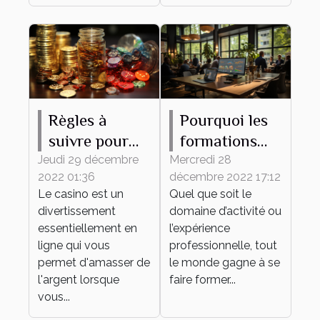
Règles à
Pourquoi les
suivre pour
formations
gagner de
continues
Jeudi 29 décembre
Mercredi 28
2022 01:36
décembre 2022 17:12
l'argent au
sont-elles
Le casino est un
Quel que soit le
casino en
importantes
divertissement
domaine d’activité ou
ligne
pour une
essentiellement en
l’expérience
entreprise ?
ligne qui vous
professionnelle, tout
permet d'amasser de
le monde gagne à se
l'argent lorsque
faire former...
vous...