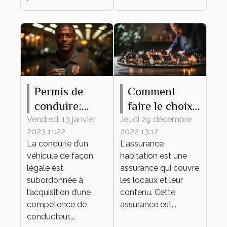
Permis de
Comment
conduire:
faire le choix
pourquoi
d'une bonne
Vendredi 13 janvier
Jeudi 29 décembre
2023 11:22
2022 13:12
l'obtenir ?
assurance
La conduite d’un
L'assurance
habitation ?
véhicule de façon
habitation est une
légale est
assurance qui couvre
subordonnée à
les locaux et leur
l’acquisition d’une
contenu. Cette
compétence de
assurance est...
conducteur....