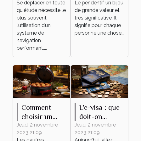
Se déplacer en toute
Le pendentif un bijou
système de
quiétude nécessite le
de grande valeur et
navigation ?
plus souvent
très significative. Il
l’utilisation d’un
signifie pour chaque
système de
personne une chose...
navigation
performant....
Comment
L’e-visa : que
choisir un
doit-on
gaufrier ?
savoir ?
Jeudi 2 novembre
Jeudi 2 novembre
2023 21:09
2023 21:09
Les gaufres
Aujourd’hui, allez