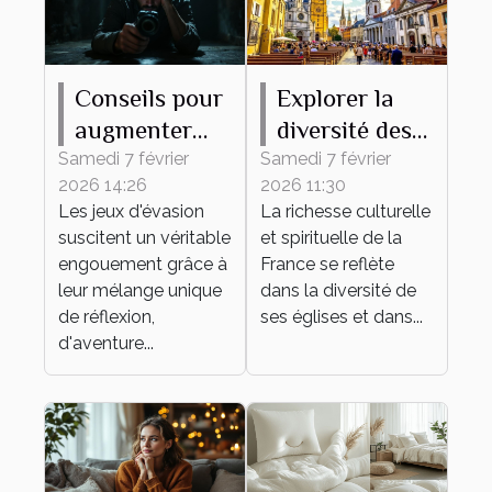
Conseils pour
Explorer la
augmenter
diversité des
vos chances
églises
Samedi 7 février
Samedi 7 février
2026 14:26
2026 11:30
de succès
françaises à
Les jeux d'évasion
La richesse culturelle
dans un jeu
travers leurs
suscitent un véritable
et spirituelle de la
d'évasion
messes
engouement grâce à
France se reflète
leur mélange unique
dans la diversité de
de réflexion,
ses églises et dans...
d'aventure...