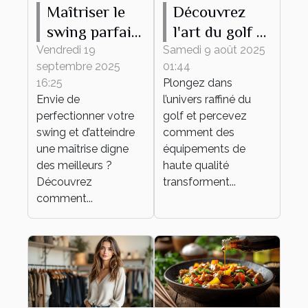
Maîtriser le
Découvrez
swing parfait :
l'art du golf à
conseils et
travers des
Vendredi 19
Samedi 9 août 2025
septembre 2025
01:44
techniques
équipements
16:25
Plongez dans
de haute
Envie de
l’univers raffiné du
qualité
perfectionner votre
golf et percevez
swing et d’atteindre
comment des
une maîtrise digne
équipements de
des meilleurs ?
haute qualité
Découvrez
transforment...
comment...