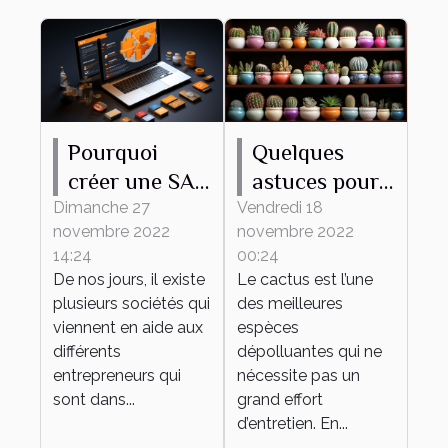
Pourquoi
Quelques
créer une SAS
astuces pour
en ligne ?
bien
Dimanche 27
Vendredi 18
novembre 2022
novembre 2022
entretenir son
14:24
00:24
mini cactus
De nos jours, il existe
Le cactus est l’une
plusieurs sociétés qui
des meilleures
viennent en aide aux
espèces
différents
dépolluantes qui ne
entrepreneurs qui
nécessite pas un
sont dans...
grand effort
d’entretien. En...