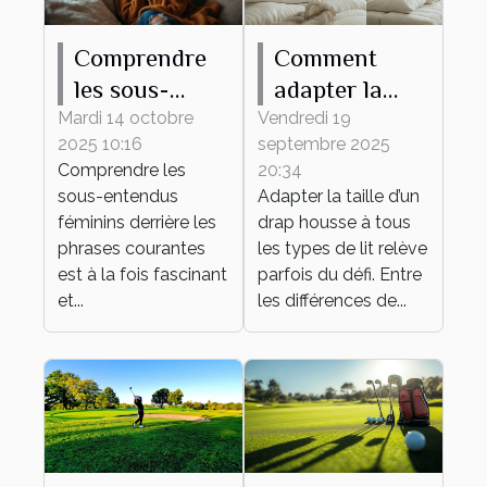
Comprendre
Comment
les sous-
adapter la
entendus
taille de votre
Mardi 14 octobre
Vendredi 19
2025 10:16
septembre 2025
féminins
drap housse à
Comprendre les
20:34
derrière les
tout type de
sous-entendus
Adapter la taille d’un
phrases
lit ?
féminins derrière les
drap housse à tous
courantes
phrases courantes
les types de lit relève
est à la fois fascinant
parfois du défi. Entre
et...
les différences de...