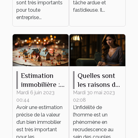
sont très importants
des clients ?
tâche ardue et
pour toute
fastidieuse. Il...
entreprise...
Estimation
Quelles sont
immobilière :
les raisons de
ce qu’il faut
l’infidélité de
Mardi 6 juin 2023
Mardi 30 mai 2023
00:44
02:08
savoir
l’homme dans
Avoir une estimation
L’infidélité de
un couple ?
précise de la valeur
l’homme est un
d’un bien immobilier
phénomène en
est très important
recrudescence au
pour les
sein des couples