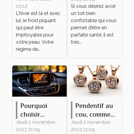
votre peau du
mal isolée ?
00:12
Si vous désirez avoir
froid hivernal
L'hiver est là et avec
un toit bien
lui, le froid piquant
confortable qui vous
qui peut être
permet d’être en
impitoyable pour
parfaite santé, il est
votre peau. Votre
très...
régime de...
Pourquoi
Pendentif au
choisir
cou, comment
MAPPY
bien en
Jeudi 2 novembre
Jeudi 2 novembre
2023 21:09
2023 21:09
comme
choisir ?