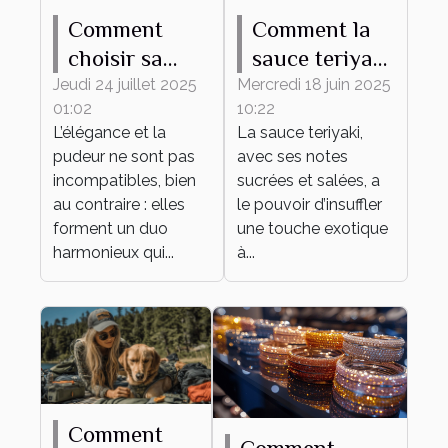
Comment
Comment la
choisir sa
sauce teriyaki
tenue
transforme
Jeudi 24 juillet 2025
Mercredi 18 juin 2025
01:02
10:22
élégante et
vos plats du
L’élégance et la
La sauce teriyaki,
pudique pour
quotidien
pudeur ne sont pas
avec ses notes
tout
incompatibles, bien
sucrées et salées, a
événement ?
au contraire : elles
le pouvoir d’insuffler
forment un duo
une touche exotique
harmonieux qui...
à...
Comment