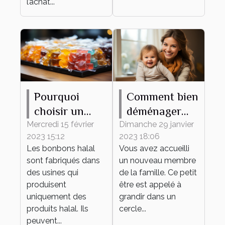
l’achat...
Pourquoi
Comment bien
choisir un
déménager
bonbon halal
avec votre
Mercredi 15 février
Dimanche 29 janvier
2023 15:12
2023 18:06
?
bébé ?
Les bonbons halal
Vous avez accueilli
sont fabriqués dans
un nouveau membre
des usines qui
de la famille. Ce petit
produisent
être est appelé à
uniquement des
grandir dans un
produits halal. Ils
cercle...
peuvent...