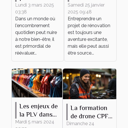
débarras pour
meilleurs
Lundi 3 mars 2025
Samedi 25 janvier
03:38
2025 09:48
un espace
matériaux
Dans un monde où
Entreprendre un
épuré et
pour votre
l'encombrement
projet de rénovation
fonctionnel
projet de
quotidien peut nuire
est toujours une
rénovation
à notre bien-être, il
aventure excitante,
est primordial de
mais elle peut aussi
réévaluer...
être source...
Les enjeux de
La formation
la PLV dans
de drone CPF
le secteur de
Mardi 5 mars 2024
comme outil
Dimanche 24