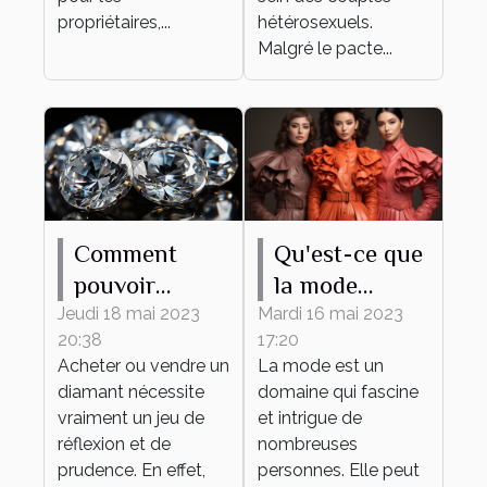
propriétaires,...
hétérosexuels.
Malgré le pacte...
Comment
Qu'est-ce que
pouvoir
la mode
estimer le prix
apporte ?
Jeudi 18 mai 2023
Mardi 16 mai 2023
20:38
17:20
d’un diamant
Acheter ou vendre un
La mode est un
?
diamant nécessite
domaine qui fascine
vraiment un jeu de
et intrigue de
réflexion et de
nombreuses
prudence. En effet,
personnes. Elle peut