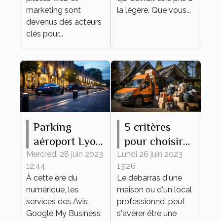
marketing sont
la légère. Que vous...
devenus des acteurs
clés pour...
Parking
5 critères
aéroport Lyon
pour choisir
: comment
une entreprise
Mercredi 28 juin 2023
Lundi 26 juin 2023
12:44
13:26
accroître sa
de débarras
À cette ère du
Le débarras d'une
réputation
numérique, les
maison ou d'un local
grâce aux
services des Avis
professionnel peut
témoignages
Google My Business
s'avérer être une