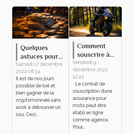
Comment
Quelques
souscrire à
astuces pour
une
Vendredi 9
trouver les
Samedi 17 décembre
décembre 2022
assurance
2022 08:34
meilleurs jeux
12:42
Il est de nos jours
moto en
de
Le contrat de
possible de bel et
ligne?
cryptomonnaie
souscription d’une
bien gagner de la
assurance pour
cryptomonnaie sans
moto peut être
avoir à débourser un
établi en ligne
sou. Ceci...
comme agence.
Pour...