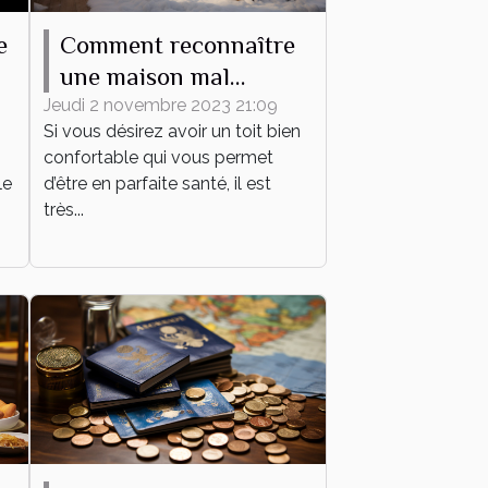
e
Comment reconnaître
une maison mal
l
isolée ?
Jeudi 2 novembre 2023 21:09
Si vous désirez avoir un toit bien
confortable qui vous permet
le
d’être en parfaite santé, il est
très...