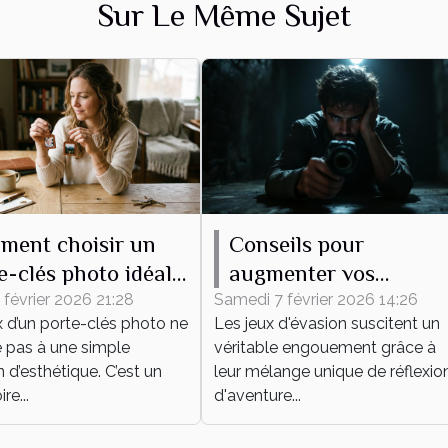
Sur Le Même Sujet
ment choisir un
Conseils pour
e-clés photo idéal
augmenter vos
 vous ?
chances de succès
 février 2026 21:28
Samedi 7 février 2026 14:26
x d’un porte-clés photo ne
Les jeux d'évasion suscitent un
dans un jeu d'évasion
e pas à une simple
véritable engouement grâce à
 d’esthétique. C’est un
leur mélange unique de réflexion
re...
d'aventure...