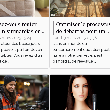
sez-vous tenter
Optimiser le processu
un surmatelas en
de débarras pour un
e mérinos, même en
espace épuré et
5 mars 2025 15:24
Lundi 3 mars 2025 03:38
retour des beaux jours,
Dans un monde où
fonctionnel
s peuvent parfois devenir
l'encombrement quotidien peut
tables. Vous rêvez d'un
nuire à notre bien-être, il est
de...
primordial de réévaluer...