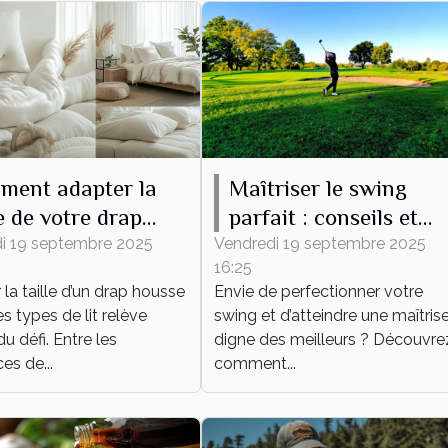
ment adapter la
Maîtriser le swing
le de votre drap
parfait : conseils et
se à tout type de
techniques
i 19 septembre 2025
Vendredi 19 septembre 2025
16:25
la taille d’un drap housse
Envie de perfectionner votre
es types de lit relève
swing et d’atteindre une maîtris
du défi. Entre les
digne des meilleurs ? Découvre
es de...
comment...