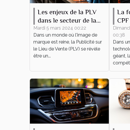
Les enjeux de la PLV
La f
dans le secteur de la
CPF 
mode
dév
Mardi 5 mars 2024 00:22
Dimanc
Dans un monde où l'image de
00:38
pers
marque est reine, la Publicité sur
Dans un
prof
le Lieu de Vente (PLV) se révèle
technol
être un...
géant, l
compéte