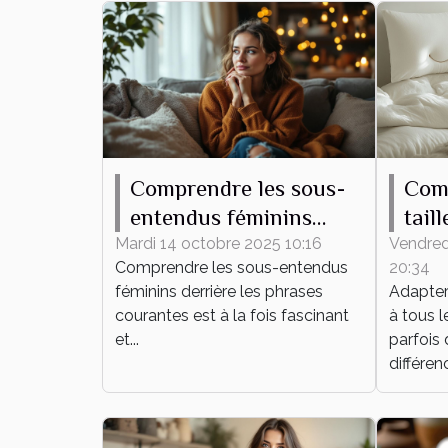
Comprendre les sous-
Com
entendus féminins
tail
derrière les phrases
hous
Mardi 14 octobre 2025 10:16
Vendred
Comprendre les sous-entendus
20:34
courantes
lit ?
féminins derrière les phrases
Adapter 
courantes est à la fois fascinant
à tous l
et...
parfois 
différenc