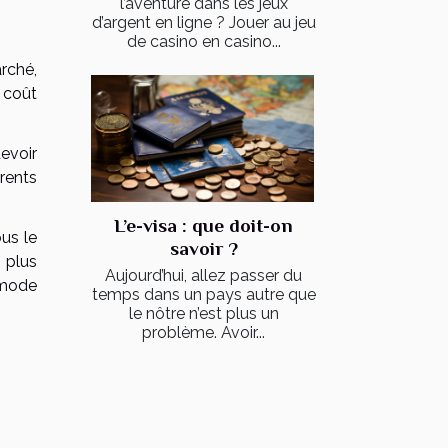
l’aventure dans les jeux
d’argent en ligne ? Jouer au jeu
de casino en casino...
rché,
 coût
evoir
érents
L’e-visa : que doit-on
us le
savoir ?
n plus
Aujourd’hui, allez passer du
mmode
temps dans un pays autre que
le nôtre n’est plus un
problème. Avoir...