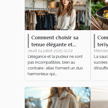
Comment choisir sa
Com
tenue élégante et
teri
pudique pour tout
plat
Jeudi 24 juillet 2025 01:02
Mercredi
L’élégance et la pudeur ne sont
La sauce
événement ?
pas incompatibles, bien au
sucrées 
contraire : elles forment un duo
d’insuff
harmonieux qui...