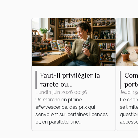
Faut-il privilégier la
Com
rareté ou
port
l’attachement
pour
Lundi 1 juin 2026 00:36
Jeudi 19
Un marché en pleine
Le choi
émotionnel pour sa
effervescence, des prix qui
se limit
collection de figurines
s’envolent sur certaines licences
question
?
et, en parallèle, une...
accessoi