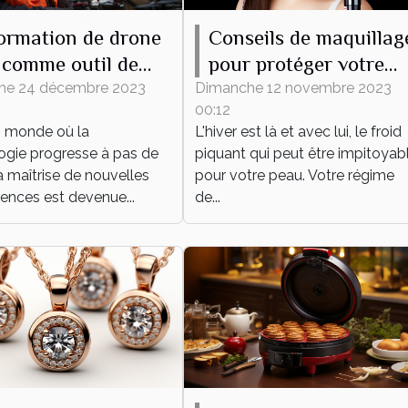
ormation de drone
Conseils de maquillag
comme outil de
pour protéger votre
eloppement
peau du froid hiverna
he 24 décembre 2023
Dimanche 12 novembre 2023
00:12
onnel et
 monde où la
L'hiver est là et avec lui, le froid
essionnel
ogie progresse à pas de
piquant qui peut être impitoyab
a maîtrise de nouvelles
pour votre peau. Votre régime
nces est devenue...
de...