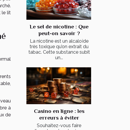
arché.
e lit
Le sel de nicotine : Que
peut-on savoir ?
né
La nicotine est un alcaloïde
très toxique qu’on extrait du
tabac. Cette substance subit
un...
normal
érents
table,
uveau
bre à
Casino en ligne : les
ux de
erreurs à éviter
Souhaitez-vous faire