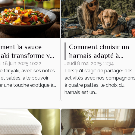
ment la sauce
Comment choisir un
yaki transforme vos
harnais adapté à
s du quotidien
différentes activités
 18 juin 2025 10:22
Jeudi 8 mai 2025 11:34
 teriyaki, avec ses notes
Lorsqu'il s'agit de partager des
canines
et salées, a le pouvoir
activités avec nos compagnon
ler une touche exotique à...
à quatre pattes, le choix du
harnais est un...