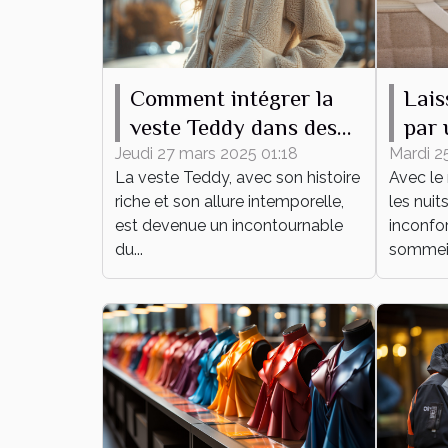
Comment intégrer la
Lais
veste Teddy dans des
par 
tenues quotidiennes
lain
Jeudi 27 mars 2025 01:18
Mardi 2
La veste Teddy, avec son histoire
Avec le 
été !
riche et son allure intemporelle,
les nuit
est devenue un incontournable
inconfor
du...
sommeil 