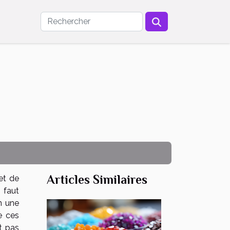
Articles Similaires
et de
 faut
n une
e ces
t pas