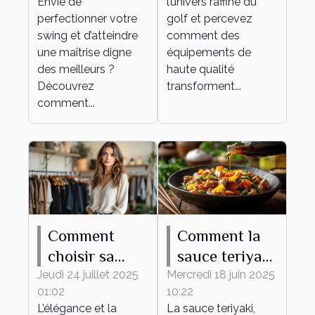
Envie de
l’univers raffiné du
qualité
perfectionner votre
golf et percevez
swing et d’atteindre
comment des
une maîtrise digne
équipements de
des meilleurs ?
haute qualité
Découvrez
transforment...
comment...
Comment
Comment la
choisir sa
sauce teriyaki
tenue
transforme
Jeudi 24 juillet 2025
Mercredi 18 juin 2025
01:02
10:22
élégante et
vos plats du
L’élégance et la
La sauce teriyaki,