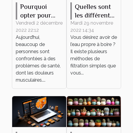
Pourquoi
Quelles sont
opter pour
les différentes
l’utilisation de
méthodes
Vendredi 2 décembre
Mardi 29 novembre
2022 22:12
2022 14:34
l’huile de
pour avoir de
Aujourd’hui,
Vous désirez avoir de
CBD ?
l’eau propre ?
beaucoup de
l’eau propre à boire ?
personnes sont
Il existe plusieurs
confrontées à des
méthodes de
problèmes de santé,
filtration simples que
dont les douleurs
vous...
musculaires....