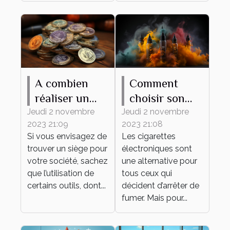
A combien
Comment
réaliser un
choisir son
tampon d'une
premier e-
Jeudi 2 novembre
Jeudi 2 novembre
2023 21:09
2023 21:08
société ?
liquide ?
Si vous envisagez de
Les cigarettes
trouver un siège pour
électroniques sont
votre société, sachez
une alternative pour
que l’utilisation de
tous ceux qui
certains outils, dont...
décident d’arrêter de
fumer. Mais pour...