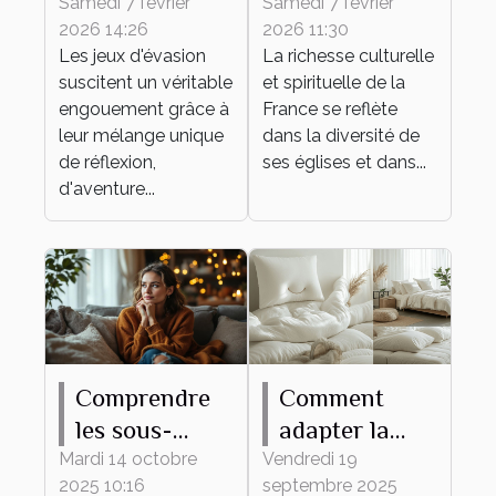
vos chances
églises
Samedi 7 février
Samedi 7 février
2026 14:26
2026 11:30
de succès
françaises à
Les jeux d'évasion
La richesse culturelle
dans un jeu
travers leurs
suscitent un véritable
et spirituelle de la
d'évasion
messes
engouement grâce à
France se reflète
leur mélange unique
dans la diversité de
de réflexion,
ses églises et dans...
d'aventure...
Comprendre
Comment
les sous-
adapter la
entendus
taille de votre
Mardi 14 octobre
Vendredi 19
2025 10:16
septembre 2025
féminins
drap housse à