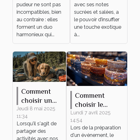
pudique pour
quotidien
pudeur ne sont pas
avec ses notes
tout
incompatibles, bien
sucrées et salées, a
événement ?
au contraire : elles
le pouvoir d’insuffler
forment un duo
une touche exotique
harmonieux qui...
à...
Comment
Comment
choisir un
choisir le
harnais
Jeudi 8 mai 2025
bracelet
Lundi 7 avril 2025
11:34
adapté à
14:54
personnalisable
Lorsqu'il s'agit de
différentes
Lors de la préparation
parfait pour
partager des
d'un événement, le
activités
activités avec nos