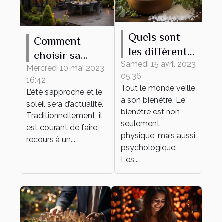
Quels sont
Comment
les différents
choisir sa
bienfaits des
Samedi 15 avril 2023
pergola
Mercredi 10 mai 2023
05:36
sels de bain ?
16:42
bioclimatique ?
Tout le monde veille
L’été s’approche et le
à son bienêtre. Le
soleil sera d’actualité.
bienêtre est non
Traditionnellement, il
seulement
est courant de faire
physique, mais aussi
recours à un...
psychologique.
Les...