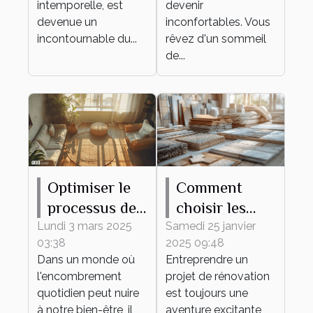
intemporelle, est
devenir
devenue un
inconfortables. Vous
incontournable du...
rêvez d'un sommeil
de...
Optimiser le
Comment
processus de
choisir les
débarras pour
meilleurs
Lundi 3 mars 2025
Samedi 25 janvier
03:38
2025 09:48
un espace
matériaux
Dans un monde où
Entreprendre un
épuré et
pour votre
l'encombrement
projet de rénovation
fonctionnel
projet de
quotidien peut nuire
est toujours une
rénovation
à notre bien-être, il
aventure excitante,