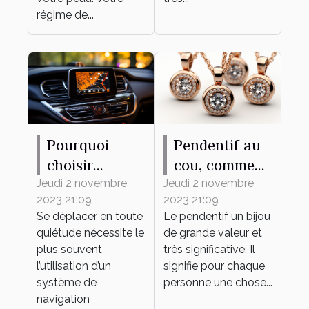
régime de...
Pourquoi
Pendentif au
choisir
cou, comment
MAPPY
bien en
Jeudi 2 novembre
Jeudi 2 novembre
2023 21:09
2023 21:09
comme
choisir ?
Se déplacer en toute
Le pendentif un bijou
système de
quiétude nécessite le
de grande valeur et
navigation ?
plus souvent
très significative. Il
l’utilisation d’un
signifie pour chaque
système de
personne une chose...
navigation