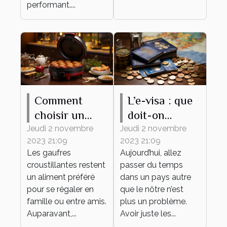
performant....
Comment
L’e-visa : que
choisir un
doit-on
gaufrier ?
savoir ?
Jeudi 2 novembre
Jeudi 2 novembre
2023 21:09
2023 21:09
Les gaufres
Aujourd’hui, allez
croustillantes restent
passer du temps
un aliment préféré
dans un pays autre
pour se régaler en
que le nôtre n’est
famille ou entre amis.
plus un problème.
Auparavant,...
Avoir juste les...