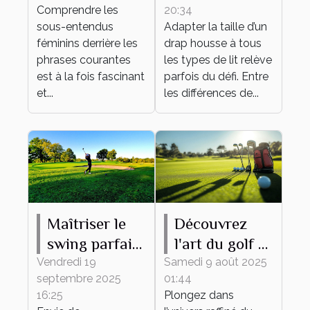
Comprendre les
20:34
derrière les
tout type de
sous-entendus
Adapter la taille d’un
phrases
lit ?
féminins derrière les
drap housse à tous
courantes
phrases courantes
les types de lit relève
est à la fois fascinant
parfois du défi. Entre
et...
les différences de...
Maîtriser le
Découvrez
swing parfait :
l'art du golf à
conseils et
travers des
Vendredi 19
Samedi 9 août 2025
septembre 2025
01:44
techniques
équipements
16:25
Plongez dans
de haute