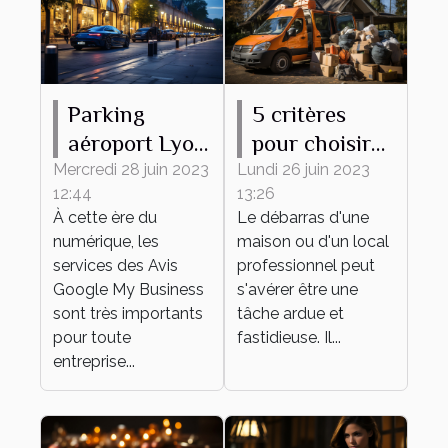
Parking
5 critères
aéroport Lyon
pour choisir
: comment
une entreprise
Mercredi 28 juin 2023
Lundi 26 juin 2023
12:44
13:26
accroître sa
de débarras
À cette ère du
Le débarras d'une
réputation
numérique, les
maison ou d'un local
grâce aux
services des Avis
professionnel peut
témoignages
Google My Business
s'avérer être une
sont très importants
des clients ?
tâche ardue et
pour toute
fastidieuse. Il...
entreprise...