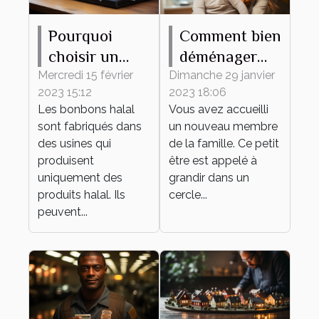
Pourquoi
Comment bien
choisir un
déménager
bonbon halal
avec votre
Mercredi 15 février
Dimanche 29 janvier
2023 15:12
2023 18:06
?
bébé ?
Les bonbons halal
Vous avez accueilli
sont fabriqués dans
un nouveau membre
des usines qui
de la famille. Ce petit
produisent
être est appelé à
uniquement des
grandir dans un
produits halal. Ils
cercle...
peuvent...