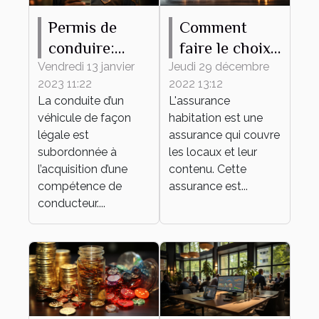
Permis de
Comment
conduire:
faire le choix
pourquoi
d'une bonne
Vendredi 13 janvier
Jeudi 29 décembre
2023 11:22
2022 13:12
l'obtenir ?
assurance
La conduite d’un
L'assurance
habitation ?
véhicule de façon
habitation est une
légale est
assurance qui couvre
subordonnée à
les locaux et leur
l’acquisition d’une
contenu. Cette
compétence de
assurance est...
conducteur....