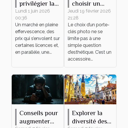
privilégier la
choisir un
rareté ou
porte-clés
Lundi 1 juin 2026
Jeudi 19 février 2026
00:36
21:28
l’attachement
photo idéal
Un marché en pleine
Le choix d’un porte-
émotionnel
pour vous ?
effervescence, des
clés photo ne se
pour sa
prix qui s’envolent sur
limite pas à une
collection de
certaines licences et,
simple question
en parallèle, une...
figurines ?
d’esthétique. C’est un
accessoire...
Conseils pour
Explorer la
augmenter
diversité des