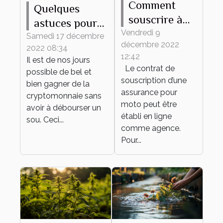
Comment
Quelques
souscrire à
astuces pour
une
Vendredi 9
trouver les
Samedi 17 décembre
décembre 2022
assurance
2022 08:34
meilleurs jeux
12:42
Il est de nos jours
moto en
de
Le contrat de
possible de bel et
ligne?
cryptomonnaie
souscription d’une
bien gagner de la
assurance pour
cryptomonnaie sans
moto peut être
avoir à débourser un
établi en ligne
sou. Ceci...
comme agence.
Pour...