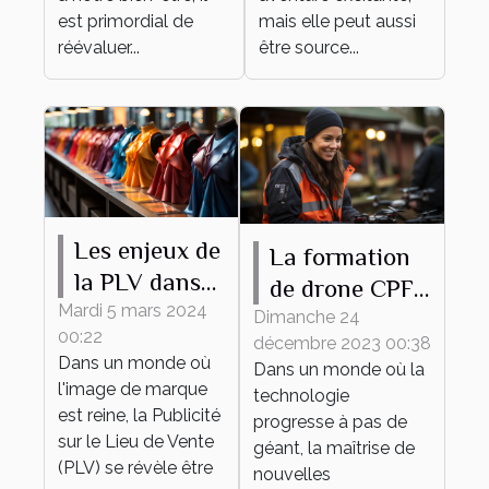
est primordial de
mais elle peut aussi
réévaluer...
être source...
Les enjeux de
La formation
la PLV dans
de drone CPF
le secteur de
Mardi 5 mars 2024
comme outil
Dimanche 24
00:22
la mode
décembre 2023 00:38
de
Dans un monde où
Dans un monde où la
développement
l'image de marque
technologie
personnel et
est reine, la Publicité
progresse à pas de
sur le Lieu de Vente
professionnel
géant, la maîtrise de
(PLV) se révèle être
nouvelles