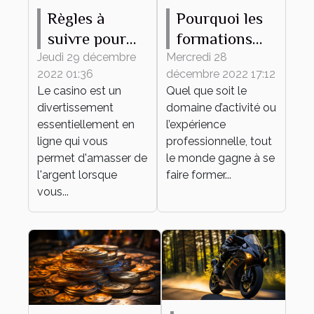
Règles à
Pourquoi les
suivre pour
formations
gagner de
continues
Jeudi 29 décembre
Mercredi 28
2022 01:36
décembre 2022 17:12
l'argent au
sont-elles
Le casino est un
Quel que soit le
casino en
importantes
divertissement
domaine d’activité ou
ligne
pour une
essentiellement en
l’expérience
entreprise ?
ligne qui vous
professionnelle, tout
permet d'amasser de
le monde gagne à se
l'argent lorsque
faire former...
vous...