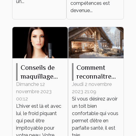
un...
compétences est
devenue...
Conseils de
Comment
maquillage
reconnaître
pour protéger
une maison
Dimanche 12
Jeudi 2 novembre
novembre 2023
2023 21:09
votre peau du
mal isolée ?
00:12
Si vous désirez avoir
froid hivernal
L'hiver est là et avec
un toit bien
lui, le froid piquant
confortable qui vous
qui peut être
permet d’être en
impitoyable pour
parfaite santé, il est
votre peau. Votre
très...