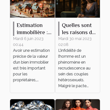
Estimation
Quelles sont
immobilière :
les raisons de
ce qu’il faut
l’infidélité de
Mardi 6 juin 2023
Mardi 30 mai 2023
00:44
02:08
savoir
l’homme dans
Avoir une estimation
L’infidélité de
un couple ?
précise de la valeur
l’homme est un
d’un bien immobilier
phénomène en
est très important
recrudescence au
pour les
sein des couples
propriétaires,...
hétérosexuels.
Malgré le pacte...