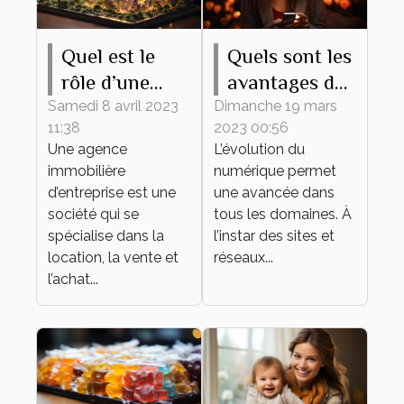
Quel est le
Quels sont les
rôle d’une
avantages du
agence
recours à un
Samedi 8 avril 2023
Dimanche 19 mars
11:38
2023 00:56
immobilière
site de
Une agence
L’évolution du
d’entreprise ?
rencontre ?
immobilière
numérique permet
d’entreprise est une
une avancée dans
société qui se
tous les domaines. À
spécialise dans la
l’instar des sites et
location, la vente et
réseaux...
l’achat...