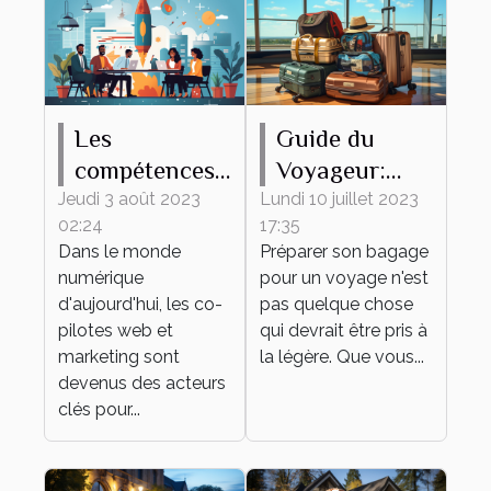
Les
Guide du
compétences
Voyageur:
clés d'un bon
Comment
Jeudi 3 août 2023
Lundi 10 juillet 2023
02:24
17:35
co-pilote web
Préparer son
Dans le monde
Préparer son bagage
et marketing
Bagage
numérique
pour un voyage n'est
d'aujourd'hui, les co-
pas quelque chose
pilotes web et
qui devrait être pris à
marketing sont
la légère. Que vous...
devenus des acteurs
clés pour...