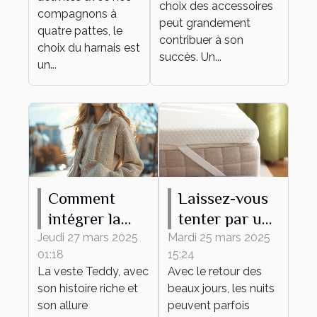
votre
choix des accessoires
canines
compagnons à
événement
peut grandement
quatre pattes, le
contribuer à son
choix du harnais est
succès. Un...
un...
Comment
Laissez-vous
intégrer la
tenter par un
veste Teddy
surmatelas en
Jeudi 27 mars 2025
Mardi 25 mars 2025
01:18
15:24
dans des
laine mérinos,
La veste Teddy, avec
Avec le retour des
tenues
même en été !
son histoire riche et
beaux jours, les nuits
quotidiennes
son allure
peuvent parfois