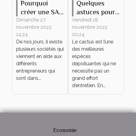
Pourquoi
Quelques
créer une SAS
astuces pour
en ligne ?
bien
Dimanche 27
Vendredi 18
novembre 2022
novembre 2022
entretenir son
14:24
00:24
mini cactus
De nos jours, il existe
Le cactus est l’une
plusieurs sociétés qui
des meilleures
viennent en aide aux
espèces
différents
dépolluantes qui ne
entrepreneurs qui
nécessite pas un
sont dans...
grand effort
d’entretien. En...
Economie