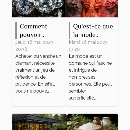
Comment
Qu'est-ce que
pouvoir
la mode
estimer le prix
apporte ?
Jeudi 18 mai 2023
Mardi 16 mai 2023
20:38
17:20
d’un diamant
Acheter ou vendre un
La mode est un
?
diamant nécessite
domaine qui fascine
vraiment un jeu de
et intrigue de
réflexion et de
nombreuses
prudence. En effet,
personnes. Elle peut
vous ne pouvez...
sembler
superficielle,...