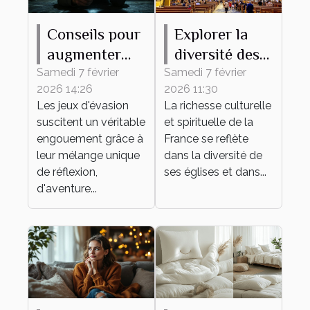
Conseils pour
Explorer la
augmenter
diversité des
vos chances
églises
Samedi 7 février
Samedi 7 février
2026 14:26
2026 11:30
de succès
françaises à
Les jeux d'évasion
La richesse culturelle
dans un jeu
travers leurs
suscitent un véritable
et spirituelle de la
d'évasion
messes
engouement grâce à
France se reflète
leur mélange unique
dans la diversité de
de réflexion,
ses églises et dans...
d'aventure...