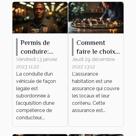
Permis de
Comment
conduire:
faire le choix
pourquoi
d'une bonne
Vendredi 13 janvier
Jeudi 29 décembre
2023 11:22
2022 13:12
l'obtenir ?
assurance
La conduite d’un
L'assurance
habitation ?
véhicule de façon
habitation est une
légale est
assurance qui couvre
subordonnée à
les locaux et leur
l’acquisition d’une
contenu. Cette
compétence de
assurance est...
conducteur....