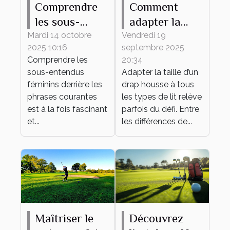
Comprendre
Comment
les sous-
adapter la
entendus
taille de votre
Mardi 14 octobre
Vendredi 19
2025 10:16
septembre 2025
féminins
drap housse à
Comprendre les
20:34
derrière les
tout type de
sous-entendus
Adapter la taille d’un
phrases
lit ?
féminins derrière les
drap housse à tous
courantes
phrases courantes
les types de lit relève
est à la fois fascinant
parfois du défi. Entre
et...
les différences de...
Maîtriser le
Découvrez