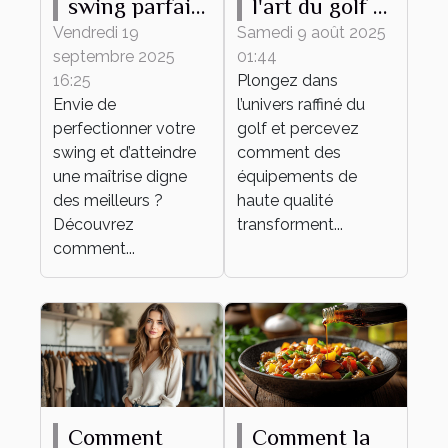
swing parfait :
l'art du golf à
conseils et
travers des
Vendredi 19
Samedi 9 août 2025
septembre 2025
01:44
techniques
équipements
16:25
Plongez dans
de haute
Envie de
l’univers raffiné du
qualité
perfectionner votre
golf et percevez
swing et d’atteindre
comment des
une maîtrise digne
équipements de
des meilleurs ?
haute qualité
Découvrez
transforment...
comment...
Comment
Comment la