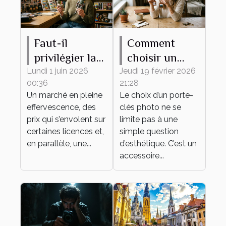
Faut-il
Comment
privilégier la
choisir un
rareté ou
porte-clés
Lundi 1 juin 2026
Jeudi 19 février 2026
00:36
21:28
l’attachement
photo idéal
Un marché en pleine
Le choix d’un porte-
émotionnel
pour vous ?
effervescence, des
clés photo ne se
pour sa
prix qui s’envolent sur
limite pas à une
collection de
certaines licences et,
simple question
en parallèle, une...
figurines ?
d’esthétique. C’est un
accessoire...