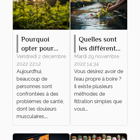
Pourquoi
Quelles sont
opter pour
les différentes
l’utilisation de
méthodes
Vendredi 2 décembre
Mardi 29 novembre
2022 22:12
2022 14:34
l’huile de
pour avoir de
Aujourd’hui,
Vous désirez avoir de
CBD ?
l’eau propre ?
beaucoup de
l’eau propre à boire ?
personnes sont
Il existe plusieurs
confrontées à des
méthodes de
problèmes de santé,
filtration simples que
dont les douleurs
vous...
musculaires....