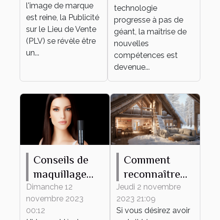
développement
l'image de marque
technologie
personnel et
est reine, la Publicité
progresse à pas de
sur le Lieu de Vente
professionnel
géant, la maîtrise de
(PLV) se révèle être
nouvelles
un...
compétences est
devenue...
Conseils de
Comment
maquillage
reconnaître
pour protéger
une maison
Dimanche 12
Jeudi 2 novembre
novembre 2023
2023 21:09
votre peau du
mal isolée ?
00:12
Si vous désirez avoir
froid hivernal