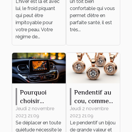
L'hiver est là et avec
un toit bien
lui, le froid piquant
confortable qui vous
qui peut être
permet d’être en
impitoyable pour
parfaite santé, il est
votre peau. Votre
très...
régime de...
Pourquoi
Pendentif au
choisir
cou, comment
MAPPY
bien en
Jeudi 2 novembre
Jeudi 2 novembre
2023 21:09
2023 21:09
comme
choisir ?
Se déplacer en toute
Le pendentif un bijou
système de
quiétude nécessite le
de grande valeur et