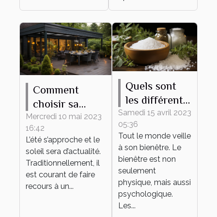
Quels sont
Comment
les différents
choisir sa
bienfaits des
Samedi 15 avril 2023
pergola
Mercredi 10 mai 2023
05:36
sels de bain ?
16:42
bioclimatique ?
Tout le monde veille
L’été s’approche et le
à son bienêtre. Le
soleil sera d’actualité.
bienêtre est non
Traditionnellement, il
seulement
est courant de faire
physique, mais aussi
recours à un...
psychologique.
Les...