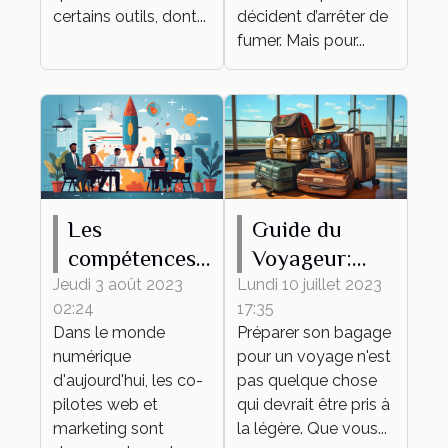
certains outils, dont...
décident d’arrêter de
fumer. Mais pour...
Les
Guide du
compétences
Voyageur:
clés d'un bon
Comment
Jeudi 3 août 2023
Lundi 10 juillet 2023
02:24
17:35
co-pilote web
Préparer son
Dans le monde
Préparer son bagage
et marketing
Bagage
numérique
pour un voyage n'est
d'aujourd'hui, les co-
pas quelque chose
pilotes web et
qui devrait être pris à
marketing sont
la légère. Que vous...