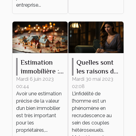
entreprise...
Estimation
Quelles sont
immobilière :
les raisons de
ce qu’il faut
l’infidélité de
Mardi 6 juin 2023
Mardi 30 mai 2023
00:44
02:08
savoir
l’homme dans
Avoir une estimation
L’infidélité de
un couple ?
précise de la valeur
l’homme est un
d’un bien immobilier
phénomène en
est très important
recrudescence au
pour les
sein des couples
propriétaires,...
hétérosexuels.