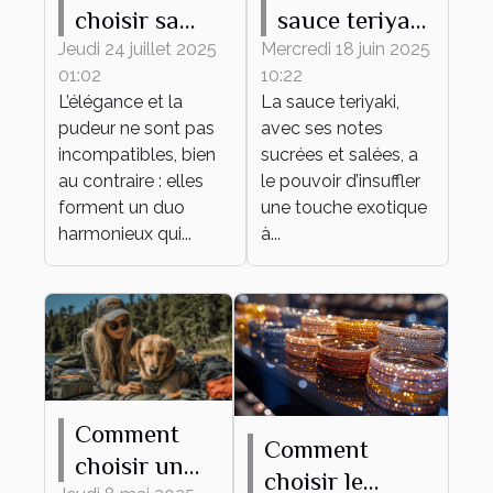
choisir sa
sauce teriyaki
tenue
transforme
Jeudi 24 juillet 2025
Mercredi 18 juin 2025
01:02
10:22
élégante et
vos plats du
L’élégance et la
La sauce teriyaki,
pudique pour
quotidien
pudeur ne sont pas
avec ses notes
tout
incompatibles, bien
sucrées et salées, a
événement ?
au contraire : elles
le pouvoir d’insuffler
forment un duo
une touche exotique
harmonieux qui...
à...
Comment
Comment
choisir un
choisir le