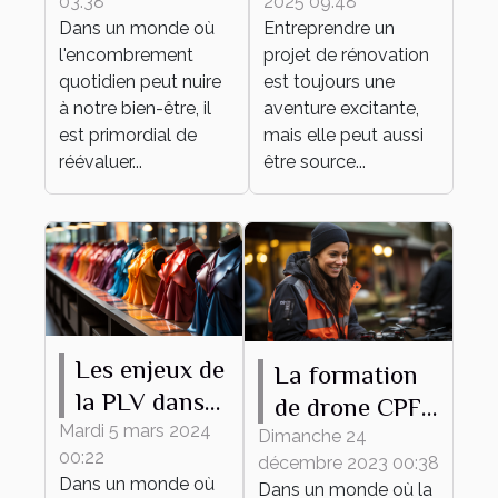
03:38
2025 09:48
un espace
matériaux
Dans un monde où
Entreprendre un
épuré et
pour votre
l'encombrement
projet de rénovation
fonctionnel
projet de
quotidien peut nuire
est toujours une
rénovation
à notre bien-être, il
aventure excitante,
est primordial de
mais elle peut aussi
réévaluer...
être source...
Les enjeux de
La formation
la PLV dans
de drone CPF
le secteur de
Mardi 5 mars 2024
comme outil
Dimanche 24
00:22
la mode
décembre 2023 00:38
de
Dans un monde où
Dans un monde où la