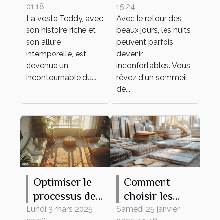
01:18
15:24
dans des
laine mérinos,
La veste Teddy, avec
Avec le retour des
tenues
même en été !
son histoire riche et
beaux jours, les nuits
quotidiennes
son allure
peuvent parfois
intemporelle, est
devenir
devenue un
inconfortables. Vous
incontournable du...
rêvez d'un sommeil
de...
Optimiser le
Comment
processus de
choisir les
débarras pour
meilleurs
Lundi 3 mars 2025
Samedi 25 janvier