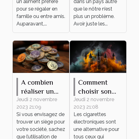
un aliment préféré
dans un pays autre
pour se régaler en
que le nôtre n’est
famille ou entre amis.
plus un problème.
Auparavant,...
Avoir juste les...
A combien
Comment
réaliser un
choisir son
tampon d'une
premier e-
Jeudi 2 novembre
Jeudi 2 novembre
2023 21:09
2023 21:08
société ?
liquide ?
Si vous envisagez de
Les cigarettes
trouver un siège pour
électroniques sont
votre société, sachez
une alternative pour
que l’utilisation de
tous ceux qui