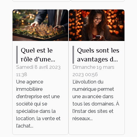
Quel est le
Quels sont les
rôle d’une
avantages du
agence
recours à un
Samedi 8 avril 2023
Dimanche 19 mars
11:38
2023 00:56
immobilière
site de
Une agence
L’évolution du
d’entreprise ?
rencontre ?
immobilière
numérique permet
d’entreprise est une
une avancée dans
société qui se
tous les domaines. À
spécialise dans la
l’instar des sites et
location, la vente et
réseaux...
l’achat...