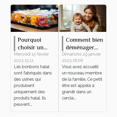
Pourquoi
Comment bien
choisir un
déménager
bonbon halal
avec votre
Mercredi 15 février
Dimanche 29 janvier
2023 15:12
2023 18:06
?
bébé ?
Les bonbons halal
Vous avez accueilli
sont fabriqués dans
un nouveau membre
des usines qui
de la famille. Ce petit
produisent
être est appelé à
uniquement des
grandir dans un
produits halal. Ils
cercle...
peuvent...