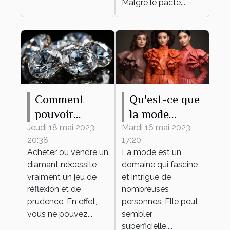
Malgré le pacte...
Comment
Qu'est-ce que
pouvoir
la mode
estimer le prix
apporte ?
Jeudi 18 mai 2023
Mardi 16 mai 2023
20:38
17:20
d’un diamant
Acheter ou vendre un
La mode est un
?
diamant nécessite
domaine qui fascine
vraiment un jeu de
et intrigue de
réflexion et de
nombreuses
prudence. En effet,
personnes. Elle peut
vous ne pouvez...
sembler
superficielle,...