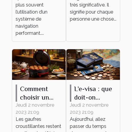
navigation ?
plus souvent
très significative. Il
l’utilisation d’un
signifie pour chaque
système de
personne une chose...
navigation
performant....
Comment
L’e-visa : que
choisir un
doit-on
gaufrier ?
savoir ?
Jeudi 2 novembre
Jeudi 2 novembre
2023 21:09
2023 21:09
Les gaufres
Aujourd’hui, allez
croustillantes restent
passer du temps