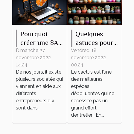
Pourquoi
Quelques
créer une SAS
astuces pour
en ligne ?
bien
Dimanche 27
Vendredi 18
novembre 2022
novembre 2022
entretenir son
14:24
00:24
mini cactus
De nos jours, il existe
Le cactus est l’une
plusieurs sociétés qui
des meilleures
viennent en aide aux
espèces
différents
dépolluantes qui ne
entrepreneurs qui
nécessite pas un
sont dans...
grand effort
d’entretien. En...