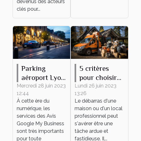
devenus des acteurs
clés pour...
Parking
5 critères
aéroport Lyon
pour choisir
: comment
une entreprise
Mercredi 28 juin 2023
Lundi 26 juin 2023
12:44
13:26
accroître sa
de débarras
À cette ère du
Le débarras d'une
réputation
numérique, les
maison ou d'un local
grâce aux
services des Avis
professionnel peut
témoignages
Google My Business
s'avérer être une
sont très importants
des clients ?
tâche ardue et
pour toute
fastidieuse. Il...