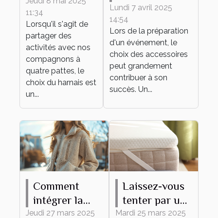
harnais
Jeudi 8 mai 2025
bracelet
Lundi 7 avril 2025
11:34
adapté à
14:54
personnalisable
Lorsqu'il s'agit de
différentes
Lors de la préparation
parfait pour
partager des
d'un événement, le
activités
activités avec nos
votre
choix des accessoires
canines
compagnons à
événement
peut grandement
quatre pattes, le
contribuer à son
choix du harnais est
succès. Un...
un...
Comment
Laissez-vous
intégrer la
tenter par un
veste Teddy
surmatelas en
Jeudi 27 mars 2025
Mardi 25 mars 2025