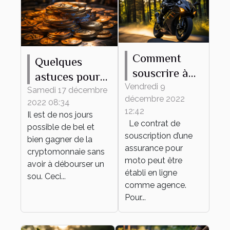
Comment
Quelques
souscrire à
astuces pour
une
Vendredi 9
trouver les
Samedi 17 décembre
décembre 2022
assurance
2022 08:34
meilleurs jeux
12:42
Il est de nos jours
moto en
de
Le contrat de
possible de bel et
ligne?
cryptomonnaie
souscription d’une
bien gagner de la
assurance pour
cryptomonnaie sans
moto peut être
avoir à débourser un
établi en ligne
sou. Ceci...
comme agence.
Pour...