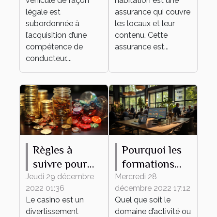
véhicule de façon
habitation est une
légale est
assurance qui couvre
subordonnée à
les locaux et leur
l’acquisition d’une
contenu. Cette
compétence de
assurance est...
conducteur....
Règles à
Pourquoi les
suivre pour
formations
gagner de
continues
Jeudi 29 décembre
Mercredi 28
2022 01:36
décembre 2022 17:12
l'argent au
sont-elles
Le casino est un
Quel que soit le
casino en
importantes
divertissement
domaine d’activité ou