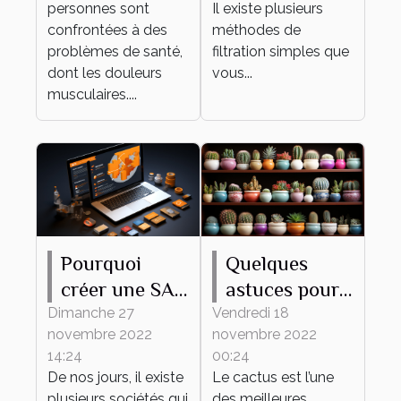
personnes sont
Il existe plusieurs
confrontées à des
méthodes de
problèmes de santé,
filtration simples que
dont les douleurs
vous...
musculaires....
Pourquoi
Quelques
créer une SAS
astuces pour
en ligne ?
bien
Dimanche 27
Vendredi 18
novembre 2022
novembre 2022
entretenir son
14:24
00:24
mini cactus
De nos jours, il existe
Le cactus est l’une
plusieurs sociétés qui
des meilleures