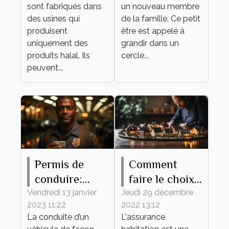
sont fabriqués dans
un nouveau membre
des usines qui
de la famille. Ce petit
produisent
être est appelé à
uniquement des
grandir dans un
produits halal. Ils
cercle...
peuvent...
Permis de
Comment
conduire:
faire le choix
pourquoi
d'une bonne
Vendredi 13 janvier
Jeudi 29 décembre
2023 11:22
2022 13:12
l'obtenir ?
assurance
La conduite d’un
L'assurance
habitation ?