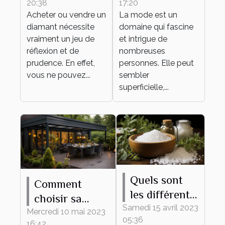
20:38
17:20
d’un diamant
Acheter ou vendre un
La mode est un
?
diamant nécessite
domaine qui fascine
vraiment un jeu de
et intrigue de
réflexion et de
nombreuses
prudence. En effet,
personnes. Elle peut
vous ne pouvez...
sembler
superficielle,...
Quels sont
Comment
les différents
choisir sa
bienfaits des
Samedi 15 avril 2023
pergola
Mercredi 10 mai 2023
05:36
sels de bain ?
16:42