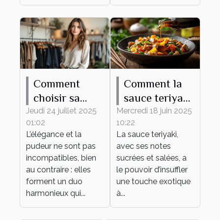
Comment
Comment la
choisir sa
sauce teriyaki
tenue
transforme
Jeudi 24 juillet 2025
Mercredi 18 juin 2025
01:02
10:22
élégante et
vos plats du
L’élégance et la
La sauce teriyaki,
pudique pour
quotidien
pudeur ne sont pas
avec ses notes
tout
incompatibles, bien
sucrées et salées, a
événement ?
au contraire : elles
le pouvoir d’insuffler
forment un duo
une touche exotique
harmonieux qui...
à...