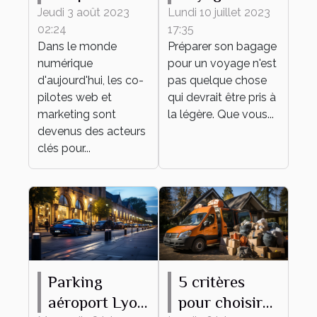
clés d'un bon
Comment
Jeudi 3 août 2023
Lundi 10 juillet 2023
02:24
17:35
co-pilote web
Préparer son
Dans le monde
Préparer son bagage
et marketing
Bagage
numérique
pour un voyage n'est
d'aujourd'hui, les co-
pas quelque chose
pilotes web et
qui devrait être pris à
marketing sont
la légère. Que vous...
devenus des acteurs
clés pour...
Parking
5 critères
aéroport Lyon
pour choisir