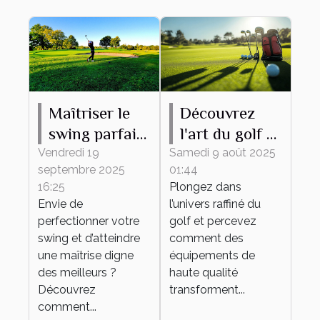
Maîtriser le
Découvrez
swing parfait :
l'art du golf à
conseils et
travers des
Vendredi 19
Samedi 9 août 2025
septembre 2025
01:44
techniques
équipements
16:25
Plongez dans
de haute
Envie de
l’univers raffiné du
qualité
perfectionner votre
golf et percevez
swing et d’atteindre
comment des
une maîtrise digne
équipements de
des meilleurs ?
haute qualité
Découvrez
transforment...
comment...