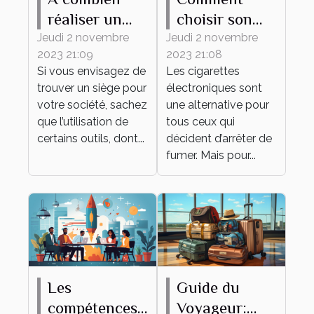
réaliser un
choisir son
tampon d'une
premier e-
Jeudi 2 novembre
Jeudi 2 novembre
2023 21:09
2023 21:08
société ?
liquide ?
Si vous envisagez de
Les cigarettes
trouver un siège pour
électroniques sont
votre société, sachez
une alternative pour
que l’utilisation de
tous ceux qui
certains outils, dont...
décident d’arrêter de
fumer. Mais pour...
Les
Guide du
compétences
Voyageur: