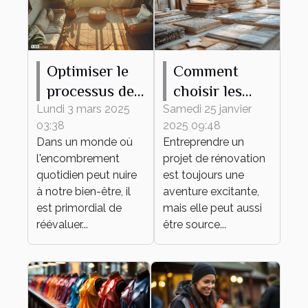
Optimiser le
Comment
processus de
choisir les
débarras pour
meilleurs
Lundi 3 mars 2025
Samedi 25 janvier
03:38
2025 09:48
un espace
matériaux
Dans un monde où
Entreprendre un
épuré et
pour votre
l'encombrement
projet de rénovation
fonctionnel
projet de
quotidien peut nuire
est toujours une
rénovation
à notre bien-être, il
aventure excitante,
est primordial de
mais elle peut aussi
réévaluer...
être source...