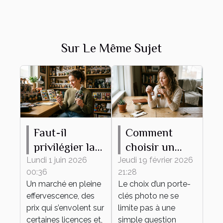
Sur Le Même Sujet
Faut-il
Comment
privilégier la
choisir un
rareté ou
porte-clés
Lundi 1 juin 2026
Jeudi 19 février 2026
00:36
21:28
l’attachement
photo idéal
Un marché en pleine
Le choix d’un porte-
émotionnel
pour vous ?
effervescence, des
clés photo ne se
pour sa
prix qui s’envolent sur
limite pas à une
collection de
certaines licences et,
simple question