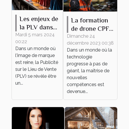
Les enjeux de
La formation
la PLV dans
de drone CPF
le secteur de
Mardi 5 mars 2024
comme outil
Dimanche 24
00:22
la mode
décembre 2023 00:38
de
Dans un monde où
Dans un monde où la
développement
l'image de marque
technologie
personnel et
est reine, la Publicité
progresse à pas de
sur le Lieu de Vente
professionnel
géant, la maîtrise de
(PLV) se révèle être
nouvelles
un...
compétences est
devenue...