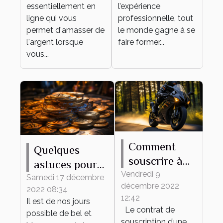
ligne
pour une
essentiellement en
l’expérience
entreprise ?
ligne qui vous
professionnelle, tout
permet d'amasser de
le monde gagne à se
l'argent lorsque
faire former...
vous...
Comment
Quelques
souscrire à
astuces pour
une
Vendredi 9
trouver les
Samedi 17 décembre
décembre 2022
assurance
2022 08:34
meilleurs jeux
12:42
Il est de nos jours
moto en
de
Le contrat de
possible de bel et
ligne?
cryptomonnaie
souscription d’une