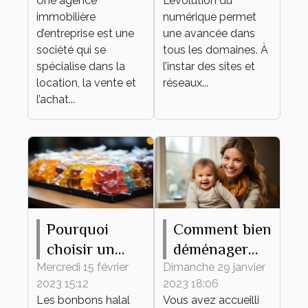
Une agence
L’évolution du
d’entreprise ?
rencontre ?
immobilière
numérique permet
d’entreprise est une
une avancée dans
société qui se
tous les domaines. À
spécialise dans la
l’instar des sites et
location, la vente et
réseaux...
l’achat...
Pourquoi
Comment bien
choisir un
déménager
bonbon halal
avec votre
Mercredi 15 février
Dimanche 29 janvier
2023 15:12
2023 18:06
?
bébé ?
Les bonbons halal
Vous avez accueilli