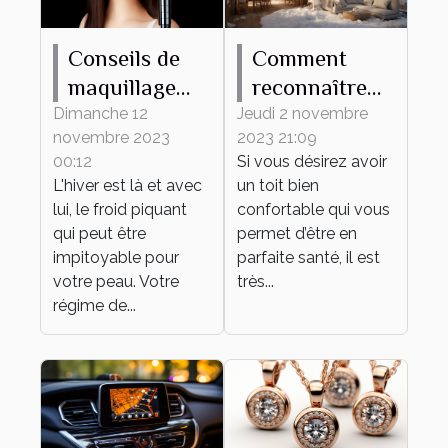
Conseils de
Comment
maquillage
reconnaître
pour protéger
une maison
Dimanche 12
Jeudi 2 novembre
novembre 2023
2023 21:09
votre peau du
mal isolée ?
00:12
Si vous désirez avoir
froid hivernal
L'hiver est là et avec
un toit bien
lui, le froid piquant
confortable qui vous
qui peut être
permet d’être en
impitoyable pour
parfaite santé, il est
votre peau. Votre
très...
régime de...