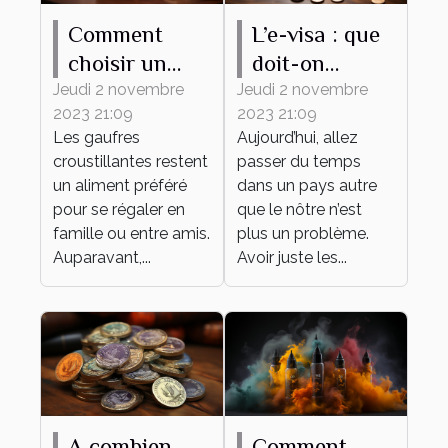
Comment
L’e-visa : que
choisir un
doit-on
gaufrier ?
savoir ?
Jeudi 2 novembre
Jeudi 2 novembre
2023 21:09
2023 21:09
Les gaufres
Aujourd’hui, allez
croustillantes restent
passer du temps
un aliment préféré
dans un pays autre
pour se régaler en
que le nôtre n’est
famille ou entre amis.
plus un problème.
Auparavant,...
Avoir juste les...
A combien
Comment