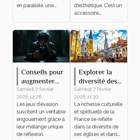
en parallèle, une...
figurines ?
d’esthétique. C’est un
accessoire...
Conseils pour
Explorer la
augmenter
diversité des
vos chances
églises
Samedi 7 février
Samedi 7 février
2026 14:26
2026 11:30
de succès
françaises à
Les jeux d'évasion
La richesse culturelle
dans un jeu
travers leurs
suscitent un véritable
et spirituelle de la
d'évasion
messes
engouement grâce à
France se reflète
leur mélange unique
dans la diversité de
de réflexion,
ses églises et dans...