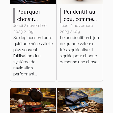
Pourquoi
Pendentif au
choisir
cou, comment
MAPPY
bien en
Jeudi 2 novembre
Jeudi 2 novembre
2023 21:09
2023 21:09
comme
choisir ?
Se déplacer en toute
Le pendentif un bijou
système de
quiétude nécessite le
de grande valeur et
navigation ?
plus souvent
très significative. Il
l’utilisation d’un
signifie pour chaque
système de
personne une chose...
navigation
performant....