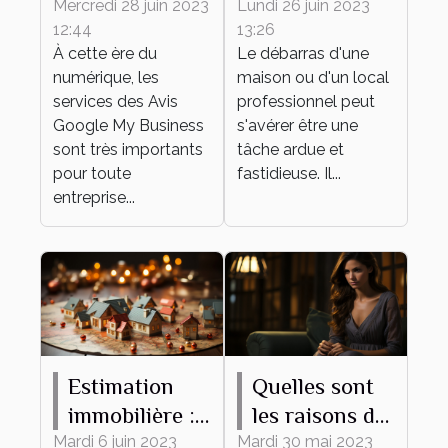
: comment
une entreprise
Mercredi 28 juin 2023
Lundi 26 juin 2023
12:44
13:26
accroître sa
de débarras
À cette ère du
Le débarras d'une
réputation
numérique, les
maison ou d'un local
grâce aux
services des Avis
professionnel peut
témoignages
Google My Business
s'avérer être une
sont très importants
des clients ?
tâche ardue et
pour toute
fastidieuse. Il...
entreprise...
Estimation
Quelles sont
immobilière :
les raisons de
ce qu’il faut
l’infidélité de
Mardi 6 juin 2023
Mardi 30 mai 2023