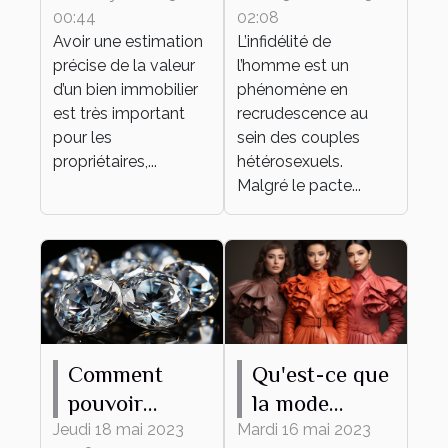
00:44
02:08
savoir
l’homme dans
Avoir une estimation
L’infidélité de
un couple ?
précise de la valeur
l’homme est un
d’un bien immobilier
phénomène en
est très important
recrudescence au
pour les
sein des couples
propriétaires,...
hétérosexuels.
Malgré le pacte...
Comment
Qu'est-ce que
pouvoir
la mode
estimer le prix
apporte ?
Jeudi 18 mai 2023
Mardi 16 mai 2023