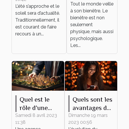
bioclimatique ?
Tout le monde veille
L’été s’approche et le
à son bienêtre. Le
soleil sera d’actualité.
bienêtre est non
Traditionnellement, il
seulement
est courant de faire
physique, mais aussi
recours à un...
psychologique.
Les...
Quel est le
Quels sont les
rôle d’une
avantages du
agence
recours à un
Samedi 8 avril 2023
Dimanche 19 mars
11:38
2023 00:56
immobilière
site de