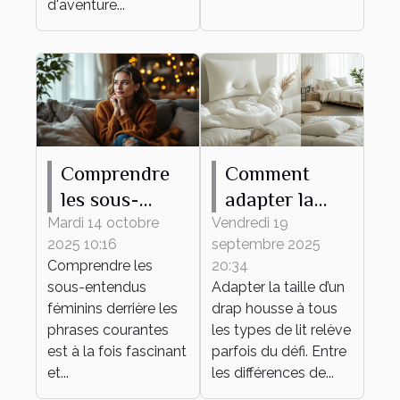
d'aventure...
Comprendre
Comment
les sous-
adapter la
entendus
taille de votre
Mardi 14 octobre
Vendredi 19
2025 10:16
septembre 2025
féminins
drap housse à
Comprendre les
20:34
derrière les
tout type de
sous-entendus
Adapter la taille d’un
phrases
lit ?
féminins derrière les
drap housse à tous
courantes
phrases courantes
les types de lit relève
est à la fois fascinant
parfois du défi. Entre
et...
les différences de...