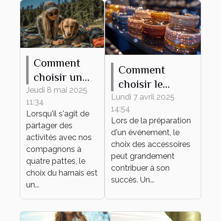
Comment
Comment
choisir un
choisir le
harnais
Jeudi 8 mai 2025
bracelet
Lundi 7 avril 2025
11:34
adapté à
14:54
personnalisable
Lorsqu'il s'agit de
différentes
Lors de la préparation
parfait pour
partager des
d'un événement, le
activités
activités avec nos
votre
choix des accessoires
canines
compagnons à
événement
peut grandement
quatre pattes, le
contribuer à son
choix du harnais est
succès. Un...
un...