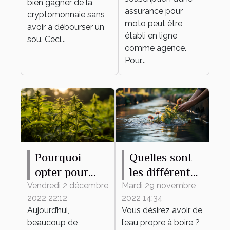
bien gagner de la
assurance pour
cryptomonnaie sans
moto peut être
avoir à débourser un
établi en ligne
sou. Ceci...
comme agence.
Pour...
Pourquoi
Quelles sont
opter pour
les différentes
l’utilisation de
méthodes
Vendredi 2 décembre
Mardi 29 novembre
2022 22:12
2022 14:34
l’huile de
pour avoir de
Aujourd’hui,
Vous désirez avoir de
CBD ?
l’eau propre ?
beaucoup de
l’eau propre à boire ?