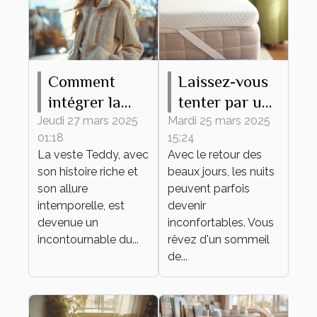
Comment
Laissez-vous
intégrer la
tenter par un
veste Teddy
surmatelas en
Jeudi 27 mars 2025
Mardi 25 mars 2025
01:18
15:24
dans des
laine mérinos,
La veste Teddy, avec
Avec le retour des
tenues
même en été !
son histoire riche et
beaux jours, les nuits
quotidiennes
son allure
peuvent parfois
intemporelle, est
devenir
devenue un
inconfortables. Vous
incontournable du...
rêvez d'un sommeil
de...